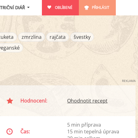
TRIČNÍ DIÁŘ
OBLÍBENÉ
PŘIHLÁSIT
cuketa
zmrzlina
rajčata
švestky
veganské
REKLAMA
Hodnocení:
Ohodnotit recept
5 min příprava
Čas:
15 min tepelná úprava