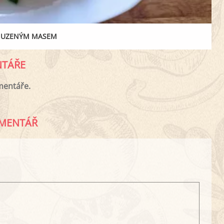
 A UZENÝM MASEM
TÁŘE
mentáře.
MENTÁŘ