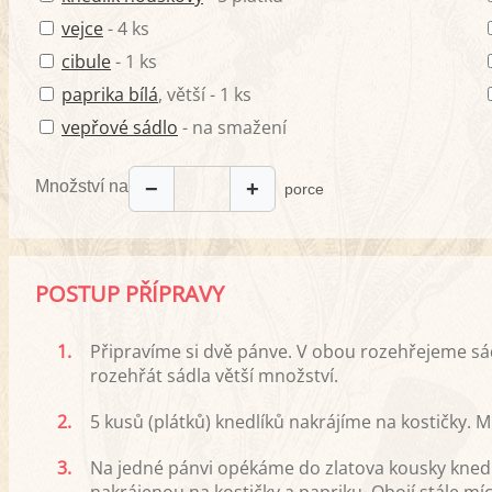
vejce
- 4 ks
cibule
- 1 ks
paprika bílá
, větší - 1 ks
vepřové sádlo
- na smažení
Množství na
−
+
porce
POSTUP PŘÍPRAVY
1.
Připravíme si dvě pánve. V obou rozehřejeme sád
rozehřát sádla větší množství.
2.
5 kusů (plátků) knedlíků nakrájíme na kostičky. M
3.
Na jedné pánvi opékáme do zlatova kousky knedl