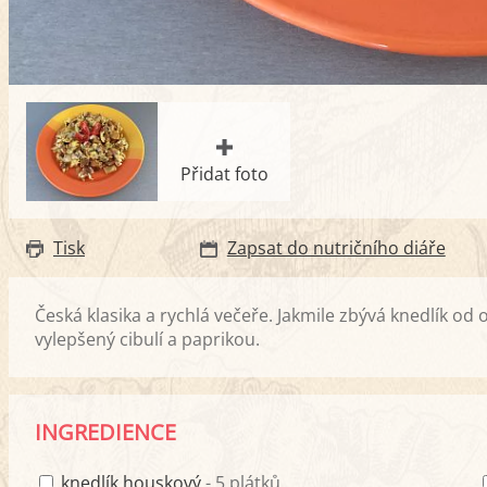
Přidat foto
Tisk
Zapsat do nutričního diáře
Česká klasika a rychlá večeře. Jakmile zbývá knedlík od 
vylepšený cibulí a paprikou.
INGREDIENCE
knedlík houskový
- 5 plátků