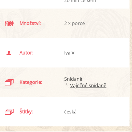
20 min celkem
Množství:
2 × porce
Autor:
Iva V
Snídaně
Kategorie:
Vaječné snídaně
Štítky:
česká