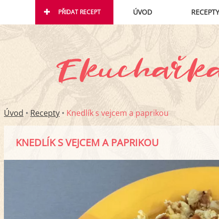
ÚVOD
RECEPT
PŘIDAT RECEPT
Úvod
•
Recepty
•
Knedlík s vejcem a paprikou
KNEDLÍK S VEJCEM A PAPRIKOU