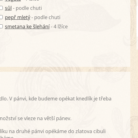
sůl
- podle chuti
pepř mletý
- podle chuti
smetana ke šlehání
- 4 lžíce
lo. V pánvi, kde budeme opékat knedlík je třeba
nožství se vleze na větší pánev.
íku na druhé pánvi opékáme do zlatova cibuli