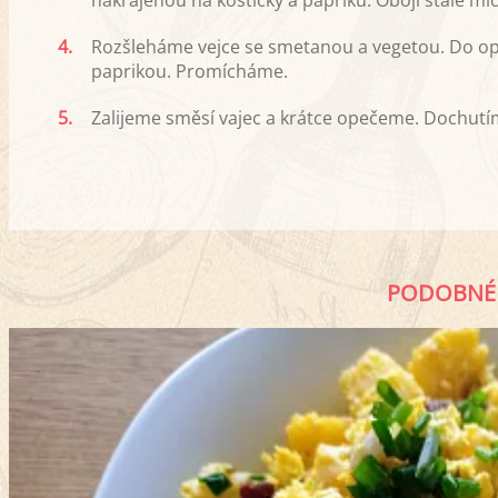
nakrájenou na kostičky a papriku. Obojí stále m
4.
Rozšleháme vejce se smetanou a vegetou. Do o
paprikou. Promícháme.
5.
Zalijeme směsí vajec a krátce opečeme. Dochutí
PODOBNÉ 