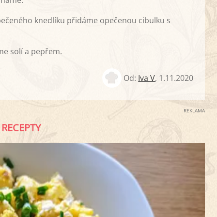
ícháme.
pečeného knedlíku přidáme opečenou cibulku s
me solí a pepřem.
Od:
Iva V
,
1.11.2020
REKLAMA
RECEPTY