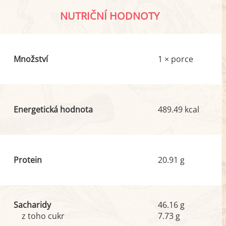
NUTRIČNÍ HODNOTY
Množství
1 × porce
Energetická hodnota
489.49 kcal
Protein
20.91 g
Sacharidy
46.16 g
z toho cukr
7.73 g