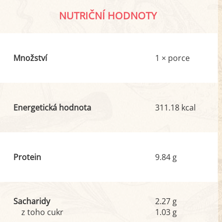
NUTRIČNÍ HODNOTY
Množství
1 × porce
Energetická hodnota
311.18 kcal
Protein
9.84 g
Sacharidy
2.27 g
z toho cukr
1.03 g