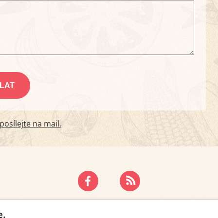
osílejte na mail.
ZÁSADY OCHRANY OSOBNÍCH ÚDAJŮ
KONTAKT
e.