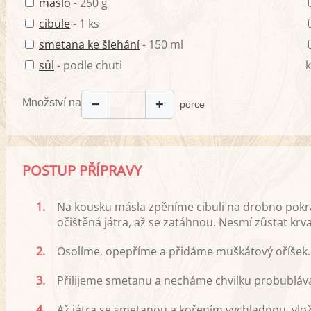
máslo
- 250 g
cibule
- 1 ks
smetana ke šlehání
- 150 ml
sůl
- podle chuti
k
Množství na
−
+
porce
POSTUP PŘÍPRAVY
1.
Na kousku másla zpěníme cibuli na drobno pokr
očištěná játra, až se zatáhnou. Nesmí zůstat krv
2.
Osolíme, opepříme a přidáme muškátový oříšek.
3.
Přilijeme smetanu a necháme chvilku probubláv
4.
Až játra se smetanou a kořením vychladnou, vlo