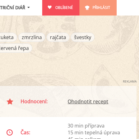
TRIČNÍ DIÁŘ
OBLÍBENÉ
PŘIHLÁSIT
cuketa
zmrzlina
rajčata
švestky
červená řepa
REKLAMA
Hodnocení:
Ohodnotit recept
30 min příprava
Čas:
15 min tepelná úprava