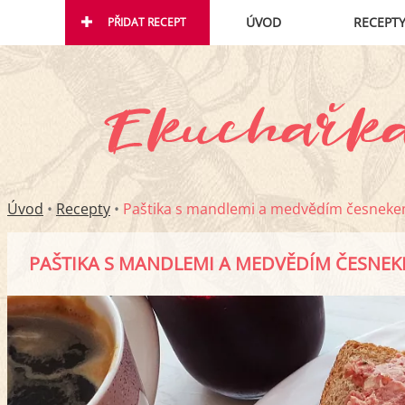
ÚVOD
RECEPT
PŘIDAT RECEPT
Úvod
•
Recepty
•
Paštika s mandlemi a medvědím česnek
PAŠTIKA S MANDLEMI A MEDVĚDÍM ČESNE