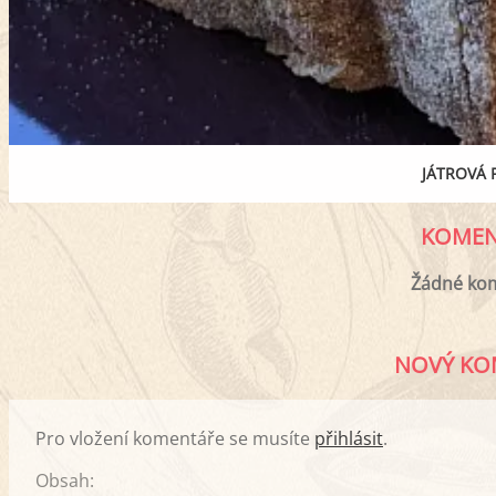
JÁTROVÁ 
KOMEN
Žádné ko
NOVÝ KO
Pro vložení komentáře se musíte
přihlásit
.
Obsah: