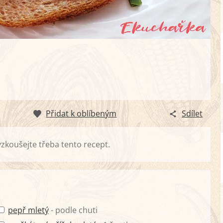
Přidat k oblíbeným
Sdílet
yzkoušejte třeba tento recept.
pepř mletý
- podle chuti