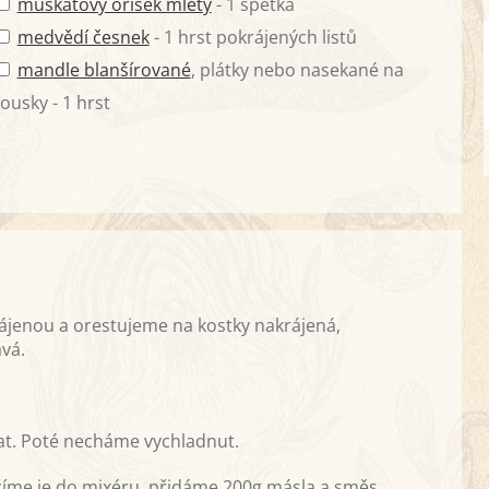
muškátový oříšek mletý
- 1 špetka
medvědí česnek
- 1 hrst pokrájených listů
mandle blanšírované
, plátky nebo nasekané na
ousky - 1 hrst
ájenou a orestujeme na kostky nakrájená,
avá.
at. Poté necháme vychladnut.
žíme je do mixéru, přidáme 200g másla a směs