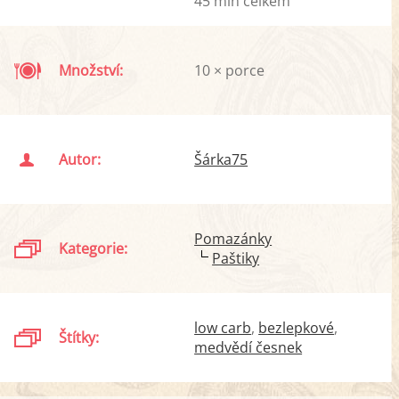
45 min celkem
Množství:
10 × porce
Autor:
Šárka75
Pomazánky
Kategorie:
Paštiky
low carb
bezlepkové
Štítky:
medvědí česnek