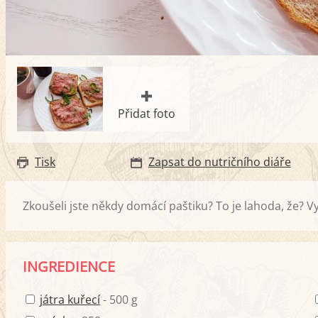
Přidat foto
Tisk
Zapsat do nutričního diáře
Zkoušeli jste někdy domácí paštiku? To je lahoda, že? V
INGREDIENCE
játra kuřecí
- 500 g