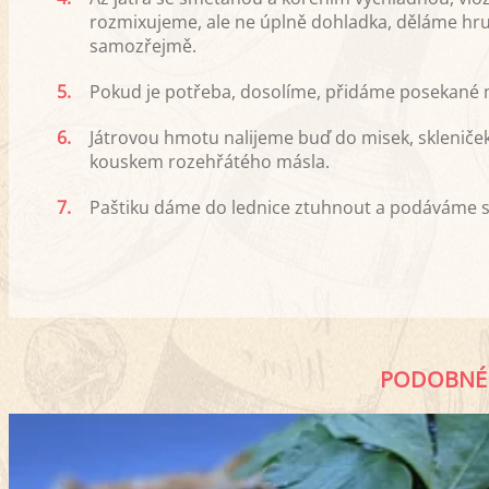
rozmixujeme, ale ne úplně dohladka, děláme hru
samozřejmě.
5.
Pokud je potřeba, dosolíme, přidáme posekané 
6.
Játrovou hmotu nalijeme buď do misek, skleniček
kouskem rozehřátého másla.
7.
Paštiku dáme do lednice ztuhnout a podáváme s 
PODOBNÉ 