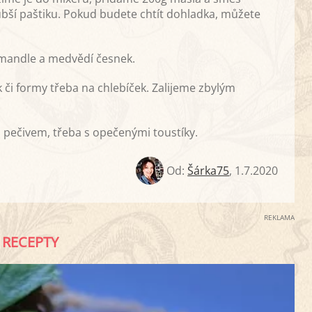
bší paštiku. Pokud budete chtít dohladka, můžete
mandle a medvědí česnek.
 či formy třeba na chlebíček. Zalijeme zbylým
pečivem, třeba s opečenými toustíky.
Od:
Šárka75
,
1.7.2020
REKLAMA
RECEPTY