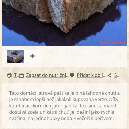
Tisk
Zapsat do nutričního diáře
Přidat k oblíbeným
Sdílet
Tato domácí játrová paštika je plná lahodné chuti a
je mnohem lepší než jakákoli kupovaná verze. Díky
kombinaci kuřecích jater, jablka, brusinek a mandlí
dostává zcela unikátní chuť. Je ideální jako rychlá
svačina, na jednohubky nebo k večeři s pečivem.