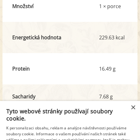
Množství
1 × porce
Energetická hodnota
229.63 kcal
Protein
16.49 g
Sacharidy
7.68 g
z toho cukr
6.07 g
×
Tyto webové stránky používají soubory
cookie.
Tuk
14.29 g
K personalizaci obsahu, reklam a analýze návštěvnosti používáme
soubory cookie. Informace o vašem používání našich stránek také
z toho nas. mastné kyseliny
5.47 g
sdílíme s našimi reklamními a analytickými partnery, kteří je mohou