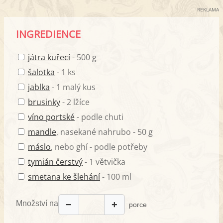
REKLAMA
INGREDIENCE
játra kuřecí
- 500 g
šalotka
- 1 ks
jablka
- 1 malý kus
brusinky
- 2 lžíce
víno portské
- podle chuti
mandle
, nasekané nahrubo - 50 g
máslo
, nebo ghí - podle potřeby
tymián čerstvý
- 1 větvička
smetana ke šlehání
- 100 ml
Množství na
−
+
porce