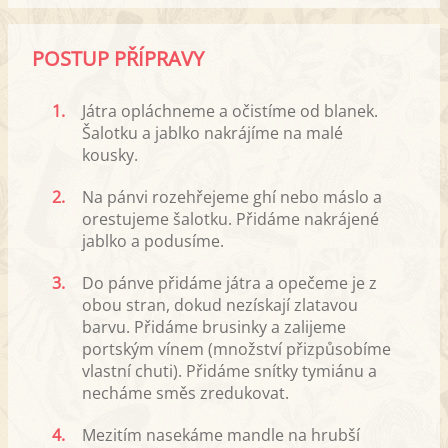
POSTUP PŘÍPRAVY
1.
Játra opláchneme a očistíme od blanek.
Šalotku a jablko nakrájíme na malé
kousky.
2.
Na pánvi rozehřejeme ghí nebo máslo a
orestujeme šalotku. Přidáme nakrájené
jablko a podusíme.
3.
Do pánve přidáme játra a opečeme je z
obou stran, dokud nezískají zlatavou
barvu. Přidáme brusinky a zalijeme
portským vínem (množství přizpůsobíme
vlastní chuti). Přidáme snítky tymiánu a
necháme směs zredukovat.
4.
Mezitím nasekáme mandle na hrubší