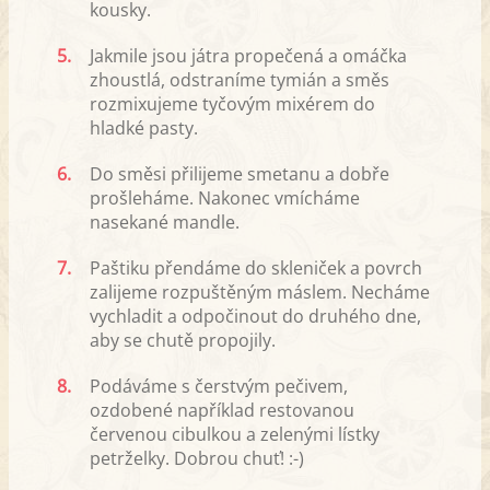
kousky.
5.
Jakmile jsou játra propečená a omáčka
zhoustlá, odstraníme tymián a směs
rozmixujeme tyčovým mixérem do
hladké pasty.
6.
Do směsi přilijeme smetanu a dobře
prošleháme. Nakonec vmícháme
nasekané mandle.
7.
Paštiku přendáme do skleniček a povrch
zalijeme rozpuštěným máslem. Necháme
vychladit a odpočinout do druhého dne,
aby se chutě propojily.
8.
Podáváme s čerstvým pečivem,
ozdobené například restovanou
červenou cibulkou a zelenými lístky
petrželky. Dobrou chuť! :-)