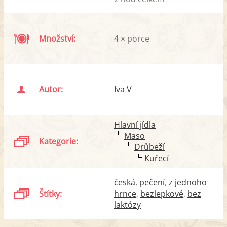
Množství:
4 × porce
Autor:
Iva V
Hlavní jídla
Maso
Kategorie:
Drůbeží
Kuřecí
česká
pečení
z jednoho
Štítky:
hrnce
bezlepkové
bez
laktózy