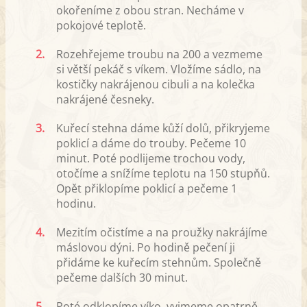
okořeníme z obou stran. Necháme v
pokojové teplotě.
2.
Rozehřejeme troubu na 200 a vezmeme
si větší pekáč s víkem. Vložíme sádlo, na
kostičky nakrájenou cibuli a na kolečka
nakrájené česneky.
3.
Kuřecí stehna dáme kůží dolů, přikryjeme
poklicí a dáme do trouby. Pečeme 10
minut. Poté podlijeme trochou vody,
otočíme a snížíme teplotu na 150 stupňů.
Opět přiklopíme poklicí a pečeme 1
hodinu.
4.
Mezitím očistíme a na proužky nakrájíme
máslovou dýni. Po hodině pečení ji
přidáme ke kuřecím stehnům. Společně
pečeme dalších 30 minut.
5.
Poté odklopíme víko, vyjmeme opatrně