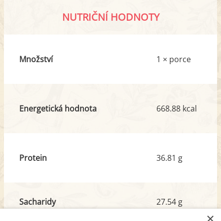
NUTRIČNÍ HODNOTY
Množství
1 × porce
Energetická hodnota
668.88 kcal
Protein
36.81 g
Sacharidy
27.54 g
z toho cukr
16.78 g
×