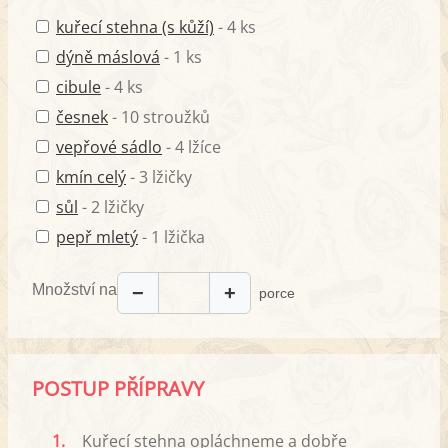
kuřecí stehna (s kůží)
- 4 ks
dýně máslová
- 1 ks
cibule
- 4 ks
česnek
- 10 stroužků
vepřové sádlo
- 4 lžíce
kmín celý
- 3 lžičky
sůl
- 2 lžičky
pepř mletý
- 1 lžička
Množství na
−
+
porce
POSTUP PŘÍPRAVY
1.
Kuřecí stehna opláchneme a dobře