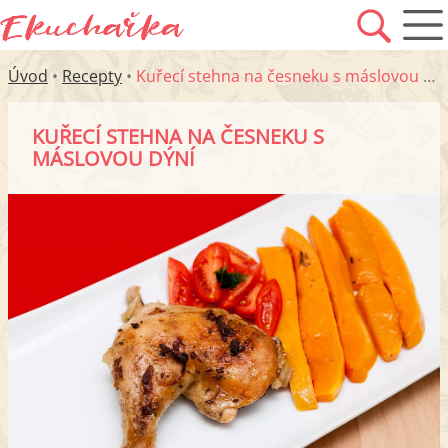
Úvod
•
Recepty
•
Kuřecí stehna na česneku s máslovou dýní
KUŘECÍ STEHNA NA ČESNEKU S
MÁSLOVOU DÝNÍ