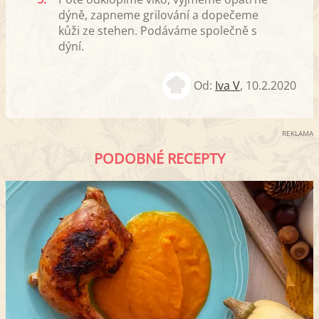
dýně, zapneme grilování a dopečeme
kůži ze stehen. Podáváme společně s
dýní.
Od:
Iva V
,
10.2.2020
REKLAMA
PODOBNÉ RECEPTY