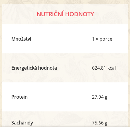
NUTRIČNÍ HODNOTY
Množství
1 × porce
Energetická hodnota
624.81 kcal
Protein
27.94 g
Sacharidy
75.66 g
z toho cukr
5.03 g