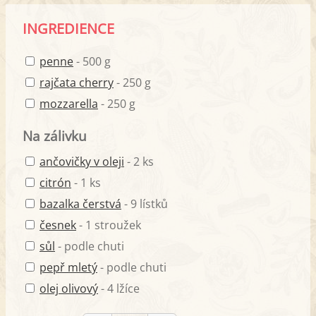
INGREDIENCE
penne
- 500 g
rajčata cherry
- 250 g
mozzarella
- 250 g
Na zálivku
ančovičky v oleji
- 2 ks
citrón
- 1 ks
bazalka čerstvá
- 9 lístků
česnek
- 1 stroužek
sůl
- podle chuti
pepř mletý
- podle chuti
olej olivový
- 4 lžíce