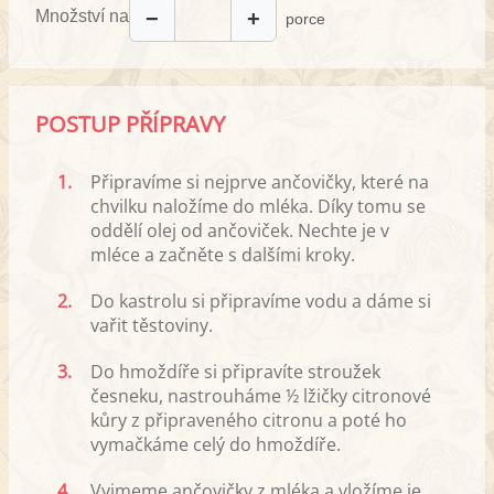
Množství na
−
+
porce
POSTUP PŘÍPRAVY
1.
Připravíme si nejprve ančovičky, které na
chvilku naložíme do mléka. Díky tomu se
oddělí olej od ančoviček. Nechte je v
mléce a začněte s dalšími kroky.
2.
Do kastrolu si připravíme vodu a dáme si
vařit těstoviny.
3.
Do hmoždíře si připravíte stroužek
česneku, nastrouháme ½ lžičky citronové
kůry z připraveného citronu a poté ho
vymačkáme celý do hmoždíře.
4.
Vyjmeme ančovičky z mléka a vložíme je