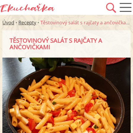
Úvod
•
Recepty
•
Těstovinový salát s rajčaty a ančovičkami
TĚSTOVINOVÝ SALÁT S RAJČATY A
ANČOVIČKAMI