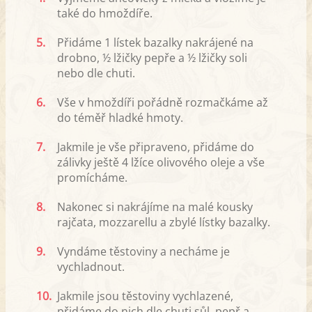
také do hmoždíře.
5.
Přidáme 1 lístek bazalky nakrájené na
drobno, ½ lžičky pepře a ½ lžičky soli
nebo dle chuti.
6.
Vše v hmoždíři pořádně rozmačkáme až
do téměř hladké hmoty.
7.
Jakmile je vše připraveno, přidáme do
zálivky ještě 4 lžíce olivového oleje a vše
promícháme.
8.
Nakonec si nakrájíme na malé kousky
rajčata, mozzarellu a zbylé lístky bazalky.
9.
Vyndáme těstoviny a necháme je
vychladnout.
10.
Jakmile jsou těstoviny vychlazené,
přidáme do nich dle chuti sůl, pepř a