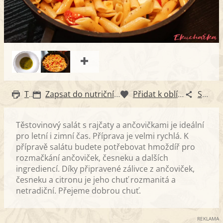
Tisk
Zapsat do nutričního diáře
Přidat k oblíbeným
Sdílet
Těstovinový salát s rajčaty a ančovičkami je ideální
pro letní i zimní čas. Příprava je velmi rychlá. K
přípravě salátu budete potřebovat hmoždíř pro
rozmačkání ančoviček, česneku a dalších
ingrediencí. Díky připravené zálivce z ančoviček,
česneku a citronu je jeho chuť rozmanitá a
netradiční. Přejeme dobrou chuť.
REKLAMA