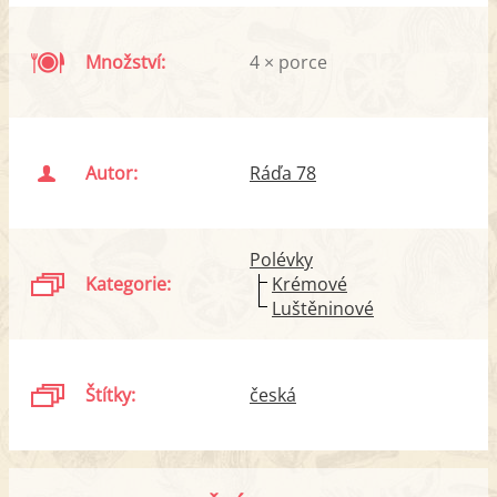
Množství:
4 × porce
Autor:
Ráďa 78
Polévky
Kategorie:
Krémové
Luštěninové
Štítky:
česká