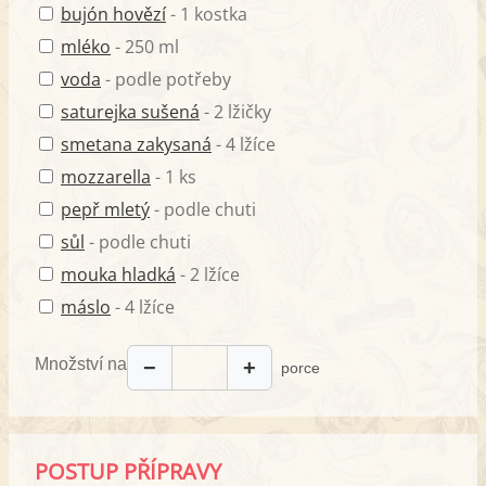
bujón hovězí
- 1 kostka
mléko
- 250 ml
voda
- podle potřeby
saturejka sušená
- 2 lžičky
smetana zakysaná
- 4 lžíce
mozzarella
- 1 ks
pepř mletý
- podle chuti
sůl
- podle chuti
mouka hladká
- 2 lžíce
máslo
- 4 lžíce
Množství na
−
+
porce
POSTUP PŘÍPRAVY