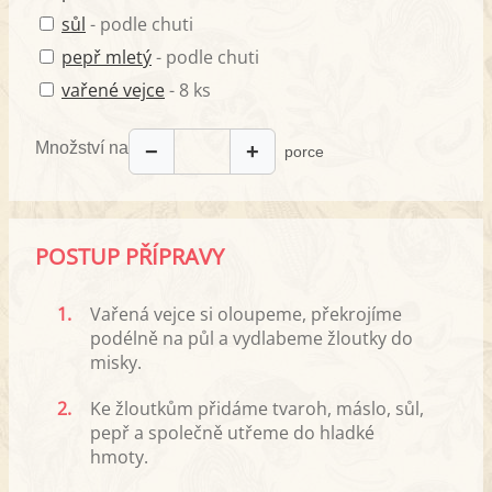
sůl
- podle chuti
pepř mletý
- podle chuti
vařené vejce
- 8 ks
Množství na
−
+
porce
POSTUP PŘÍPRAVY
1.
Vařená vejce si oloupeme, překrojíme
podélně na půl a vydlabeme žloutky do
misky.
2.
Ke žloutkům přidáme tvaroh, máslo, sůl,
pepř a společně utřeme do hladké
hmoty.