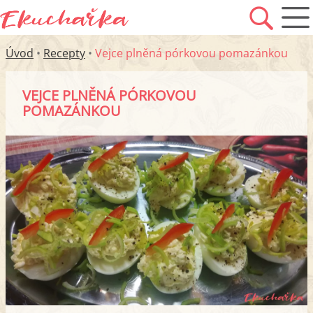
Úvod
•
Recepty
•
Vejce plněná pórkovou pomazánkou
VEJCE PLNĚNÁ PÓRKOVOU
POMAZÁNKOU