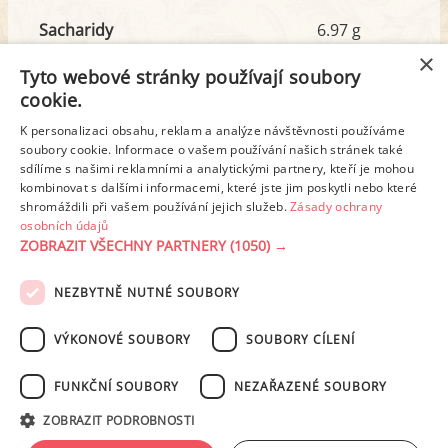
Sacharidy
6.97 g
z toho cukr
3.90 g
×
Tyto webové stránky používají soubory
cookie.
Tuk
34.71 g
K personalizaci obsahu, reklam a analýze návštěvnosti používáme
z toho nas. mastné kyseliny
15.28 g
soubory cookie. Informace o vašem používání našich stránek také
sdílíme s našimi reklamními a analytickými partnery, kteří je mohou
kombinovat s dalšími informacemi, které jste jim poskytli nebo které
shromáždili při vašem používání jejich služeb.
Zásady ochrany
Detailní rozpis
osobních údajů
ZOBRAZIT VŠECHNY PARTNERY
(1050) →
REKLAMA
NEZBYTNĚ NUTNÉ SOUBORY
PODMÍNKY UŽITÍ
ZÁSADY OCHRANY OSOBNÍCH ÚDAJŮ
KONTAKT
VÝKONOVÉ SOUBORY
SOUBORY CÍLENÍ
NASTAVENÍ COOKIES
FUNKČNÍ SOUBORY
NEZAŘAZENÉ SOUBORY
© 2003-2026 ekucharka.cz
, ISSN 2694-6866, jakékoli veřejné šíření obsahu
ZOBRAZIT PODROBNOSTI
tohoto serveru je bez písemného souhlasu provozovatele zakázáno.