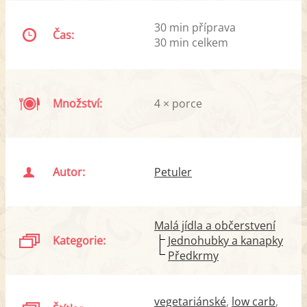
30 min příprava
Čas:
30 min celkem
Množství:
4 × porce
Autor:
Petuler
Malá jídla a občerstvení
Kategorie:
Jednohubky a kanapky
Předkrmy
vegetariánské
low carb