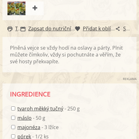
Tisk
Zapsat do nutričního diáře
Přidat k oblíbeným
Sdílet
Plněná vejce se vždy hodí na oslavy a párty. Plnit
můžete čímkoliv, vždy si pochutnáte a věřím, že
své hosty překvapíte.
REKLAMA
INGREDIENCE
tvaroh měkký tučný
- 250 g
máslo
- 50 g
majonéza
- 3 lžíce
pórek
- 1/2 ks