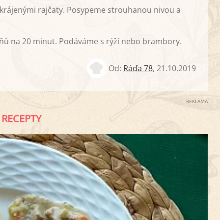
akrájenými rajčaty. Posypeme strouhanou nivou a
pňů na 20 minut. Podáváme s rýží nebo brambory.
Od:
Ráďa 78
,
21.10.2019
REKLAMA
RECEPTY