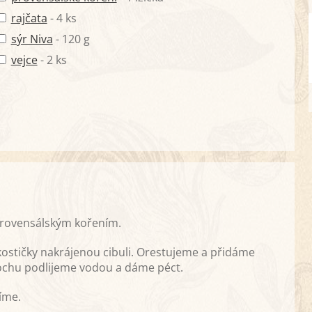
rajčata
- 4 ks
sýr Niva
- 120 g
vejce
- 2 ks
rovensálským kořením.
stičky nakrájenou cibuli. Orestujeme a přidáme
rochu podlijeme vodou a dáme péct.
íme.