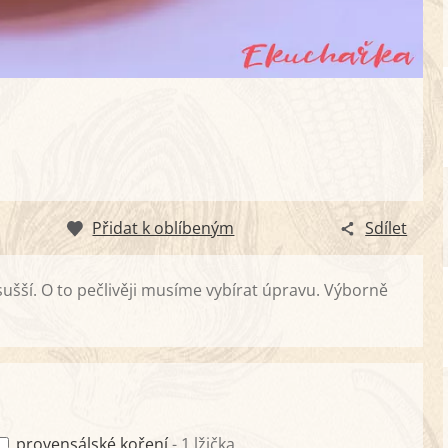
Přidat k oblíbeným
Sdílet
sušší. O to pečlivěji musíme vybírat úpravu. Výborně
provensálské koření
- 1 lžička