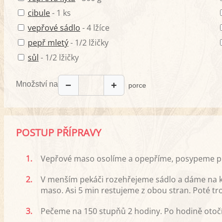
cibule
- 1 ks
vepřové sádlo
- 4 lžíce
pepř mletý
- 1/2 lžičky
sůl
- 1/2 lžičky
Množství na
−
+
porce
POSTUP PŘÍPRAVY
1.
Vepřové maso osolíme a opepříme, posypeme p
2.
V menším pekáči rozehřejeme sádlo a dáme na ko
maso. Asi 5 min restujeme z obou stran. Poté t
3.
Pečeme na 150 stupňů 2 hodiny. Po hodině otoč