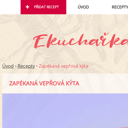
ÚVOD
RECEPT
PŘIDAT RECEPT
Úvod
•
Recepty
•
Zapékaná vepřová kýta
ZAPÉKANÁ VEPŘOVÁ KÝTA