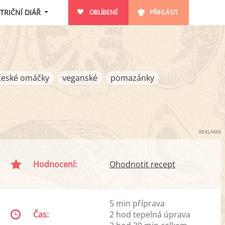
TRIČNÍ DIÁŘ
OBLÍBENÉ
PŘIHLÁSIT
české omáčky
veganské
pomazánky
REKLAMA
Hodnocení:
Ohodnotit recept
5 min příprava
Čas:
2 hod tepelná úprava