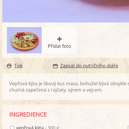
Přidat foto
Tisk
Zapsat do nutričního diáře
Vepřová kýta je libový kus masa, bohužel bývá obvykle 
chutná zapečená s rajčaty, sýrem a vejcem.
INGREDIENCE
vepřová kýta
- 300 g