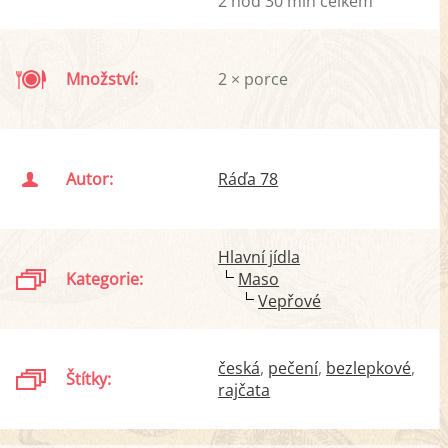
2 hod 30 min celkem
Množství:
2 × porce
Autor:
Ráďa 78
Hlavní jídla
Kategorie:
Maso
Vepřové
česká
pečení
bezlepkové
Štítky:
rajčata