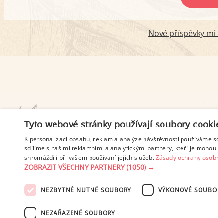
Nové příspěvky mi p
PODMÍNKY UŽITÍ
Tyto webové stránky používají soubory cooki
K personalizaci obsahu, reklam a analýze návštěvnosti používáme s
sdílíme s našimi reklamními a analytickými partnery, kteří je mohou 
shromáždili při vašem používání jejich služeb.
Zásady ochrany osobn
ZOBRAZIT VŠECHNY PARTNERY
(1050) →
NEZBYTNĚ NUTNÉ SOUBORY
VÝKONOVÉ SOUBO
© 2003-2026 ekucharka.cz
, IS
NEZAŘAZENÉ SOUBORY