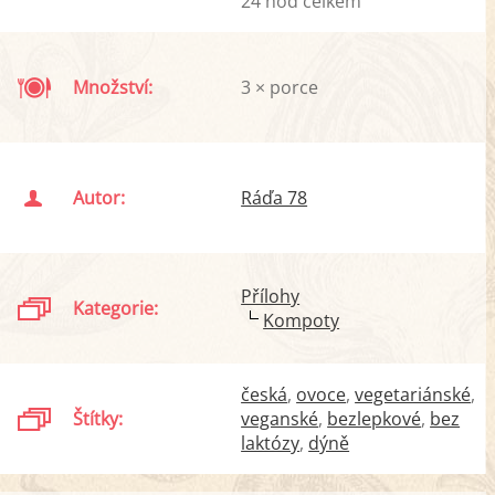
24 hod celkem
Množství:
3 × porce
Autor:
Ráďa 78
Přílohy
Kategorie:
Kompoty
česká
ovoce
vegetariánské
Štítky:
veganské
bezlepkové
bez
laktózy
dýně