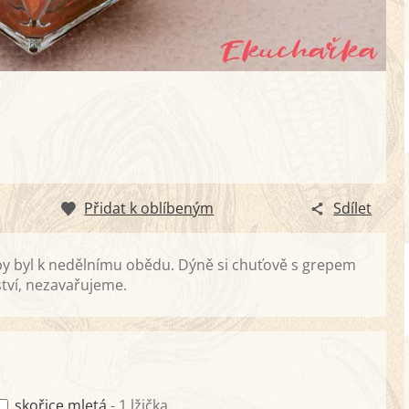
Přidat k oblíbeným
Sdílet
y byl k nedělnímu obědu. Dýně si chuťově s grepem
ví, nezavařujeme.
skořice mletá
- 1 lžička