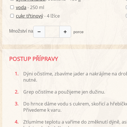
voda
- 250 ml
cukr třtinový
- 4 lžíce
Množství na
−
+
porce
POSTUP PŘÍPRAVY
1.
Dýni očistíme, zbavíme jader a nakrájíme na drobné
nutné.
2.
Grep očistíme a použijeme jen dužinu.
3.
Do hrnce dáme vodu s cukrem, skořicí a hřebíčk
Přivedeme k varu.
4.
Ztlumíme teplotu a vaříme do změknutí dýně, as