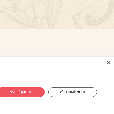
×
NASTAVENÍ COOKIES
VŠE PŘIJMOUT
VŠE ODMÍTNOUT
ouhlasu provozovatele zakázáno.