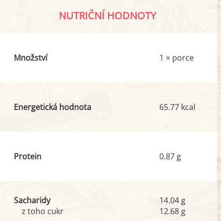
NUTRIČNÍ HODNOTY
Množství
1 × porce
Energetická hodnota
65.77 kcal
Protein
0.87 g
Sacharidy
14.04 g
z toho cukr
12.68 g