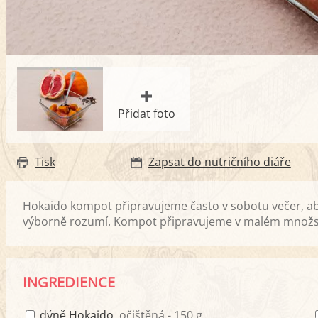
Přidat foto
Tisk
Zapsat do nutričního diáře
Hokaido kompot připravujeme často v sobotu večer, ab
výborně rozumí. Kompot připravujeme v malém množst
INGREDIENCE
dýně Hokaido
, očištěná - 150 g