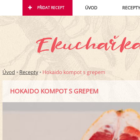
ÚVOD
RECEPT
PŘIDAT RECEPT
Úvod
•
Recepty
•
Hokaido kompot s grepem
HOKAIDO KOMPOT S GREPEM