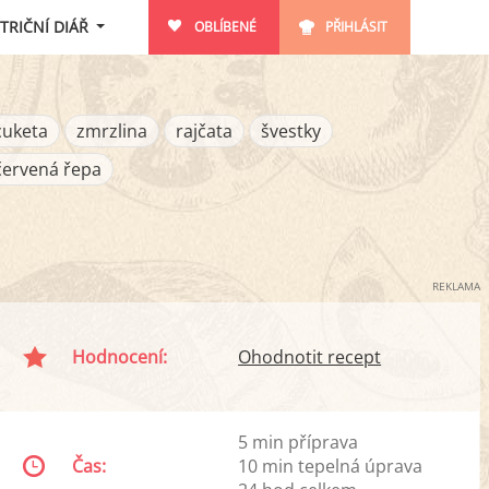
TRIČNÍ DIÁŘ
OBLÍBENÉ
PŘIHLÁSIT
cuketa
zmrzlina
rajčata
švestky
červená řepa
REKLAMA
Hodnocení:
Ohodnotit recept
5 min příprava
Čas:
10 min tepelná úprava