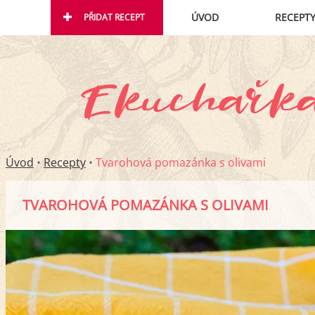
ÚVOD
RECEPT
PŘIDAT RECEPT
Úvod
•
Recepty
•
Tvarohová pomazánka s olivami
TVAROHOVÁ POMAZÁNKA S OLIVAMI