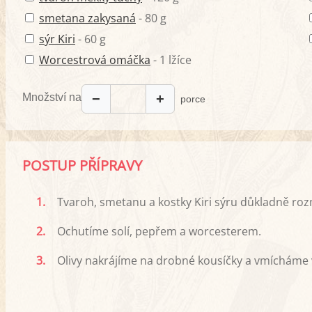
smetana zakysaná
- 80 g
sýr Kiri
- 60 g
Worcestrová omáčka
- 1 lžíce
Množství na
−
+
porce
POSTUP PŘÍPRAVY
1.
Tvaroh, smetanu a kostky Kiri sýru důkladně ro
2.
Ochutíme solí, pepřem a worcesterem.
3.
Olivy nakrájíme na drobné kousíčky a vmíchám