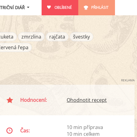
TRIČNÍ DIÁŘ
OBLÍBENÉ
PŘIHLÁSIT
cuketa
zmrzlina
rajčata
švestky
červená řepa
REKLAMA
Hodnocení:
Ohodnotit recept
10 min příprava
Čas:
10 min celkem