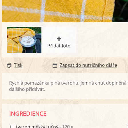
Přidat foto
Tisk
Zapsat do nutričního diáře
Rychlá pomazánka plná tvarohu. Jemná chuť doplněná v
dalšího přidávat.
INGREDIENCE
tvaroh měkký tučný
- 120 g