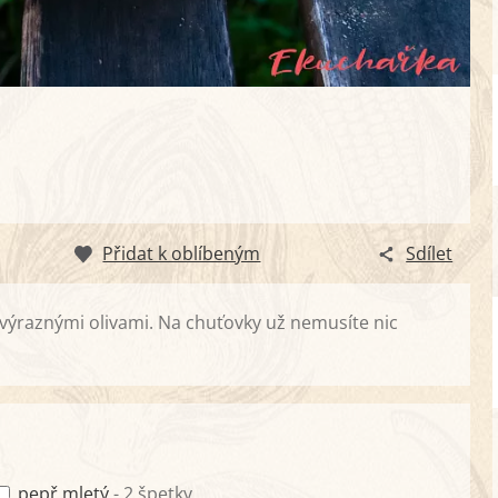
Přidat k oblíbeným
Sdílet
ýraznými olivami. Na chuťovky už nemusíte nic
pepř mletý
- 2 špetky