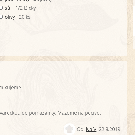
sůl
- 1/2 lžičky
olivy
- 20 ks
zmixujeme.
e vařečkou do pomazánky. Mažeme na pečivo.
Od:
Iva V
,
22.8.2019