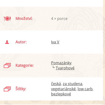
Množství:
4 × porce
Autor:
Iva V
Pomazánky
Kategorie:
Tvarohové
česká
za studena
Štítky:
vegetariánské
low carb
bezlepkové