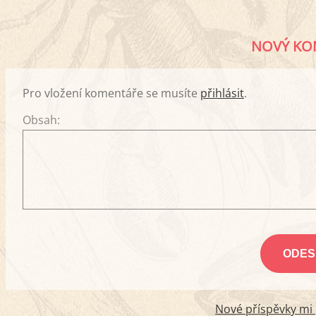
NOVÝ KO
Pro vložení komentáře se musíte
přihlásit
.
Obsah:
Nové příspěvky mi p