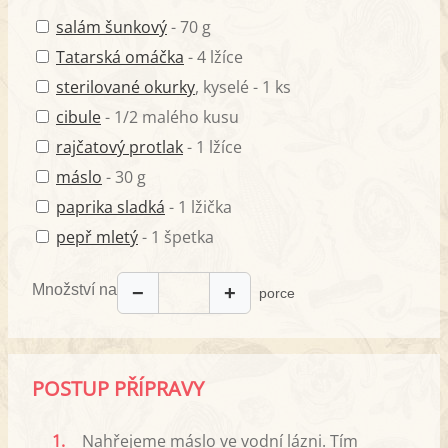
salám šunkový
- 70 g
Tatarská omáčka
- 4 lžíce
sterilované okurky
, kyselé - 1 ks
cibule
- 1/2 malého kusu
rajčatový protlak
- 1 lžíce
máslo
- 30 g
paprika sladká
- 1 lžička
pepř mletý
- 1 špetka
Množství na
−
+
porce
POSTUP PŘÍPRAVY
1.
Nahřejeme máslo ve vodní lázni. Tím