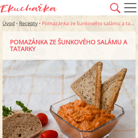
Úvod
•
Recepty
•
Pomazánka ze šunkového salámu a tatarky
POMAZÁNKA ZE ŠUNKOVÉHO SALÁMU A
TATARKY