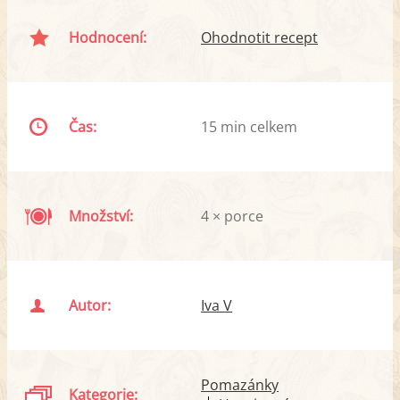
Hodnocení:
Ohodnotit recept
Čas:
15 min celkem
Množství:
4 × porce
Autor:
Iva V
Pomazánky
Kategorie: