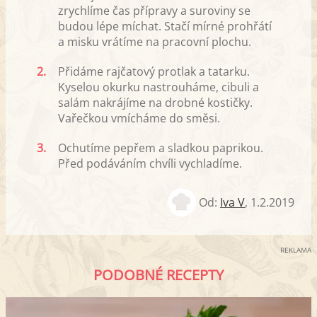
zrychlíme čas přípravy a suroviny se
budou lépe míchat. Stačí mírné prohřátí
a misku vrátíme na pracovní plochu.
2.
Přidáme rajčatový protlak a tatarku.
Kyselou okurku nastrouháme, cibuli a
salám nakrájíme na drobné kostičky.
Vařečkou vmícháme do směsi.
3.
Ochutíme pepřem a sladkou paprikou.
Před podáváním chvíli vychladíme.
Od:
Iva V
,
1.2.2019
REKLAMA
PODOBNÉ RECEPTY