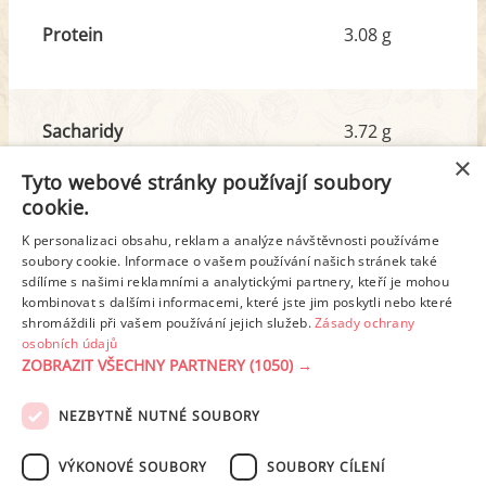
Protein
3.08 g
Sacharidy
3.72 g
z toho cukr
1.73 g
×
Tyto webové stránky používají soubory
cookie.
Tuk
9.97 g
K personalizaci obsahu, reklam a analýze návštěvnosti používáme
z toho nas. mastné kyseliny
4.70 g
soubory cookie. Informace o vašem používání našich stránek také
sdílíme s našimi reklamními a analytickými partnery, kteří je mohou
kombinovat s dalšími informacemi, které jste jim poskytli nebo které
shromáždili při vašem používání jejich služeb.
Zásady ochrany
Detailní rozpis
osobních údajů
ZOBRAZIT VŠECHNY PARTNERY
(1050) →
REKLAMA
NEZBYTNĚ NUTNÉ SOUBORY
PODMÍNKY UŽITÍ
ZÁSADY OCHRANY OSOBNÍCH ÚDAJŮ
KONTAKT
VÝKONOVÉ SOUBORY
SOUBORY CÍLENÍ
NASTAVENÍ COOKIES