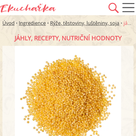
Úvod
•
Ingredience
•
Rýže, těstoviny, luštěniny, soja
•
jáhly
JÁHLY, RECEPTY, NUTRIČNÍ HODNOTY