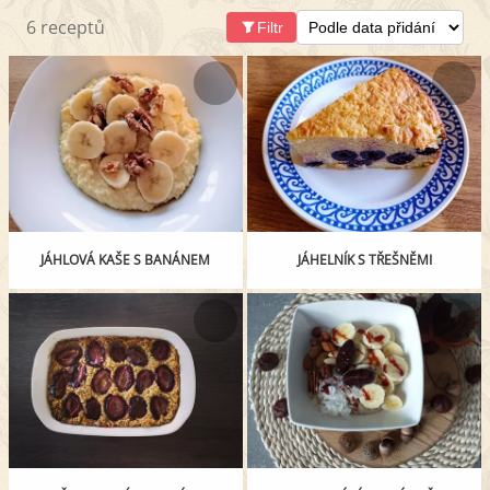
6 receptů
Filtr
JÁHLOVÁ KAŠE S BANÁNEM
JÁHELNÍK S TŘEŠNĚMI