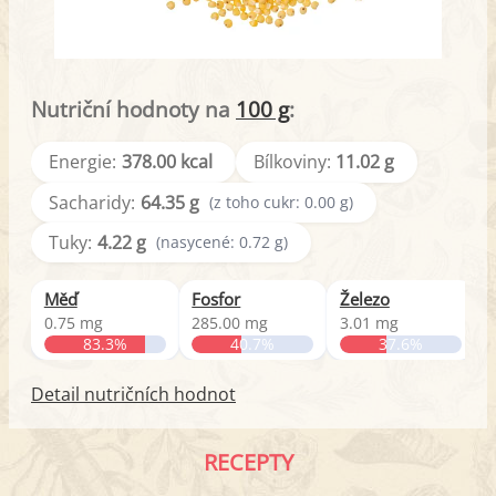
Nutriční hodnoty na
100 g
:
Energie:
378.00 kcal
Bílkoviny:
11.02 g
Sacharidy:
64.35 g
(z toho cukr: 0.00 g)
Tuky:
4.22 g
(nasycené: 0.72 g)
Měď
Fosfor
Železo
B
0.75 mg
285.00 mg
3.01 mg
0
83.3%
40.7%
37.6%
Detail nutričních hodnot
RECEPTY