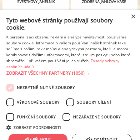
ŠVESTKOVÝ JAHELNÍK
ZDOBENÁ JÁHLOVÁ KAŠE
×
Tyto webové stránky používají soubory
cookie.
K personalizaci obsahu, reklam a analýze návštěvnosti používáme
soubory cookie. Informace o vašem používání našich stránek také
sdílíme s našimi reklamními a analytickými partnery, kteří je mohou
kombinovat s dalšími informacemi, které jste jim poskytli nebo které
shromáždili při vašem používání jejich služeb.
Zásady ochrany
osobních údajů
JÁHLY S PEČENOU ZELENINOU
JÁHELNÍK S ČEDAREM A ŠUNKOU
ZOBRAZIT VŠECHNY PARTNERY
(1050) →
NEZBYTNĚ NUTNÉ SOUBORY
PODMÍNKY UŽITÍ
ZÁSADY OCHRANY OSOBNÍCH ÚDAJŮ
KONTAKT
VÝKONOVÉ SOUBORY
SOUBORY CÍLENÍ
NASTAVENÍ COOKIES
FUNKČNÍ SOUBORY
NEZAŘAZENÉ SOUBORY
© 2003-2026 ekucharka.cz
, ISSN 2694-6866, jakékoli veřejné šíření obsahu
ZOBRAZIT PODROBNOSTI
tohoto serveru je bez písemného souhlasu provozovatele zakázáno.
Design: Eva Roverová
VŠE PŘIJMOUT
VŠE ODMÍTNOUT