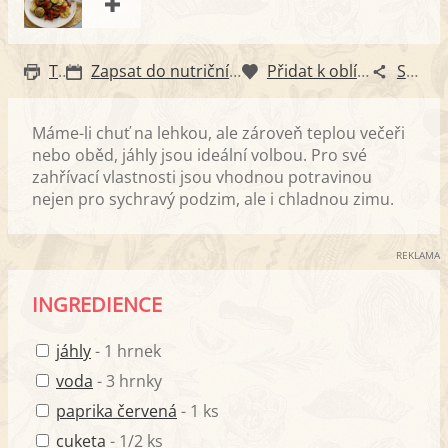
Tisk
Zapsat do nutričního diáře
Přidat k oblíbeným
Sdílet
Máme-li chuť na lehkou, ale zároveň teplou večeři
nebo oběd, jáhly jsou ideální volbou. Pro své
zahřívací vlastnosti jsou vhodnou potravinou
nejen pro sychravý podzim, ale i chladnou zimu.
REKLAMA
INGREDIENCE
jáhly
- 1 hrnek
voda
- 3 hrnky
paprika červená
- 1 ks
cuketa
- 1/2 ks