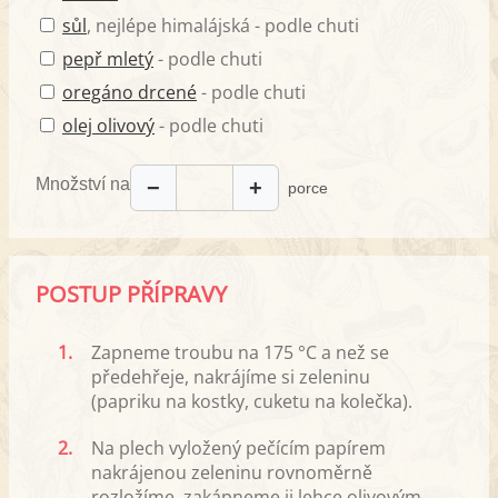
sůl
, nejlépe himalájská - podle chuti
pepř mletý
- podle chuti
oregáno drcené
- podle chuti
olej olivový
- podle chuti
Množství na
−
+
porce
POSTUP PŘÍPRAVY
1.
Zapneme troubu na 175 °C a než se
předehřeje, nakrájíme si zeleninu
(papriku na kostky, cuketu na kolečka).
2.
Na plech vyložený pečícím papírem
nakrájenou zeleninu rovnoměrně
rozložíme, zakápneme ji lehce olivovým