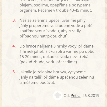
olejem, osolíme, opepříme a posypeme
orgánem. Pečeme v troubě 40-45 minut.
3.
Než se zelenina upeče, uvaříme jáhly.
Jáhly propereme ve studené vodě a poté
spaříme vroucí vodou, aby ztratily
případnou natrpklou chuť.
4.
Do hrnce nalijeme 3 hrnky vody, přidáme
1 hrnek jáhel, lžičku soli a vaříme po dobu
15-20 minut, dokud se voda nevstřebá
(pokud zbude, vodu přecedíme).
5.
Jakmile je zelenina hotová, vysypeme
jáhly na talíř, přidáme upečenou zeleninu
a můžeme podávat.
Od:
Petra
,
26.8.2019