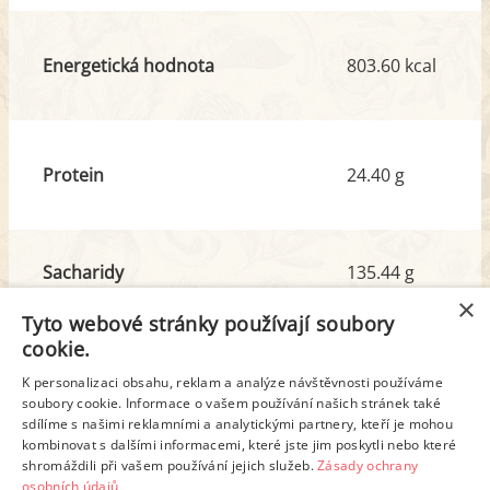
Energetická hodnota
803.60 kcal
Protein
24.40 g
Sacharidy
135.44 g
z toho cukr
7.45 g
×
Tyto webové stránky používají soubory
cookie.
Tuk
9.11 g
K personalizaci obsahu, reklam a analýze návštěvnosti používáme
z toho nas. mastné kyseliny
1.60 g
soubory cookie. Informace o vašem používání našich stránek také
sdílíme s našimi reklamními a analytickými partnery, kteří je mohou
kombinovat s dalšími informacemi, které jste jim poskytli nebo které
shromáždili při vašem používání jejich služeb.
Zásady ochrany
Detailní rozpis
osobních údajů