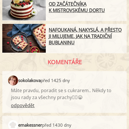
OD ZAČÁTEČNÍKA
K MISTROVSKÉMU DORTU
NAFOUKANÁ, NAKYSLÁ, A PŘESTO
JI MILUJEME. JAK NA TRADIČNÍ
BUBLANINU
KOMENTÁŘE
sokolakova
před 1425 dny
Máte pravdu, poradit se s cukrarem.. Někdy to
jsou rady za všechny prachy🤷‍♀️😁
odpovědět
emakessner
před 1430 dny