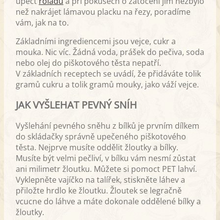
upéct
roládu
a při pokusech o zatočení jim nezbylo
než nakrájet lámavou placku na řezy, poradíme
vám, jak na to.
Základními ingrediencemi jsou vejce, cukr a
mouka. Nic víc. Žádná voda, prášek do pečiva, soda
nebo olej do piškotového těsta nepatří.
V základních receptech se uvádí, že přidáváte tolik
gramů cukru a tolik gramů mouky, jako váží vejce.
JAK VYŠLEHAT PEVNÝ SNÍH
Vyšlehání pevného sněhu z bílků je prvním dílkem
do skládačky správně upečeného piškotového
těsta. Nejprve musíte oddělit žloutky a bílky.
Musíte být velmi pečliví, v bílku vám nesmí zůstat
ani milimetr žloutku. Můžete si pomoct PET lahví.
Vyklepněte vajíčko na talířek, stiskněte láhev a
přiložte hrdlo ke žloutku. Žloutek se legračně
vcucne do láhve a máte dokonale oddělené bílky a
žloutky.