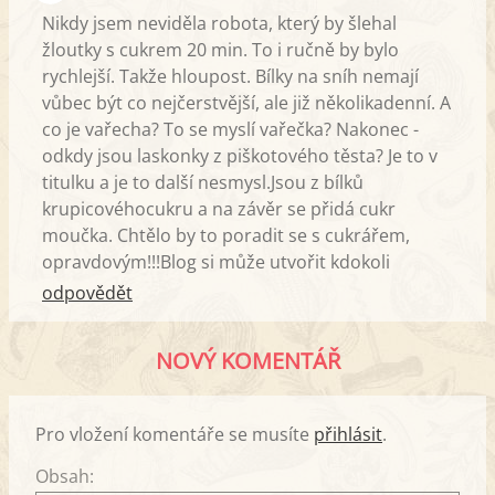
Nikdy jsem neviděla robota, který by šlehal
žloutky s cukrem 20 min. To i ručně by bylo
rychlejší. Takže hloupost. Bílky na sníh nemají
vůbec být co nejčerstvější, ale již několikadenní. A
co je vařecha? To se myslí vařečka? Nakonec -
odkdy jsou laskonky z piškotového těsta? Je to v
titulku a je to další nesmysl.Jsou z bílků
krupicovéhocukru a na závěr se přidá cukr
moučka. Chtělo by to poradit se s cukrářem,
opravdovým!!!Blog si může utvořit kdokoli
odpovědět
NOVÝ KOMENTÁŘ
Pro vložení komentáře se musíte
přihlásit
.
Obsah: