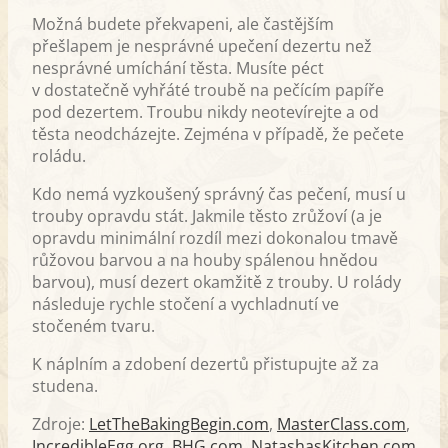
Možná budete překvapeni, ale častějším
přešlapem je nesprávné upečení dezertu než
nesprávné umíchání těsta. Musíte péct
v dostatečně vyhřáté troubě na pečícím papíře
pod dezertem. Troubu nikdy neotevírejte a od
těsta neodcházejte. Zejména v případě, že pečete
roládu.
Kdo nemá vyzkoušený správný čas pečení, musí u
trouby opravdu stát. Jakmile těsto zrůžoví (a je
opravdu minimální rozdíl mezi dokonalou tmavě
růžovou barvou a na houby spálenou hnědou
barvou), musí dezert okamžitě z trouby. U rolády
následuje rychle stočení a vychladnutí ve
stočeném tvaru.
K náplním a zdobení dezertů přistupujte až za
studena.
Zdroje:
LetTheBakingBegin.com
,
MasterClass.com
,
IncredibleEgg.org
,
BHG.com
,
NatashasKitchen.com