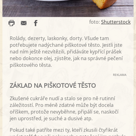
foto:
Shutterstock
Rolády, dezerty, laskonky, dorty. Všude tam
potřebujete nadýchané piškotové těsto. Jestli jste
nad ním ještě nezvítězili, přidáváte kypřící prášek
nebo dokonce olej, zjistěte, jak na správné pečení
piškotového těsta.
REKLAMA
ZÁKLAD NA PIŠKOTOVÉ TĚSTO
Zkušené cukráře nudí a stalo se pro ně rutinní
záležitostí. Pro méně zdatné může být docela
oříškem, protože nevyběhne, připálí se, naskočí
jen uprostřed, je suché a dusivé atp.
Pokud také patříte mezi ty, kteří zkusili čtyřikrát