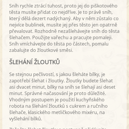
Sníh rychle ztrácí tuhost, proto jej do piškotového
těsta musíte přidat co nejdříve. Je to právě sníh,
který dělá dezert nadýchaný. Aby v něm zůstalo co
nejvíce bublinek, musíte jej přes těsto jen opatrně
převalovat. Rozhodně nezašlehávejte sníh do těsta
šlehačem. Použijte vařechu a pracujte pomaleji.
Sníh vmíchávejte do těsta po částech, pomalu
zabalujte do žloutkové směsi.
ŠLEHÁNÍ ŽLOUTKŮ
Se stejnou pečlivostí, s jakou šleháte bílky, je
zapotřebí šlehat i žloutky. Žloutky budete šlehat
asi dvacet minut, bílky na sníh se šlehají asi deset
minut. Správné načasování je proto důležité.
Vhodným postupem je použití kuchyňského
robota na šlehání žloutků s cukrem a ručního
šlehače, klasického metličkového mixéru, na
vyšlehání bílků.