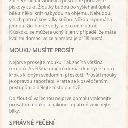
Začněte šlehat žloutky a postupně přidávejte
pískový cukr. Žloutky budou po vyšlehání úplně
bílé a několikrát nabydou na objemu. Nebudou
v nich patrné krystalky sněhu. Někdo si pomáhá
jednou lžící horké vody, ale to není nutné.
K úskoku se můžete uchýlit jen v případě, že máte
kvalitní domácí vejce a hmota je příliš hustá.
MOUKU MUSÍTE PROSÍT
Nejprve prosejte mouku. Tak začíná většina
receptů. A většina umělců domácí kuchyně tento
krok s klidným svědomím přeskočí. Prosátí mouky
je opravdu zapotřebí. Vraťte se k osvědčeným
postupům a dělejte těsto poctivě.
Do žloutků vařechou nejprve pomalu vmíchejte
prosátou mouku, a nakonec opatrně vmíchejte
bílky.
SPRÁVNÉ PEČENÍ