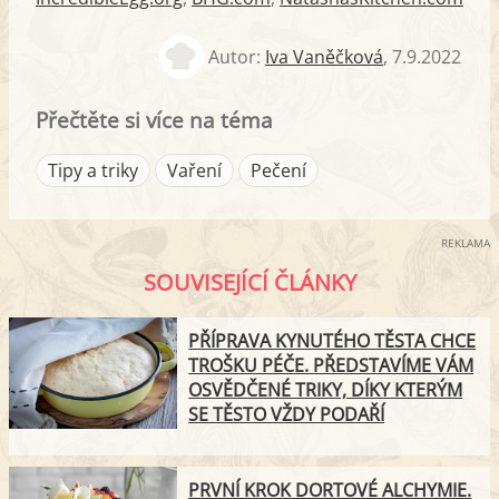
Autor:
Iva Vaněčková
,
7.9.2022
Přečtěte si více na téma
Tipy a triky
Vaření
Pečení
REKLAMA
SOUVISEJÍCÍ ČLÁNKY
PŘÍPRAVA KYNUTÉHO TĚSTA CHCE
TROŠKU PÉČE. PŘEDSTAVÍME VÁM
OSVĚDČENÉ TRIKY, DÍKY KTERÝM
SE TĚSTO VŽDY PODAŘÍ
PRVNÍ KROK DORTOVÉ ALCHYMIE.