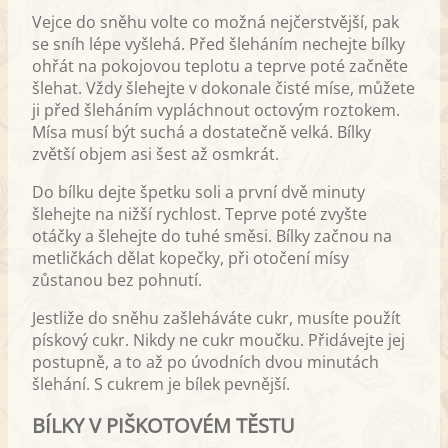
Vejce do sněhu volte co možná nejčerstvější, pak
se sníh lépe vyšlehá. Před šleháním nechejte bílky
ohřát na pokojovou teplotu a teprve poté začněte
šlehat. Vždy šlehejte v dokonale čisté míse, můžete
ji před šleháním vypláchnout octovým roztokem.
Mísa musí být suchá a dostatečně velká. Bílky
zvětší objem asi šest až osmkrát.
Do bílku dejte špetku soli a první dvě minuty
šlehejte na nižší rychlost. Teprve poté zvyšte
otáčky a šlehejte do tuhé směsi. Bílky začnou na
metličkách dělat kopečky, při otočení mísy
zůstanou bez pohnutí.
Jestliže do sněhu zašleháváte cukr, musíte použít
pískový cukr. Nikdy ne cukr moučku. Přidávejte jej
postupně, a to až po úvodních dvou minutách
šlehání. S cukrem je bílek pevnější.
BÍLKY V PIŠKOTOVÉM TĚSTU