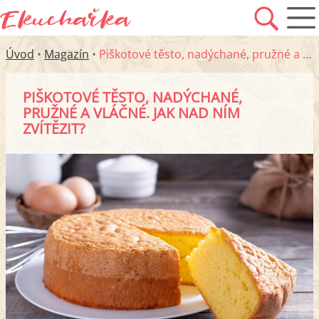
Úvod
•
Magazín
•
Piškotové těsto, nadýchané, pružné a vláčné. Jak nad ním zvítězit?
PIŠKOTOVÉ TĚSTO, NADÝCHANÉ,
PRUŽNÉ A VLÁČNÉ. JAK NAD NÍM
ZVÍTĚZIT?