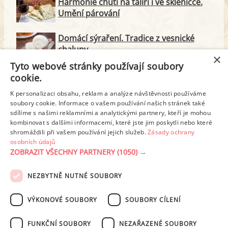
Harmonie chutí na talíři i ve skleničce.
Umění párování
Domácí sýraření. Tradice z vesnické
chalupy
×
Tyto webové stránky používají soubory
Majonéza jako královna teplé kuchyně
cookie.
K personalizaci obsahu, reklam a analýze návštěvnosti používáme
soubory cookie. Informace o vašem používání našich stránek také
Proteinové svačinky za zlomek ceny.
sdílíme s našimi reklamními a analytickými partnery, kteří je mohou
Vyrobte si je doma
kombinovat s dalšími informacemi, které jste jim poskytli nebo které
shromáždili při vašem používání jejich služeb.
Zásady ochrany
osobních údajů
ZOBRAZIT VŠECHNY PARTNERY
(1050) →
REKLAMA
NEZBYTNĚ NUTNÉ SOUBORY
PODMÍNKY UŽITÍ
ZÁSADY OCHRANY OSOBNÍCH ÚDAJŮ
KONTAKT
VÝKONOVÉ SOUBORY
SOUBORY CÍLENÍ
NASTAVENÍ COOKIES
FUNKČNÍ SOUBORY
NEZAŘAZENÉ SOUBORY