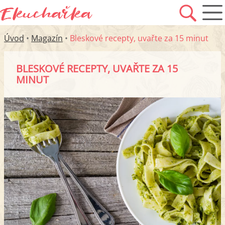
Úvod
•
Magazín
•
Bleskové recepty, uvařte za 15 minut
BLESKOVÉ RECEPTY, UVAŘTE ZA 15
MINUT