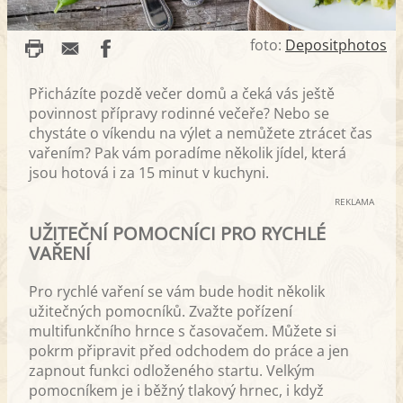
foto:
Depositphotos
Přicházíte pozdě večer domů a čeká vás ještě
povinnost přípravy rodinné večeře? Nebo se
chystáte o víkendu na výlet a nemůžete ztrácet čas
vařením? Pak vám poradíme několik jídel, která
jsou hotová i za 15 minut v kuchyni.
REKLAMA
UŽITEČNÍ POMOCNÍCI PRO RYCHLÉ
VAŘENÍ
Pro rychlé vaření se vám bude hodit několik
užitečných pomocníků. Zvažte pořízení
multifunkčního hrnce s časovačem. Můžete si
pokrm připravit před odchodem do práce a jen
zapnout funkci odloženého startu. Velkým
pomocníkem je i běžný tlakový hrnec, i když