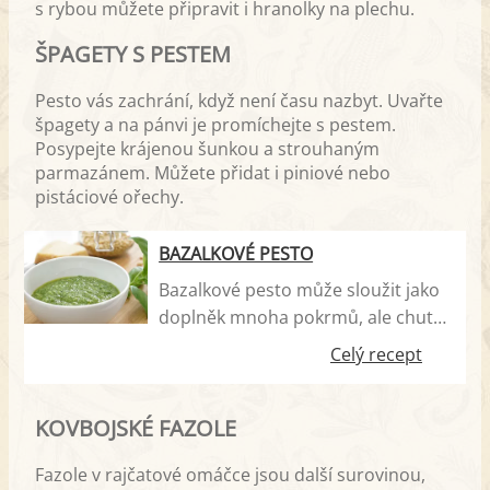
s rybou můžete připravit i hranolky na plechu.
ŠPAGETY S PESTEM
Pesto vás zachrání, když není času nazbyt. Uvařte
špagety a na pánvi je promíchejte s pestem.
Posypejte krájenou šunkou a strouhaným
parmazánem. Můžete přidat i piniové nebo
pistáciové ořechy.
BAZALKOVÉ PESTO
Bazalkové pesto může sloužit jako
doplněk mnoha pokrmů, ale chutná
výborně smíchané třeba jen s
Celý recept
těstovinami. Stačí lžíce pesta, porce
těstovin a máte rychlou a dobrou
KOVBOJSKÉ FAZOLE
večeři. Piniové oříšky jsou drahé a
nemají je všude, avšak pesto
Fazole v rajčatové omáčce jsou další surovinou,
můžete připravit i s jinými oříšky.