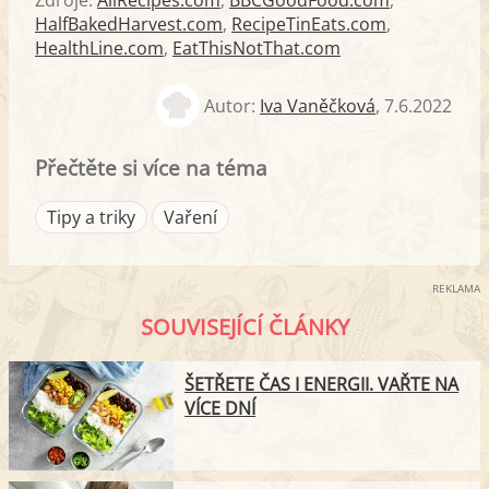
HalfBakedHarvest.com
,
RecipeTinEats.com
,
HealthLine.com
,
EatThisNotThat.com
Autor:
Iva Vaněčková
,
7.6.2022
Přečtěte si více na téma
Tipy a triky
Vaření
REKLAMA
SOUVISEJÍCÍ ČLÁNKY
ŠETŘETE ČAS I ENERGII. VAŘTE NA
VÍCE DNÍ