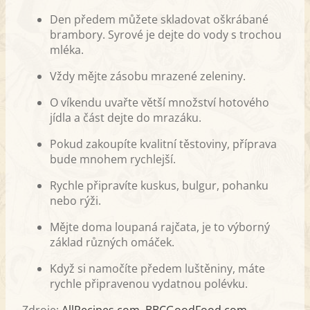
Den předem můžete skladovat oškrábané
brambory. Syrové je dejte do vody s trochou
mléka.
Vždy mějte zásobu mrazené zeleniny.
O víkendu uvařte větší množství hotového
jídla a část dejte do mrazáku.
Pokud zakoupíte kvalitní těstoviny, příprava
bude mnohem rychlejší.
Rychle připravíte kuskus, bulgur, pohanku
nebo rýži.
Mějte doma loupaná rajčata, je to výborný
základ různých omáček.
Když si namočíte předem luštěniny, máte
rychle připravenou vydatnou polévku.
Zdroje:
AllRecipes.com
,
BBCGoodFood.com
,