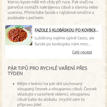
kterou byste měli mít vždy při ruce. Pak stačí na
Zkuste mandle nebo kešu. Při
pánvičce osmažit nakrájenou cibuli a slaninu nebo
přípravě pesta je důležité použít
uzeninu. Přimícháte fazole v rajčatové omáčce a
pouze otrhané lístky bez stonku. Je
podáváte s pečivem.
to proto, že stonek nemá žádnou
chuť a pesto by pak nebylo tak
FAZOLE S KLOBÁSKOU PO KOVBOJSKU
výrazné. Hotové pesto vydrží v
Luštěniny nejíme úplně často, ale
lednici i několik dní, avšak má
fazole po kovbojsku nám moc
tend…
chutnají.
Celý recept
PÁR TIPŮ PRO RYCHLÉ VAŘENÍ PŘES
TÝDEN
Mějte v lednici na pár dní uschovaný
oloupaný česnek a oloupanou cibuli. Česnek
skladujte v uzavřené sklenici, oloupanou
cibuli balte do alobalu. Urychlí vám to
přípravu jídel.