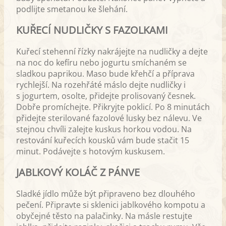
podlijte smetanou ke šlehání.
KUŘECÍ NUDLIČKY S FAZOLKAMI
Kuřecí stehenní řízky nakrájejte na nudličky a dejte
na noc do kefíru nebo jogurtu smíchaném se
sladkou paprikou. Maso bude křehčí a příprava
rychlejší. Na rozehřáté máslo dejte nudličky i
s jogurtem, osolte, přidejte prolisovaný česnek.
Dobře promíchejte. Přikryjte poklicí. Po 8 minutách
přidejte sterilované fazolové lusky bez nálevu. Ve
stejnou chvíli zalejte kuskus horkou vodou. Na
restování kuřecích kousků vám bude stačit 15
minut. Podávejte s hotovým kuskusem.
JABLKOVÝ KOLÁČ Z PÁNVE
Sladké jídlo může být připraveno bez dlouhého
pečení. Připravte si sklenici jablkového kompotu a
obyčejné těsto na palačinky. Na másle restujte