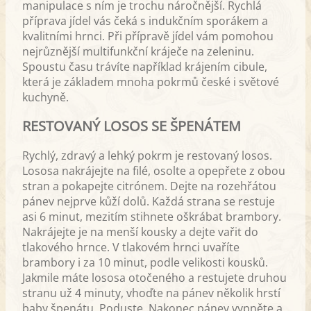
manipulace s ním je trochu náročnější. Rychlá
příprava jídel vás čeká s indukčním sporákem a
kvalitními hrnci. Při přípravě jídel vám pomohou
nejrůznější multifunkční kráječe na zeleninu.
Spoustu času trávíte například krájením cibule,
která je základem mnoha pokrmů české i světové
kuchyně.
RESTOVANÝ LOSOS SE ŠPENÁTEM
Rychlý, zdravý a lehký pokrm je restovaný losos.
Lososa nakrájejte na filé, osolte a opepřete z obou
stran a pokapejte citrónem. Dejte na rozehřátou
pánev nejprve kůží dolů. Každá strana se restuje
asi 6 minut, mezitím stihnete oškrábat brambory.
Nakrájejte je na menší kousky a dejte vařit do
tlakového hrnce. V tlakovém hrnci uvaříte
brambory i za 10 minut, podle velikosti kousků.
Jakmile máte lososa otočeného a restujete druhou
stranu už 4 minuty, vhoďte na pánev několik hrstí
baby špenátu. Poduste. Nakonec pánev vypněte a