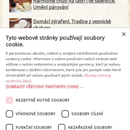
Harmonie chutí na talíři i ve skleničce.
Umění párování
Domácí sýraření. Tradice z vesnické
chalupy
×
Tyto webové stránky používají soubory
Majonéza jako královna teplé kuchyně
cookie.
K personalizaci obsahu, reklam a analýze návštěvnosti používáme
soubory cookie. Informace o vašem používání našich stránek také
Proteinové svačinky za zlomek ceny.
sdílíme s našimi reklamními a analytickými partnery, kteří je mohou
Vyrobte si je doma
kombinovat s dalšími informacemi, které jste jim poskytli nebo které
shromáždili při vašem používání jejich služeb.
Zásady ochrany
osobních údajů
ZOBRAZIT VŠECHNY PARTNERY
(1050) →
REKLAMA
NEZBYTNĚ NUTNÉ SOUBORY
PODMÍNKY UŽITÍ
ZÁSADY OCHRANY OSOBNÍCH ÚDAJŮ
KONTAKT
VÝKONOVÉ SOUBORY
SOUBORY CÍLENÍ
NASTAVENÍ COOKIES
FUNKČNÍ SOUBORY
NEZAŘAZENÉ SOUBORY