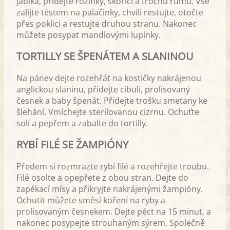
jablka, přidejte rozinky, skořici a trochu rumu. Vše
zalijte těstem na palačinky, chvíli restujte, otočte
přes poklici a restujte druhou stranu. Nakonec
můžete posypat mandlovými lupínky.
TORTILLY SE ŠPENÁTEM A SLANINOU
Na pánev dejte rozehřát na kostičky nakrájenou
anglickou slaninu, přidejte cibuli, prolisovaný
česnek a baby špenát. Přidejte trošku smetany ke
šlehání. Vmíchejte sterilovanou cizrnu. Ochuťte
solí a pepřem a zabalte do tortilly.
RYBÍ FILÉ SE ŽAMPIÓNY
Předem si rozmrazte rybí filé a rozehřejte troubu.
Filé osolte a opepřete z obou stran. Dejte do
zapékací mísy a přikryjte nakrájenými žampióny.
Ochutit můžete směsí koření na ryby a
prolisovaným česnekem. Dejte péct na 15 minut, a
nakonec posypejte strouhaným sýrem. Společně