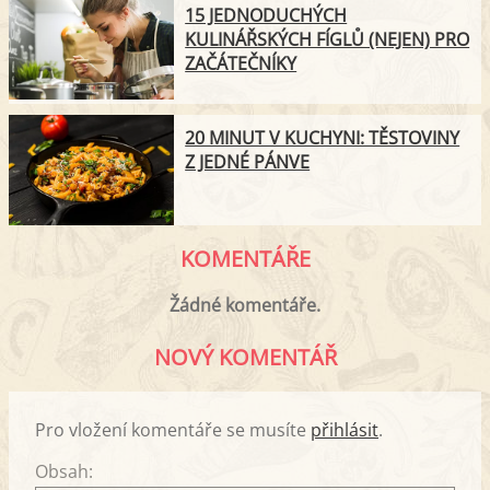
15 JEDNODUCHÝCH
KULINÁŘSKÝCH FÍGLŮ (NEJEN) PRO
ZAČÁTEČNÍKY
20 MINUT V KUCHYNI: TĚSTOVINY
Z JEDNÉ PÁNVE
KOMENTÁŘE
Žádné komentáře.
NOVÝ KOMENTÁŘ
Pro vložení komentáře se musíte
přihlásit
.
Obsah: