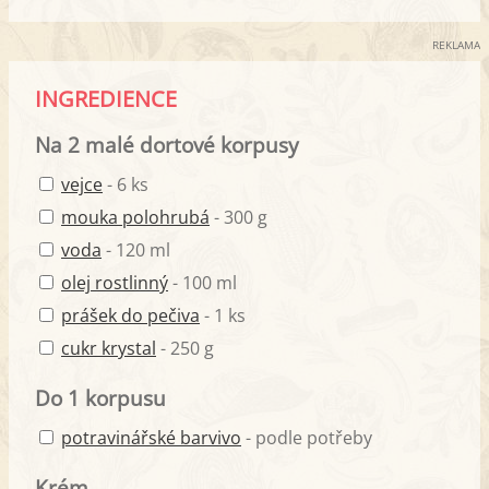
REKLAMA
INGREDIENCE
Na 2 malé dortové korpusy
vejce
- 6 ks
mouka polohrubá
- 300 g
voda
- 120 ml
olej rostlinný
- 100 ml
prášek do pečiva
- 1 ks
cukr krystal
- 250 g
Do 1 korpusu
potravinářské barvivo
- podle potřeby
Krém