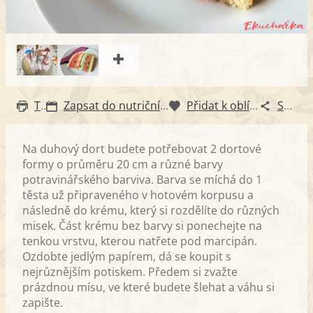
Tisk
Zapsat do nutričního diáře
Přidat k oblíbeným
Sdílet
Na duhový dort budete potřebovat 2 dortové
formy o průměru 20 cm a různé barvy
potravinářského barviva. Barva se míchá do 1
těsta už připraveného v hotovém korpusu a
následně do krému, který si rozdělíte do různých
misek. Část krému bez barvy si ponechejte na
tenkou vrstvu, kterou natřete pod marcipán.
Ozdobte jedlým papírem, dá se koupit s
nejrůznějším potiskem. Předem si zvažte
prázdnou mísu, ve které budete šlehat a váhu si
zapište.