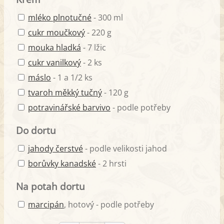
mléko plnotučné
- 300 ml
cukr moučkový
- 220 g
mouka hladká
- 7 lžic
cukr vanilkový
- 2 ks
máslo
- 1 a 1/2 ks
tvaroh měkký tučný
- 120 g
potravinářské barvivo
- podle potřeby
Do dortu
jahody čerstvé
- podle velikosti jahod
borůvky kanadské
- 2 hrsti
Na potah dortu
marcipán
, hotový - podle potřeby