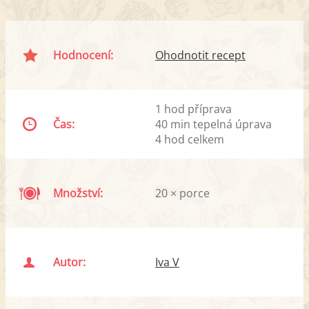
Hodnocení:
Ohodnotit recept
1 hod příprava
Čas:
40 min tepelná úprava
4 hod celkem
Množství:
20 × porce
Autor:
Iva V