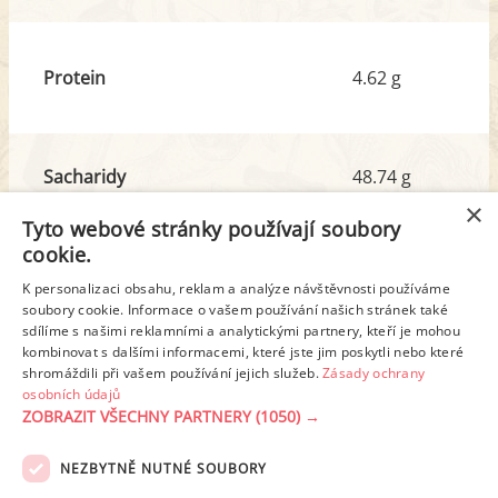
Protein
4.62 g
Sacharidy
48.74 g
z toho cukr
34.65 g
×
Tyto webové stránky používají soubory
cookie.
Tuk
22.48 g
K personalizaci obsahu, reklam a analýze návštěvnosti používáme
z toho nas. mastné kyseliny
11.43 g
soubory cookie. Informace o vašem používání našich stránek také
sdílíme s našimi reklamními a analytickými partnery, kteří je mohou
kombinovat s dalšími informacemi, které jste jim poskytli nebo které
shromáždili při vašem používání jejich služeb.
Zásady ochrany
Detailní rozpis
osobních údajů
ZOBRAZIT VŠECHNY PARTNERY
(1050) →
REKLAMA
NEZBYTNĚ NUTNÉ SOUBORY