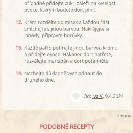
případně přidejte cukr, záleží na kyselosti
ovoce, kterým budete dort plnit.
12.
Krém rozdělte do misek a každou část
smíchejte s jinou barvou. Nakrájejte si
jahody, připravte borůvky.
13.
Každé patro potírejte jinou barvou krému
a přidejte ovoce. Nakonec dort natřete,
rozválejte marcipán a dort potáhněte.
14.
Nechejte důkladně vychladnout do
druhého dne.
Od:
Iva V
,
9.4.2024
REKLAMA
PODOBNÉ RECEPTY