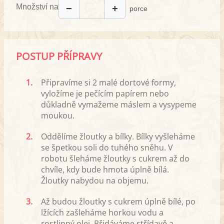
Množství na
−
+
porce
POSTUP PŘÍPRAVY
1.
Připravíme si 2 malé dortové formy,
vyložíme je pečícím papírem nebo
důkladně vymažeme máslem a vysypeme
moukou.
2.
Oddělíme žloutky a bílky. Bílky vyšleháme
se špetkou soli do tuhého sněhu. V
robotu šleháme žloutky s cukrem až do
chvíle, kdy bude hmota úplně bílá.
Žloutky nabydou na objemu.
3.
Až budou žloutky s cukrem úplně bílé, po
lžících zašleháme horkou vodu a
rostlinný olej. Přidáváme střídavě a