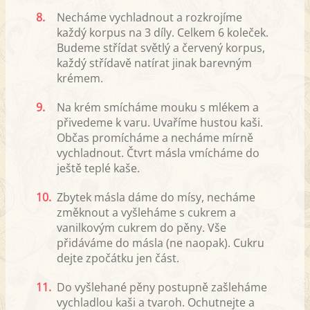
8.
Necháme vychladnout a rozkrojíme
každý korpus na 3 díly. Celkem 6 koleček.
Budeme střídat světlý a červený korpus,
každý střídavě natírat jinak barevným
krémem.
9.
Na krém smícháme mouku s mlékem a
přivedeme k varu. Uvaříme hustou kaši.
Občas promícháme a necháme mírně
vychladnout. Čtvrt másla vmícháme do
ještě teplé kaše.
10.
Zbytek másla dáme do mísy, necháme
změknout a vyšleháme s cukrem a
vanilkovým cukrem do pěny. Vše
přidáváme do másla (ne naopak). Cukru
dejte zpočátku jen část.
11.
Do vyšlehané pěny postupně zašleháme
vychladlou kaši a tvaroh. Ochutnejte a