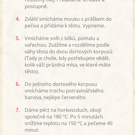
postupně.
4.
Zvlášť smícháme mouku s práškem do
pečiva a přidáme k těstu. Vypneme.
5.
Vmícháme sníh z bílků, pomalu a
vařechou. Zvážíme a rozdělíme podle
váhy těsta do dvou dortových korpusů.
(Tady je chvíle, kdy potřebujete vědět,
kolik váží prázdná mísa, ve které máte
těsto).
6.
Do jednoho dortového korpusu
vmícháme trochu potravinářského
barviva, nejlépe červeného.
7.
Dáme péct na horkovzduch, obojí
společně na 180 °C. Po 5 minutách
snížíme teplotu na 150 °C a pečeme 40
minut.