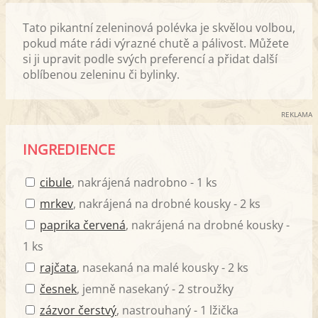
Tato pikantní zeleninová polévka je skvělou volbou,
pokud máte rádi výrazné chutě a pálivost. Můžete
si ji upravit podle svých preferencí a přidat další
oblíbenou zeleninu či bylinky.
REKLAMA
INGREDIENCE
cibule
, nakrájená nadrobno - 1 ks
mrkev
, nakrájená na drobné kousky - 2 ks
paprika červená
, nakrájená na drobné kousky -
1 ks
rajčata
, nasekaná na malé kousky - 2 ks
česnek
, jemně nasekaný - 2 stroužky
zázvor čerstvý
, nastrouhaný - 1 lžička