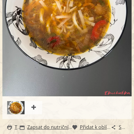
Tisk
Zapsat do nutričního diáře
Přidat k oblíbeným
Sdílet