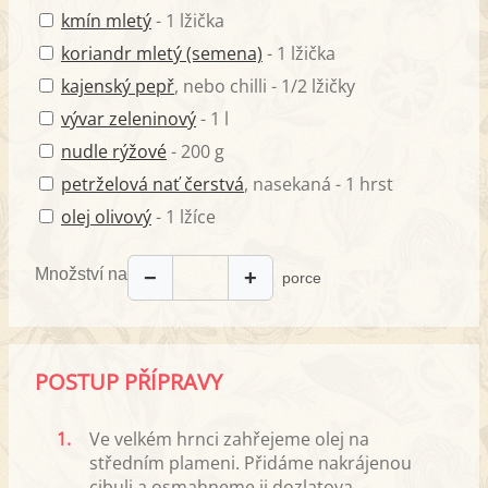
kmín mletý
- 1 lžička
koriandr mletý (semena)
- 1 lžička
kajenský pepř
, nebo chilli - 1/2 lžičky
vývar zeleninový
- 1 l
nudle rýžové
- 200 g
petrželová nať čerstvá
, nasekaná - 1 hrst
olej olivový
- 1 lžíce
Množství na
−
+
porce
POSTUP PŘÍPRAVY
1.
Ve velkém hrnci zahřejeme olej na
středním plameni. Přidáme nakrájenou
cibuli a osmahneme ji dozlatova.