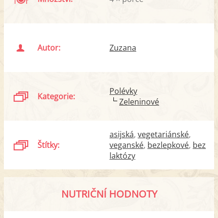
Autor:
Zuzana
Polévky
Kategorie:
Zeleninové
asijská
vegetariánské
Štítky:
veganské
bezlepkové
bez
laktózy
NUTRIČNÍ HODNOTY