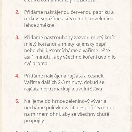
2.
Přidáme nakrájenou červenou papriku a
mrkev. Smažíme asi 5 minut, až zelenina
lehce změkne.
3.
Přidáme nastrouhaný zázvor, mletý kmín,
mletý koriandr a mletý kajenský pepř
nebo chilli. Promícháme a vaříme ještě
asi 1 minutu, aby všechno koření uvolnilo
své aroma.
4.
Přidáme nakrájená rajčata a česnek.
Vaříme dalších 2-3 minuty, dokud se
rajčata nerozmačkají a uvolní šťávu.
5.
Nalijeme do hrnce zeleninový vývar a
necháme polévku vařit alespoň 15 minut
na mírném ohni, aby se všechny chutě
propojily.