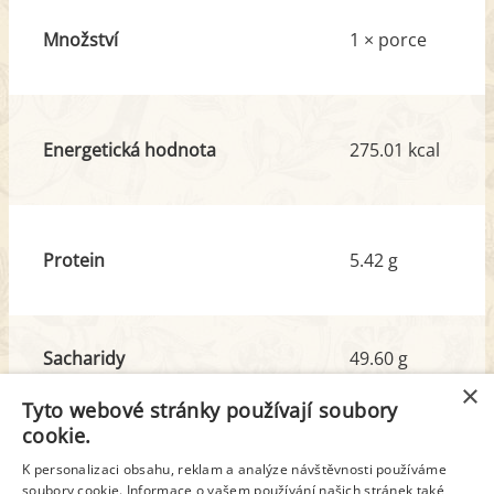
Množství
1 × porce
Energetická hodnota
275.01 kcal
Protein
5.42 g
Sacharidy
49.60 g
z toho cukr
7.01 g
×
Tyto webové stránky používají soubory
cookie.
Tuk
4.42 g
K personalizaci obsahu, reklam a analýze návštěvnosti používáme
z toho nas. mastné kyseliny
0.70 g
soubory cookie. Informace o vašem používání našich stránek také