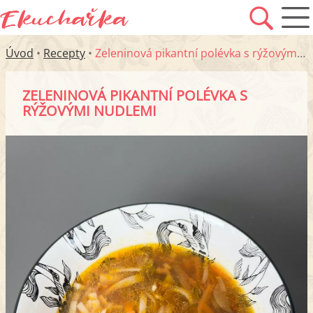
Úvod
•
Recepty
•
Zeleninová pikantní polévka s rýžovými nudlemi
ZELENINOVÁ PIKANTNÍ POLÉVKA S
RÝŽOVÝMI NUDLEMI