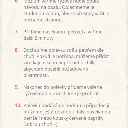
6.
Mezitím vaříme rýžové nudle podle
návodu na obalu. Opláchneme je
studenou vodou, aby se přestaly vařit, a
necháme stranou.
7.
Přidáme nasekanou petržel a vaříme
další 2 minuty.
8.
Dochutíme polévku solí a pepřem dle
chuti. Pokud je potřeba, můžeme přidat
více kajenského pepře nebo chilli,
abychom dosáhli požadované
pikantnosti.
9.
Nakonec do polévky přidáme vařené
rýžové nudle a necháme je prohřát.
10.
Polévku podáváme horkou a případně ji
můžeme ještě dozdobit další nasekanou
petrželí nebo kousky červené papriky.
Dobrou chuť! :-)