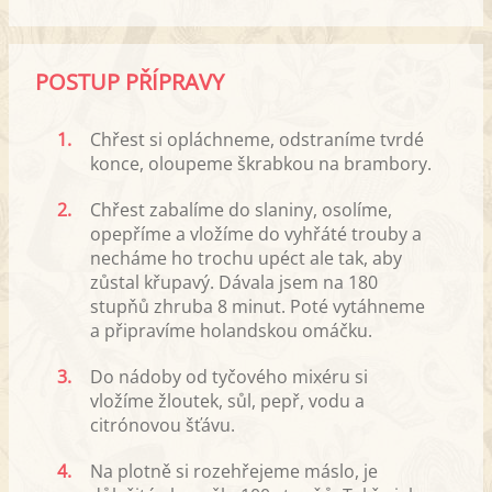
POSTUP PŘÍPRAVY
1.
Chřest si opláchneme, odstraníme tvrdé
konce, oloupeme škrabkou na brambory.
2.
Chřest zabalíme do slaniny, osolíme,
opepříme a vložíme do vyhřáté trouby a
necháme ho trochu upéct ale tak, aby
zůstal křupavý. Dávala jsem na 180
stupňů zhruba 8 minut. Poté vytáhneme
a připravíme holandskou omáčku.
3.
Do nádoby od tyčového mixéru si
vložíme žloutek, sůl, pepř, vodu a
citrónovou šťávu.
4.
Na plotně si rozehřejeme máslo, je