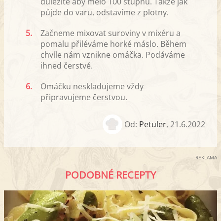
důležité aby mělo 100 stupňů. Takže jak
půjde do varu, odstavíme z plotny.
5.
Začneme mixovat suroviny v mixéru a
pomalu přiléváme horké máslo. Během
chvíle nám vznikne omáčka. Podáváme
ihned čerstvé.
6.
Omáčku neskladujeme vždy
připravujeme čerstvou.
Od:
Petuler
,
21.6.2022
REKLAMA
PODOBNÉ RECEPTY