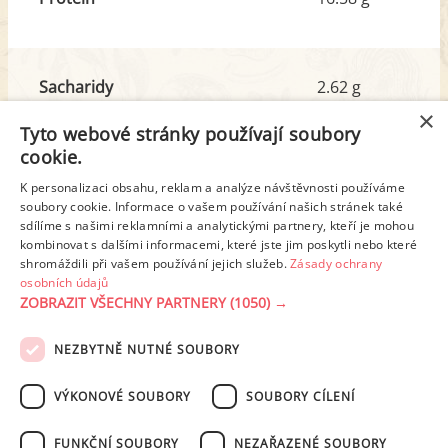
Sacharidy
2.62 g
z toho cukr
2.35 g
×
Tyto webové stránky používají soubory
cookie.
Tuk
92.07 g
K personalizaci obsahu, reklam a analýze návštěvnosti používáme
z toho nas. mastné kyseliny
48.03 g
soubory cookie. Informace o vašem používání našich stránek také
sdílíme s našimi reklamními a analytickými partnery, kteří je mohou
kombinovat s dalšími informacemi, které jste jim poskytli nebo které
shromáždili při vašem používání jejich služeb.
Zásady ochrany
Detailní rozpis
osobních údajů
ZOBRAZIT VŠECHNY PARTNERY
(1050) →
REKLAMA
NEZBYTNĚ NUTNÉ SOUBORY
PODMÍNKY UŽITÍ
ZÁSADY OCHRANY OSOBNÍCH ÚDAJŮ
KONTAKT
VÝKONOVÉ SOUBORY
SOUBORY CÍLENÍ
NASTAVENÍ COOKIES
FUNKČNÍ SOUBORY
NEZAŘAZENÉ SOUBORY