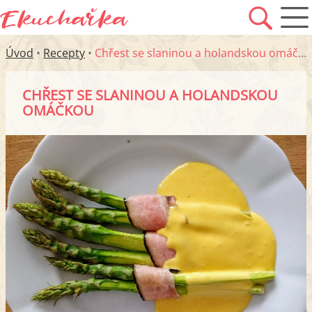
Úvod
•
Recepty
•
Chřest se slaninou a holandskou omáčkou
CHŘEST SE SLANINOU A HOLANDSKOU
OMÁČKOU