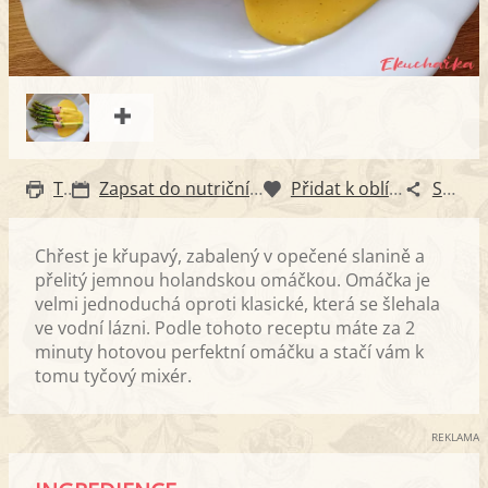
Tisk
Zapsat do nutričního diáře
Přidat k oblíbeným
Sdílet
Chřest je křupavý, zabalený v opečené slanině a
přelitý jemnou holandskou omáčkou. Omáčka je
velmi jednoduchá oproti klasické, která se šlehala
ve vodní lázni. Podle tohoto receptu máte za 2
minuty hotovou perfektní omáčku a stačí vám k
tomu tyčový mixér.
REKLAMA