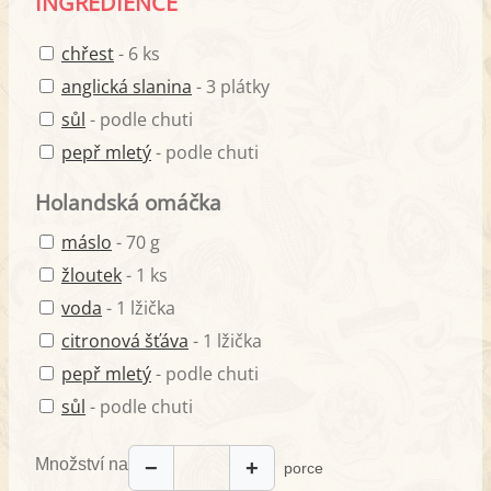
INGREDIENCE
chřest
- 6 ks
anglická slanina
- 3 plátky
sůl
- podle chuti
pepř mletý
- podle chuti
Holandská omáčka
máslo
- 70 g
žloutek
- 1 ks
voda
- 1 lžička
citronová šťáva
- 1 lžička
pepř mletý
- podle chuti
sůl
- podle chuti
Množství na
−
+
porce