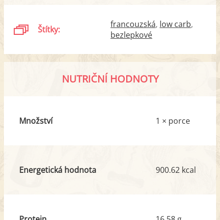
francouzská
low carb
Štítky:
bezlepkové
NUTRIČNÍ HODNOTY
Množství
1 × porce
Energetická hodnota
900.62 kcal
Protein
16.58 g