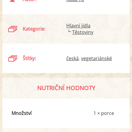
Hlavní jídla
Kategorie:
Těstoviny
Štítky:
česká
vegetariánské
NUTRIČNÍ HODNOTY
Množství
1 × porce