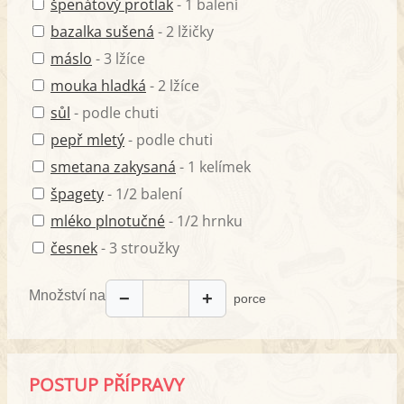
špenátový protlak
- 1 balení
bazalka sušená
- 2 lžičky
máslo
- 3 lžíce
mouka hladká
- 2 lžíce
sůl
- podle chuti
pepř mletý
- podle chuti
smetana zakysaná
- 1 kelímek
špagety
- 1/2 balení
mléko plnotučné
- 1/2 hrnku
česnek
- 3 stroužky
Množství na
−
+
porce
POSTUP PŘÍPRAVY