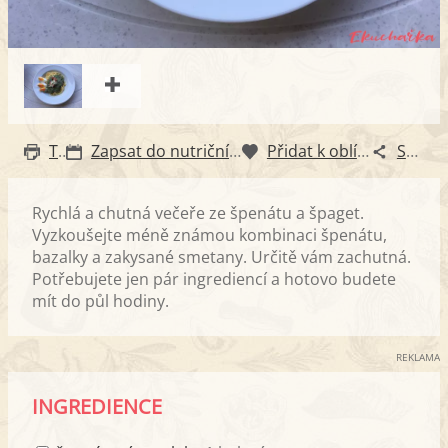
Tisk
Zapsat do nutričního diáře
Přidat k oblíbeným
Sdílet
Rychlá a chutná večeře ze špenátu a špaget.
Vyzkoušejte méně známou kombinaci špenátu,
bazalky a zakysané smetany. Určitě vám zachutná.
Potřebujete jen pár ingrediencí a hotovo budete
mít do půl hodiny.
REKLAMA
INGREDIENCE