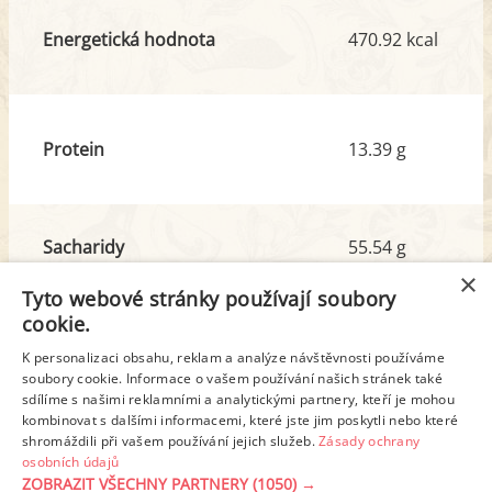
Energetická hodnota
470.92 kcal
Protein
13.39 g
Sacharidy
55.54 g
z toho cukr
4.97 g
×
Tyto webové stránky používají soubory
cookie.
Tuk
20.66 g
K personalizaci obsahu, reklam a analýze návštěvnosti používáme
z toho nas. mastné kyseliny
11.31 g
soubory cookie. Informace o vašem používání našich stránek také
sdílíme s našimi reklamními a analytickými partnery, kteří je mohou
kombinovat s dalšími informacemi, které jste jim poskytli nebo které
shromáždili při vašem používání jejich služeb.
Zásady ochrany
Detailní rozpis
osobních údajů
ZOBRAZIT VŠECHNY PARTNERY
(1050) →