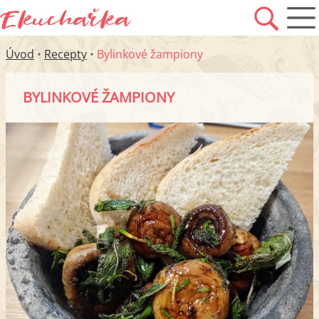
Úvod
•
Recepty
•
Bylinkové žampiony
BYLINKOVÉ ŽAMPIONY