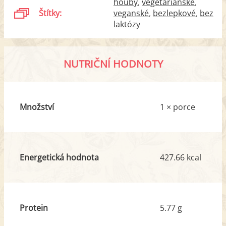
houby
vegetariánské
Štítky:
veganské
bezlepkové
bez
laktózy
NUTRIČNÍ HODNOTY
Množství
1 × porce
Energetická hodnota
427.66 kcal
Protein
5.77 g