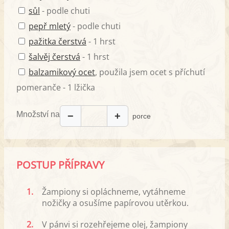
sůl
- podle chuti
pepř mletý
- podle chuti
pažitka čerstvá
- 1 hrst
šalvěj čerstvá
- 1 hrst
balzamikový ocet
, použila jsem ocet s příchutí
pomeranče - 1 lžička
Množství na
−
+
porce
POSTUP PŘÍPRAVY
1.
Žampiony si opláchneme, vytáhneme
nožičky a osušíme papírovou utěrkou.
2.
V pánvi si rozehřejeme olej, žampiony