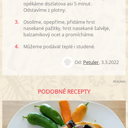
opékáme dozlatova asi 5 minut.
Odstavíme z plotny.
3.
Osolíme, opepříme, přidáme hrst
nasekané pažitky, hrst nasekané šalvěje,
balzamikový ocet a promícháme.
4.
Můžeme podávat teplé i studené.
Od:
Petuler
,
3.3.2022
REKLAMA
PODOBNÉ RECEPTY