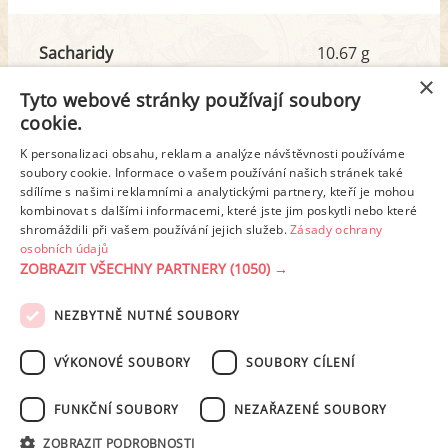
Sacharidy
10.67 g
z toho cukr
3.95 g
×
Tyto webové stránky používají soubory
cookie.
Tuk
42.33 g
K personalizaci obsahu, reklam a analýze návštěvnosti používáme
z toho nas. mastné kyseliny
5.67 g
soubory cookie. Informace o vašem používání našich stránek také
sdílíme s našimi reklamními a analytickými partnery, kteří je mohou
kombinovat s dalšími informacemi, které jste jim poskytli nebo které
shromáždili při vašem používání jejich služeb.
Zásady ochrany
Detailní rozpis
osobních údajů
ZOBRAZIT VŠECHNY PARTNERY
(1050) →
REKLAMA
NEZBYTNĚ NUTNÉ SOUBORY
PODMÍNKY UŽITÍ
ZÁSADY OCHRANY OSOBNÍCH ÚDAJŮ
KONTAKT
VÝKONOVÉ SOUBORY
SOUBORY CÍLENÍ
NASTAVENÍ COOKIES
FUNKČNÍ SOUBORY
NEZAŘAZENÉ SOUBORY
© 2003-2026 ekucharka.cz
, ISSN 2694-6866, jakékoli veřejné šíření obsahu
ZOBRAZIT PODROBNOSTI