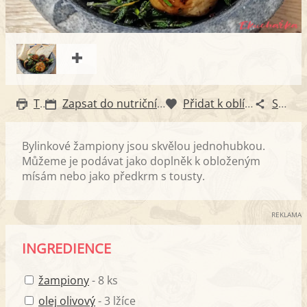
Tisk
Zapsat do nutričního diáře
Přidat k oblíbeným
Sdílet
Bylinkové žampiony jsou skvělou jednohubkou.
Můžeme je podávat jako doplněk k obloženým
mísám nebo jako předkrm s tousty.
REKLAMA
INGREDIENCE
žampiony
- 8 ks
olej olivový
- 3 lžíce