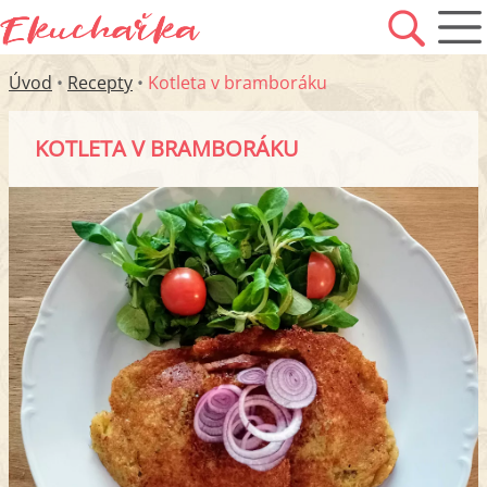
Úvod
•
Recepty
•
Kotleta v bramboráku
KOTLETA V BRAMBORÁKU