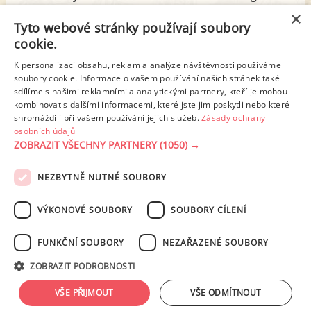
z toho cukr
1.26 g
×
Tyto webové stránky používají soubory
cookie.
Tuk
15.04 g
K personalizaci obsahu, reklam a analýze návštěvnosti používáme
z toho nas. mastné kyseliny
3.06 g
soubory cookie. Informace o vašem používání našich stránek také
sdílíme s našimi reklamními a analytickými partnery, kteří je mohou
kombinovat s dalšími informacemi, které jste jim poskytli nebo které
shromáždili při vašem používání jejich služeb.
Zásady ochrany
Detailní rozpis
osobních údajů
ZOBRAZIT VŠECHNY PARTNERY
(1050) →
REKLAMA
NEZBYTNĚ NUTNÉ SOUBORY
PODMÍNKY UŽITÍ
ZÁSADY OCHRANY OSOBNÍCH ÚDAJŮ
KONTAKT
VÝKONOVÉ SOUBORY
SOUBORY CÍLENÍ
NASTAVENÍ COOKIES
FUNKČNÍ SOUBORY
NEZAŘAZENÉ SOUBORY
© 2003-2026 ekucharka.cz
, ISSN 2694-6866, jakékoli veřejné šíření obsahu
ZOBRAZIT PODROBNOSTI
tohoto serveru je bez písemného souhlasu provozovatele zakázáno.
Design: Eva Roverová
VŠE PŘIJMOUT
VŠE ODMÍTNOUT