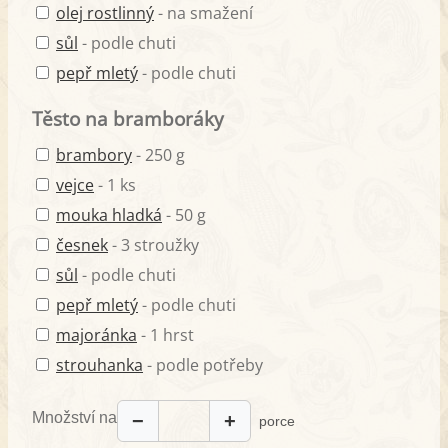
olej rostlinný
- na smažení
sůl
- podle chuti
pepř mletý
- podle chuti
Těsto na bramboráky
brambory
- 250 g
vejce
- 1 ks
mouka hladká
- 50 g
česnek
- 3 stroužky
sůl
- podle chuti
pepř mletý
- podle chuti
majoránka
- 1 hrst
strouhanka
- podle potřeby
Množství na
−
+
porce