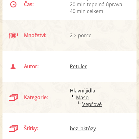
Čas:
20 min tepelná úprava
40 min celkem
Množství:
2 × porce
Autor:
Petuler
Hlavní jídla
Kategorie:
Maso
Vepřové
Štítky:
bez laktózy