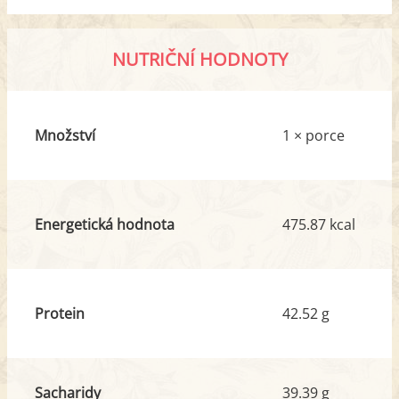
NUTRIČNÍ HODNOTY
Množství
1 × porce
Energetická hodnota
475.87 kcal
Protein
42.52 g
Sacharidy
39.39 g