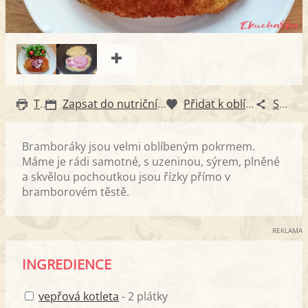
Tisk
Zapsat do nutričního diáře
Přidat k oblíbeným
Sdílet
Bramboráky jsou velmi oblíbeným pokrmem.
Máme je rádi samotné, s uzeninou, sýrem, plněné
a skvělou pochoutkou jsou řízky přímo v
bramborovém těstě.
REKLAMA
INGREDIENCE
vepřová kotleta
- 2 plátky