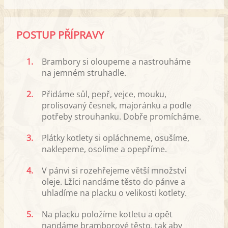
POSTUP PŘÍPRAVY
1.
Brambory si oloupeme a nastrouháme
na jemném struhadle.
2.
Přidáme sůl, pepř, vejce, mouku,
prolisovaný česnek, majoránku a podle
potřeby strouhanku. Dobře promícháme.
3.
Plátky kotlety si opláchneme, osušíme,
naklepeme, osolíme a opepříme.
4.
V pánvi si rozehřejeme větší množství
oleje. Lžíci nandáme těsto do pánve a
uhladíme na placku o velikosti kotlety.
5.
Na placku položíme kotletu a opět
nandáme bramborové těsto, tak aby