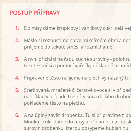
POSTUP PŘÍPRAVY
1.
Do mísy dáme krupicový i vanilkový cukr, celá v
2.
Máslo si rozpustíme na velmi mírném ohni a nec
přilijeme do tekuté směsi a rozmícháme.
3.
A nyní přichází na řadu suché suroviny - polohr
tekuté směsi a pomocí vařečky důkladně promí
4.
Připravené těsto nalijeme na plech vymazaný 
5.
Sterilované, mražené či čerstvé ovoce si v příp
například v případě třešní, višní a dalšího dro
poklademe těsto na plechu.
6.
A na úplný závěr drobenka. Tu si připravíme z
Mouku i cukr dáme do mísy a přidáme i na kous
surovin drobenku, kterou posypeme bublaninu.