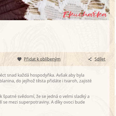
Přidat k oblíbeným
Sdílet
péct snad každá hospodyňka. Avšak aby byla
anina, do jejíhož těsta přidáte i tvaroh, zajisté
 špatné svědomí, že se jedná o velmi sladký a
í se mezi superpotraviny. A díky ovoci bude