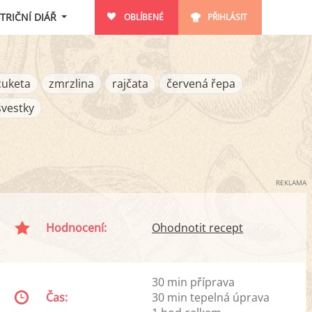
TRIČNÍ DIÁŘ
OBLÍBENÉ
PŘIHLÁSIT
cuketa
zmrzlina
rajčata
červená řepa
švestky
REKLAMA
Hodnocení:
Ohodnotit recept
30 min příprava
Čas:
30 min tepelná úprava