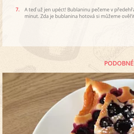
7.
A teď už jen upéct! Bublaninu pečeme v předehřá
minut. Zda je bublanina hotová si můžeme ověřit
PODOBNÉ 