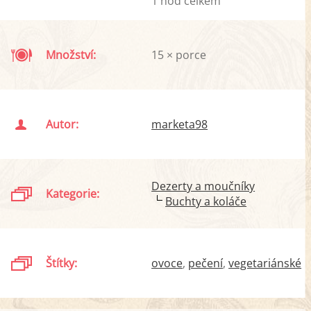
1 hod celkem
Množství:
15 × porce
Autor:
marketa98
Dezerty a moučníky
Kategorie:
Buchty a koláče
Štítky:
ovoce
pečení
vegetariánské