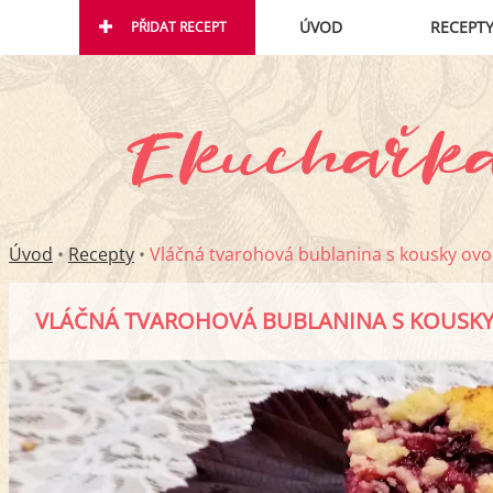
ÚVOD
RECEPT
PŘIDAT RECEPT
Úvod
•
Recepty
•
Vláčná tvarohová bublanina s kousky ovo
VLÁČNÁ TVAROHOVÁ BUBLANINA S KOUSK