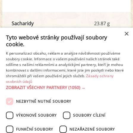
Sacharidy
23.87 g
z toho cukr
17.44 g
×
Tyto webové stránky používají soubory
cookie.
Tuk
17.31 g
K personalizaci obsahu, reklam a analýze návštěvnosti používáme
z toho nas. mastné kyseliny
9.19 g
soubory cookie. Informace o vašem používání našich stránek také
sdílíme s našimi reklamními a analytickými partnery, kteří je mohou
kombinovat s dalšími informacemi, které jste jim poskytli nebo které
shromáždili při vašem používání jejich služeb.
Zásady ochrany
Detailní rozpis
osobních údajů
ZOBRAZIT VŠECHNY PARTNERY
(1050) →
REKLAMA
NEZBYTNĚ NUTNÉ SOUBORY
PODMÍNKY UŽITÍ
ZÁSADY OCHRANY OSOBNÍCH ÚDAJŮ
KONTAKT
VÝKONOVÉ SOUBORY
SOUBORY CÍLENÍ
NASTAVENÍ COOKIES
FUNKČNÍ SOUBORY
NEZAŘAZENÉ SOUBORY