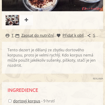
Tisk
Zapsat do nutričního diáře
Přidat k oblíbeným
Sdílet
Tento dezert je dělaný ze zbytku dortového
korpusu, proto je velmi rychlý. Kdo korpus nemá
může použít jakékoliv sušenky, piškoty, stačí je jen
rozdrtit.
REKLAMA
INGREDIENCE
dortový korpus
- 9 hrstí