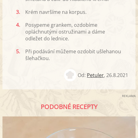
3.
Krém navršíme na korpus.
4.
Posypeme grankem, ozdobíme
opláchnutými ostružinami a dáme
odležet do lednice.
5.
Při podávání můžeme ozdobit ušlehanou
šlehačkou.
Od:
Petuler
,
26.8.2021
REKLAMA
PODOBNÉ RECEPTY