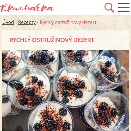
Úvod
•
Recepty
•
Rychlý ostružinový dezert
RYCHLÝ OSTRUŽINOVÝ DEZERT