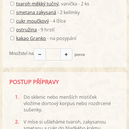
tvaroh měkký tučný
, vanička - 2 ks
smetana zakysaná
- 2 kelímky
cukr moučkový
- 4 lžíce
ostružina
- 9 hrstí
kakao Granko
- na posypání
Množství na
−
+
porce
POSTUP PŘÍPRAVY
1.
Do sklenic nebo menších mističek
vložíme dortový korpus nebo rozdrcené
sušenky.
2.
V míse si ušleháme tvaroh, zakysanou
smetanu a cukr do hladkého krému.