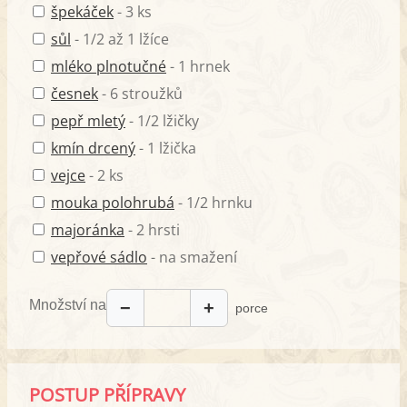
špekáček
- 3 ks
sůl
- 1/2 až 1 lžíce
mléko plnotučné
- 1 hrnek
česnek
- 6 stroužků
pepř mletý
- 1/2 lžičky
kmín drcený
- 1 lžička
vejce
- 2 ks
mouka polohrubá
- 1/2 hrnku
majoránka
- 2 hrsti
vepřové sádlo
- na smažení
Množství na
−
+
porce
POSTUP PŘÍPRAVY