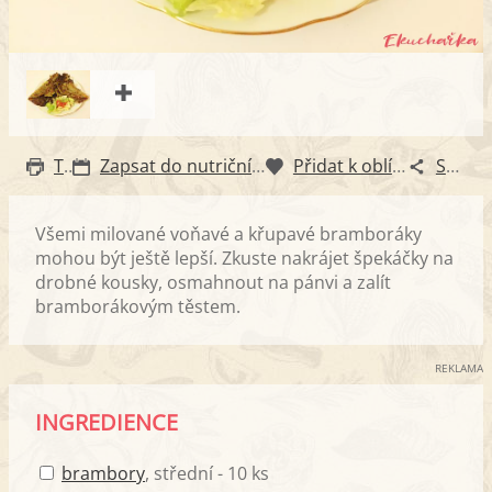
Tisk
Zapsat do nutričního diáře
Přidat k oblíbeným
Sdílet
Všemi milované voňavé a křupavé bramboráky
mohou být ještě lepší. Zkuste nakrájet špekáčky na
drobné kousky, osmahnout na pánvi a zalít
bramborákovým těstem.
REKLAMA
INGREDIENCE
brambory
, střední - 10 ks