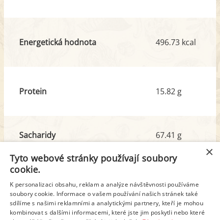
Energetická hodnota
496.73 kcal
Protein
15.82 g
Sacharidy
67.41 g
z toho cukr
5.12 g
×
Tyto webové stránky používají soubory
cookie.
Tuk
15.36 g
K personalizaci obsahu, reklam a analýze návštěvnosti používáme
z toho nas. mastné kyseliny
5.41 g
soubory cookie. Informace o vašem používání našich stránek také
sdílíme s našimi reklamními a analytickými partnery, kteří je mohou
kombinovat s dalšími informacemi, které jste jim poskytli nebo které