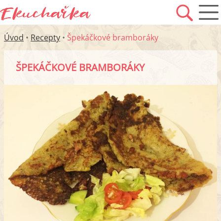
Úvod
•
Recepty
•
Špekáčkové bramboráky
ŠPEKÁČKOVÉ BRAMBORÁKY