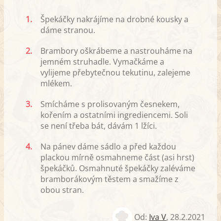
1.
Špekáčky nakrájíme na drobné kousky a
dáme stranou.
2.
Brambory oškrábeme a nastrouháme na
jemném struhadle. Vymačkáme a
vylijeme přebytečnou tekutinu, zalejeme
mlékem.
3.
Smícháme s prolisovaným česnekem,
kořením a ostatními ingrediencemi. Soli
se není třeba bát, dávám 1 lžíci.
4.
Na pánev dáme sádlo a před každou
plackou mírně osmahneme část (asi hrst)
špekáčků. Osmahnuté špekáčky zaléváme
bramborákovým těstem a smažíme z
obou stran.
Od:
Iva V
,
28.2.2021