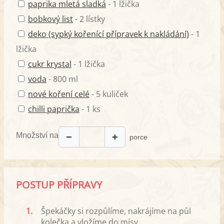
paprika mletá sladká
- 1 lžička
bobkový list
- 2 lístky
deko (sypký kořenící přípravek k nakládání)
- 1
lžička
cukr krystal
- 1 lžička
voda
- 800 ml
nové koření celé
- 5 kuliček
chilli paprička
- 1 ks
Množství na
−
+
porce
POSTUP PŘÍPRAVY
1.
Špekáčky si rozpůlíme, nakrájíme na půl
kolečka a vložíme do mísy.