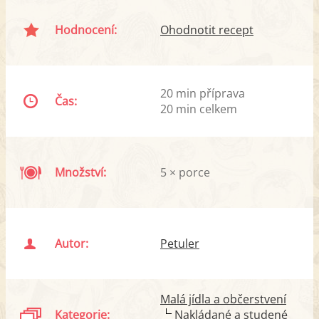
Hodnocení:
Ohodnotit recept
20 min příprava
Čas:
20 min celkem
Množství:
5 × porce
Autor:
Petuler
Malá jídla a občerstvení
Kategorie:
Nakládané a studené