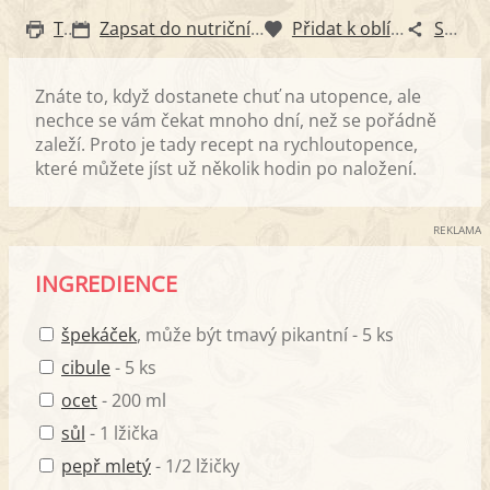
Tisk
Zapsat do nutričního diáře
Přidat k oblíbeným
Sdílet
Znáte to, když dostanete chuť na utopence, ale
nechce se vám čekat mnoho dní, než se pořádně
zaleží. Proto je tady recept na rychloutopence,
které můžete jíst už několik hodin po naložení.
REKLAMA
INGREDIENCE
špekáček
, může být tmavý pikantní - 5 ks
cibule
- 5 ks
ocet
- 200 ml
sůl
- 1 lžička
pepř mletý
- 1/2 lžičky