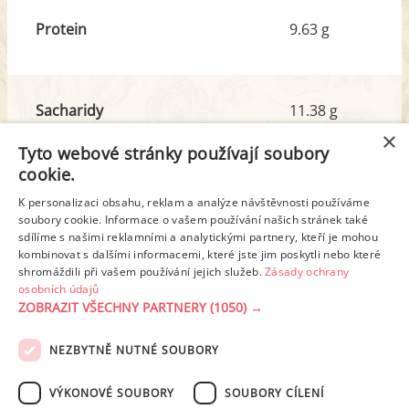
Protein
9.63 g
Sacharidy
11.38 g
z toho cukr
5.68 g
×
Tyto webové stránky používají soubory
cookie.
Tuk
22.73 g
K personalizaci obsahu, reklam a analýze návštěvnosti používáme
soubory cookie. Informace o vašem používání našich stránek také
z toho nas. mastné kyseliny
7.57 g
sdílíme s našimi reklamními a analytickými partnery, kteří je mohou
kombinovat s dalšími informacemi, které jste jim poskytli nebo které
shromáždili při vašem používání jejich služeb.
Zásady ochrany
Detailní rozpis
osobních údajů
ZOBRAZIT VŠECHNY PARTNERY
(1050) →
REKLAMA
NEZBYTNĚ NUTNÉ SOUBORY
PODMÍNKY UŽITÍ
ZÁSADY OCHRANY OSOBNÍCH ÚDAJŮ
KONTAKT
VÝKONOVÉ SOUBORY
SOUBORY CÍLENÍ
NASTAVENÍ COOKIES