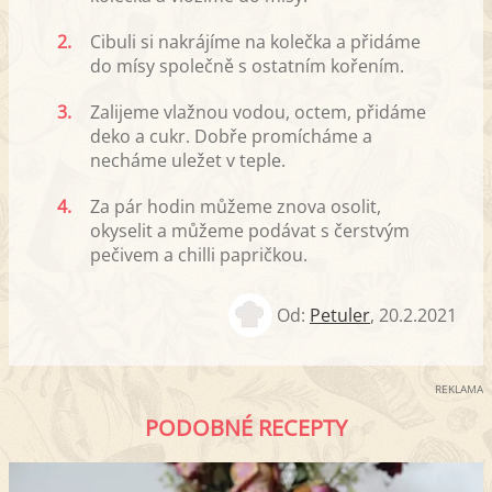
2.
Cibuli si nakrájíme na kolečka a přidáme
do mísy společně s ostatním kořením.
3.
Zalijeme vlažnou vodou, octem, přidáme
deko a cukr. Dobře promícháme a
necháme uležet v teple.
4.
Za pár hodin můžeme znova osolit,
okyselit a můžeme podávat s čerstvým
pečivem a chilli papričkou.
Od:
Petuler
,
20.2.2021
REKLAMA
PODOBNÉ RECEPTY