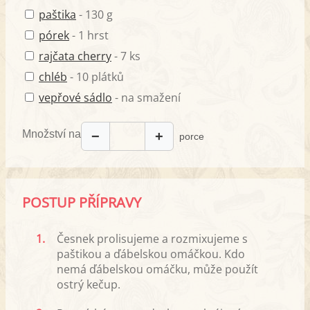
paštika
- 130 g
pórek
- 1 hrst
rajčata cherry
- 7 ks
chléb
- 10 plátků
vepřové sádlo
- na smažení
Množství na
−
+
porce
POSTUP PŘÍPRAVY
1.
Česnek prolisujeme a rozmixujeme s
paštikou a ďábelskou omáčkou. Kdo
nemá ďábelskou omáčku, může použít
ostrý kečup.