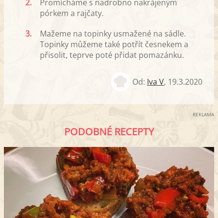
2.
Promícháme s nadrobno nakrájeným
pórkem a rajčaty.
3.
Mažeme na topinky usmažené na sádle.
Topinky můžeme také potřít česnekem a
přisolit, teprve poté přidat pomazánku.
Od:
Iva V
,
19.3.2020
REKLAMA
PODOBNÉ RECEPTY