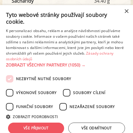
Sacharidy
34.40 g
z toho cukr
5.96 g
×
Tyto webové stránky používají soubory
cookie.
Tuk
13.62 g
K personalizaci obsahu, reklam a analýze návštěvnosti používáme
z toho nas. mastné kyseliny
4.11 g
soubory cookie. Informace o vašem používání našich stránek také
sdílíme s našimi reklamními a analytickými partnery, kteří je mohou
kombinovat s dalšími informacemi, které jste jim poskytli nebo které
shromáždili při vašem používání jejich služeb.
Zásady ochrany
Detailní rozpis
osobních údajů
ZOBRAZIT VŠECHNY PARTNERY
(1050) →
REKLAMA
NEZBYTNĚ NUTNÉ SOUBORY
PODMÍNKY UŽITÍ
ZÁSADY OCHRANY OSOBNÍCH ÚDAJŮ
KONTAKT
VÝKONOVÉ SOUBORY
SOUBORY CÍLENÍ
NASTAVENÍ COOKIES
FUNKČNÍ SOUBORY
NEZAŘAZENÉ SOUBORY
© 2003-2026 ekucharka.cz
, ISSN 2694-6866, jakékoli veřejné šíření obsahu
ZOBRAZIT PODROBNOSTI
tohoto serveru je bez písemného souhlasu provozovatele zakázáno.
Design: Eva Roverová
VŠE PŘIJMOUT
VŠE ODMÍTNOUT