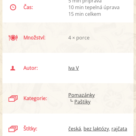
5 min příprava
Čas:
10 min tepelná úprava
15 min celkem
Množství:
4 × porce
Autor:
Iva V
Pomazánky
Kategorie:
Paštiky
Štítky:
česká
bez laktózy
rajčata