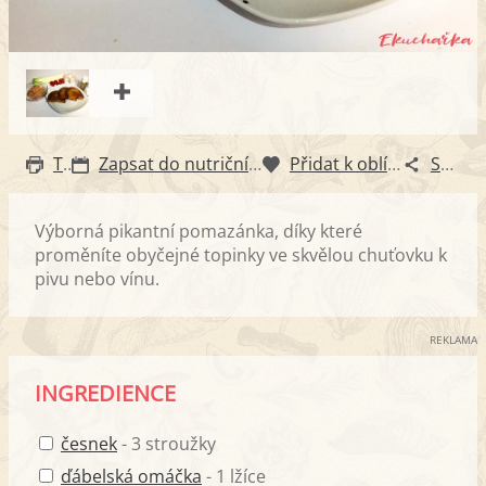
Tisk
Zapsat do nutričního diáře
Přidat k oblíbeným
Sdílet
Výborná pikantní pomazánka, díky které
proměníte obyčejné topinky ve skvělou chuťovku k
pivu nebo vínu.
REKLAMA
INGREDIENCE
česnek
- 3 stroužky
ďábelská omáčka
- 1 lžíce