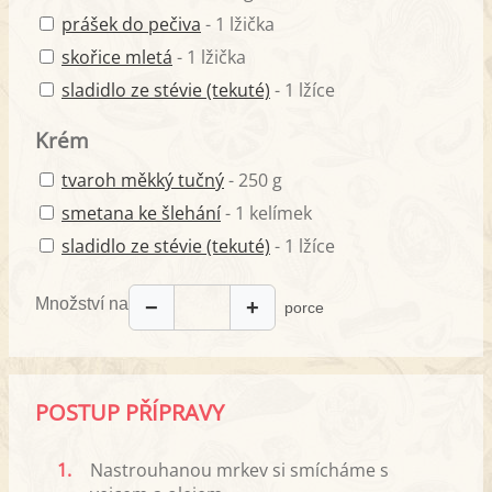
prášek do pečiva
- 1 lžička
skořice mletá
- 1 lžička
sladidlo ze stévie (tekuté)
- 1 lžíce
Krém
tvaroh měkký tučný
- 250 g
smetana ke šlehání
- 1 kelímek
sladidlo ze stévie (tekuté)
- 1 lžíce
Množství na
−
+
porce
POSTUP PŘÍPRAVY
1.
Nastrouhanou mrkev si smícháme s