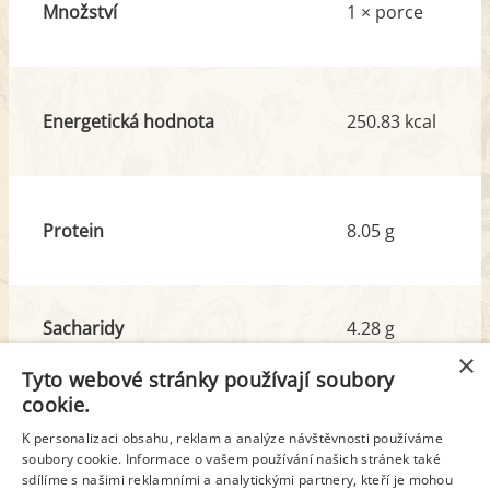
Množství
1 × porce
Energetická hodnota
250.83 kcal
Protein
8.05 g
Sacharidy
4.28 g
z toho cukr
2.96 g
×
Tyto webové stránky používají soubory
cookie.
Tuk
22.43 g
K personalizaci obsahu, reklam a analýze návštěvnosti používáme
z toho nas. mastné kyseliny
11.12 g
soubory cookie. Informace o vašem používání našich stránek také
sdílíme s našimi reklamními a analytickými partnery, kteří je mohou