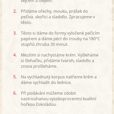
vejcem a olejem.
2.
Přidáme ořechy, mouku, prášek do
pečiva, skořici a sladidlo. Zpracujeme v
těsto.
3.
Těsto si dáme do formy vyložené pečícím
papírem a dáme péct do trouby na 180°C
stupňů zhruba 30 minut.
4.
Mezitím si nachystáme krém. Vyšleháme
si šlehačku, přidáme tvaroh, sladidlo a
znova prošleháme.
5.
Na vychladnutý korpus natřeme krém a
dáme vychladit do lednice.
6.
Při podávání můžeme zdobit
nastrouhanou vysokoprocentní kvalitní
hořkou čokoládou.