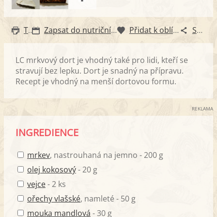
Tisk
Zapsat do nutričního diáře
Přidat k oblíbeným
Sdílet
LC mrkvový dort je vhodný také pro lidi, kteří se
stravují bez lepku. Dort je snadný na přípravu.
Recept je vhodný na menší dortovou formu.
REKLAMA
INGREDIENCE
mrkev
, nastrouhaná na jemno - 200 g
olej kokosový
- 20 g
vejce
- 2 ks
ořechy vlašské
, namleté - 50 g
mouka mandlová
- 30 g