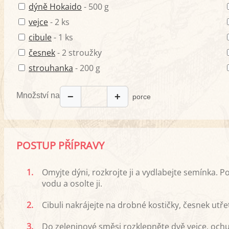
dýně Hokaido
- 500 g
vejce
- 2 ks
cibule
- 1 ks
česnek
- 2 stroužky
strouhanka
- 200 g
Množství na
−
+
porce
POSTUP PŘÍPRAVY
1.
Omyjte dýni, rozkrojte ji a vydlabejte semínka. 
vodu a osolte ji.
2.
Cibuli nakrájejte na drobné kostičky, česnek utř
3.
Do zeleninové směsi rozklepněte dvě vejce, och