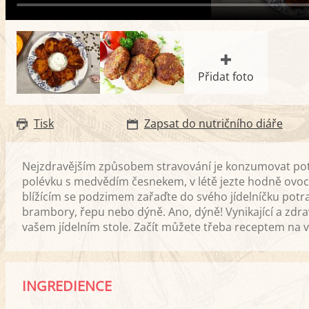
Přidat foto
Tisk
Zapsat do nutričního diáře
Nejzdravějším způsobem stravování je konzumovat potra
polévku s medvědím česnekem, v létě jezte hodně ovoce
blížícím se podzimem zařaďte do svého jídelníčku potravi
brambory, řepu nebo dýně. Ano, dýně! Vynikající a zdrav
vašem jídelním stole. Začít můžete třeba receptem na v
INGREDIENCE