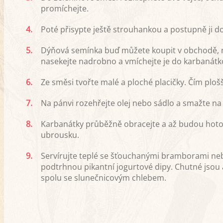
promíchejte.
4.
Poté přisypte ještě strouhankou a postupně ji d
5.
Dýňová semínka buď můžete koupit v obchodě, n
nasekejte nadrobno a vmíchejte je do karbanátk
6.
Ze směsi tvořte malé a ploché placičky. Čím plo
7.
Na pánvi rozehřejte olej nebo sádlo a smažte n
8.
Karbanátky průběžně obracejte a až budou hotové
ubrousku.
9.
Servírujte teplé se šťouchanými bramborami neb
podtrhnou pikantní jogurtové dipy. Chutné jsou al
spolu se slunečnicovým chlebem.