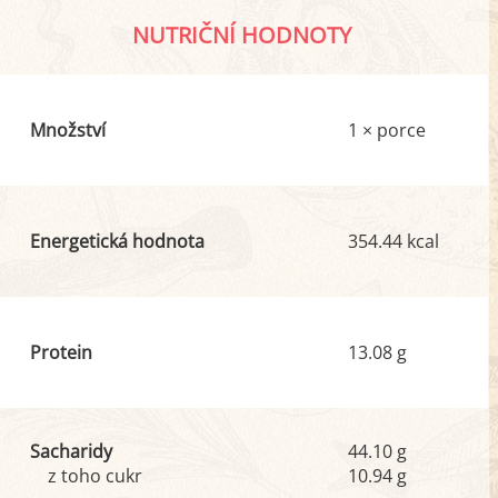
NUTRIČNÍ HODNOTY
Množství
1 × porce
Energetická hodnota
354.44 kcal
Protein
13.08 g
Sacharidy
44.10 g
z toho cukr
10.94 g