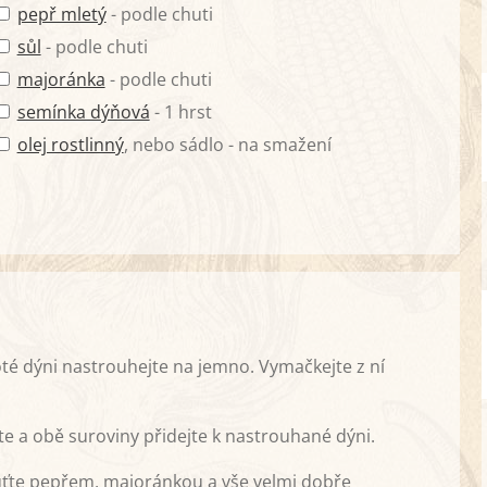
pepř mletý
- podle chuti
sůl
- podle chuti
majoránka
- podle chuti
semínka dýňová
- 1 hrst
olej rostlinný
, nebo sádlo - na smažení
Poté dýni nastrouhejte na jemno. Vymačkejte z ní
ete a obě suroviny přidejte k nastrouhané dýni.
uťte pepřem, majoránkou a vše velmi dobře