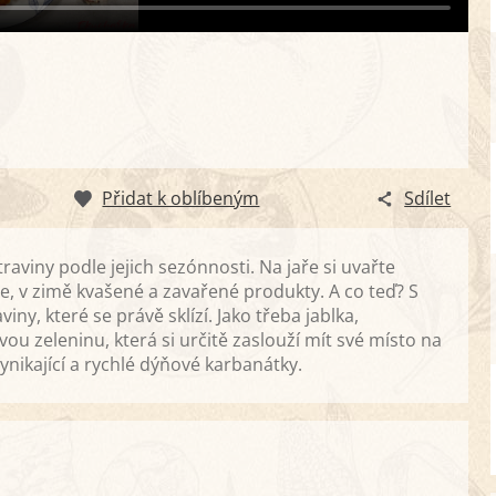
Přidat k oblíbeným
Sdílet
viny podle jejich sezónnosti. Na jaře si uvařte
, v zimě kvašené a zavařené produkty. A co teď? S
ny, které se právě sklízí. Jako třeba jablka,
ou zeleninu, která si určitě zaslouží mít své místo na
ynikající a rychlé dýňové karbanátky.