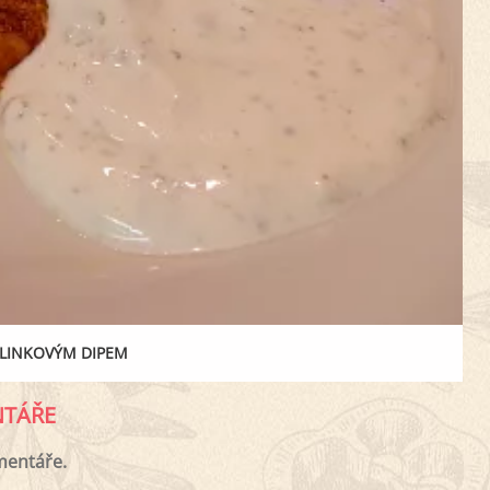
YLINKOVÝM DIPEM
TÁŘE
mentáře.