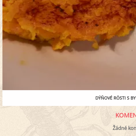
DÝŇOVÉ RÖSTI S B
KOMEN
Žádné ko