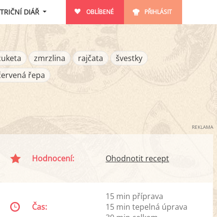
TRIČNÍ DIÁŘ
OBLÍBENÉ
PŘIHLÁSIT
cuketa
zmrzlina
rajčata
švestky
červená řepa
REKLAMA
Hodnocení:
Ohodnotit recept
15 min příprava
Čas:
15 min tepelná úprava