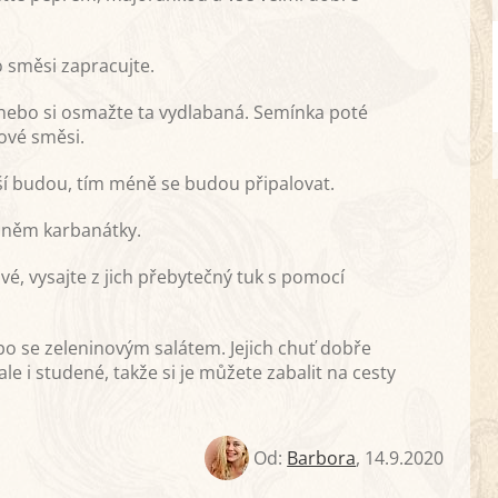
o směsi zapracujte.
ebo si osmažte ta vydlabaná. Semínka poté
ové směsi.
šší budou, tím méně se budou připalovat.
a něm karbanátky.
, vysajte z jich přebytečný tuk s pomocí
o se zeleninovým salátem. Jejich chuť dobře
e i studené, takže si je můžete zabalit na cesty
Od:
Barbora
,
14.9.2020