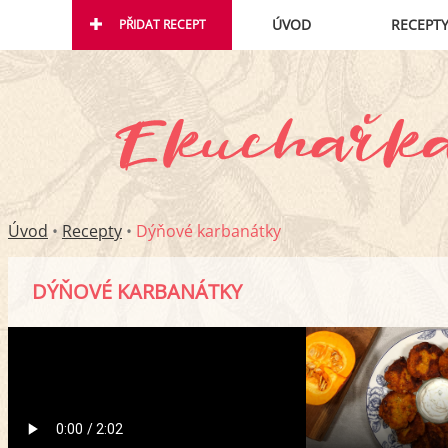
ÚVOD
RECEPT
PŘIDAT RECEPT
Úvod
•
Recepty
•
Dýňové karbanátky
DÝŇOVÉ KARBANÁTKY