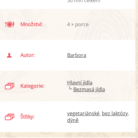
30 min celkem
Množství:
4 × porce
Autor:
Barbora
Hlavní jídla
Kategorie:
Bezmasá jídla
vegetariánské
bez laktózy
Štítky:
dýně