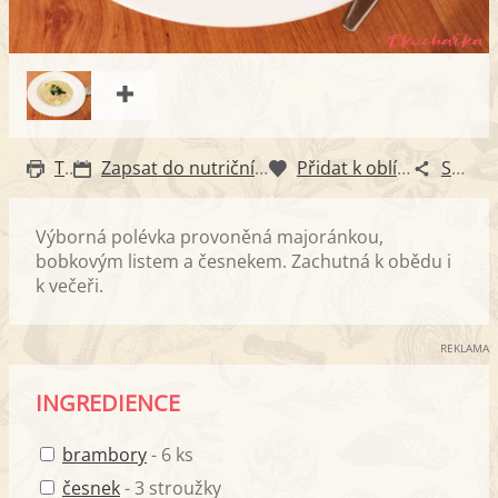
Tisk
Zapsat do nutričního diáře
Přidat k oblíbeným
Sdílet
Výborná polévka provoněná majoránkou,
bobkovým listem a česnekem. Zachutná k obědu i
k večeři.
REKLAMA
INGREDIENCE
brambory
- 6 ks
česnek
- 3 stroužky