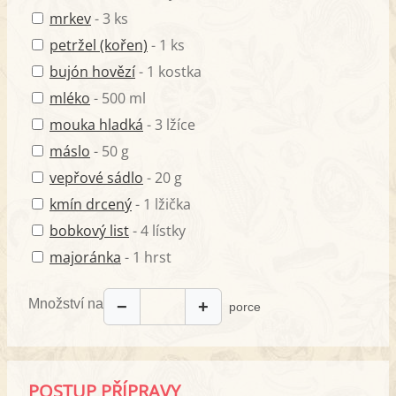
mrkev
- 3 ks
petržel (kořen)
- 1 ks
bujón hovězí
- 1 kostka
mléko
- 500 ml
mouka hladká
- 3 lžíce
máslo
- 50 g
vepřové sádlo
- 20 g
kmín drcený
- 1 lžička
bobkový list
- 4 lístky
majoránka
- 1 hrst
Množství na
−
+
porce
POSTUP PŘÍPRAVY