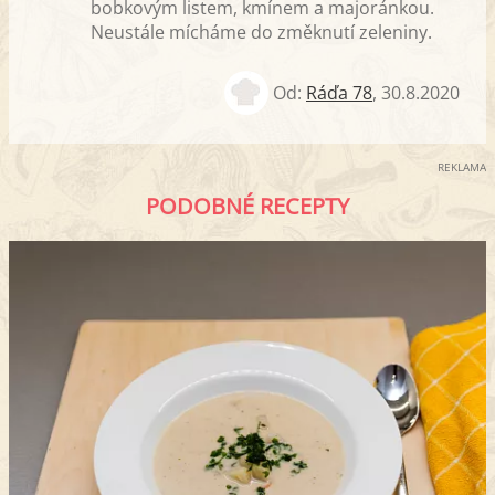
bobkovým listem, kmínem a majoránkou.
Neustále mícháme do změknutí zeleniny.
Od:
Ráďa 78
,
30.8.2020
REKLAMA
PODOBNÉ RECEPTY