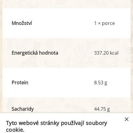
Množství
1 × porce
Energetická hodnota
337.20 kcal
Protein
8.53 g
Sacharidy
44.75 g
z toho cukr
8.51 g
×
Tyto webové stránky používají soubory
cookie.