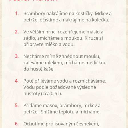
1.
Brambory nakrájíme na kostičky. Mrkev a
petržel očistíme a nakrájíme na kolečka.
2.
Ve větším hrnci rozehřejeme máslo a
sádlo, smícháme s moukou. K ruce si
připravte mléko a vodu.
3.
Necháme mírně zhnědnout mouku,
zaléváme mlékem, mícháme metličkou
do husté kaše.
4.
Poté přiléváme vodu a rozmícháváme.
Vodu podle požadované výsledné
hustoty (cca 0,5 l).
5.
Přidáme masox, brambory, mrkev a
petržel. Snížíme teplotu a mícháme.
6.
Ochutíme prolisovaným česnekem,