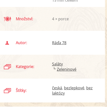
15 min celkem
Množství:
4 × porce
Autor:
Ráďa 78
Saláty
Kategorie:
Zeleninové
česká
bezlepkové
bez
Štítky:
laktózy