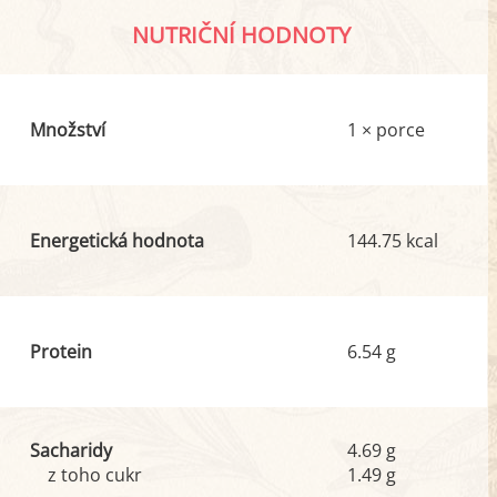
NUTRIČNÍ HODNOTY
Množství
1 × porce
Energetická hodnota
144.75 kcal
Protein
6.54 g
Sacharidy
4.69 g
z toho cukr
1.49 g