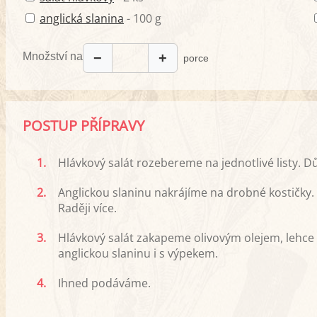
anglická slanina
- 100 g
Množství na
−
+
porce
POSTUP PŘÍPRAVY
1.
Hlávkový salát rozebereme na jednotlivé listy. 
2.
Anglickou slaninu nakrájíme na drobné kostičky
Raději více.
3.
Hlávkový salát zakapeme olivovým olejem, lehc
anglickou slaninu i s výpekem.
4.
Ihned podáváme.