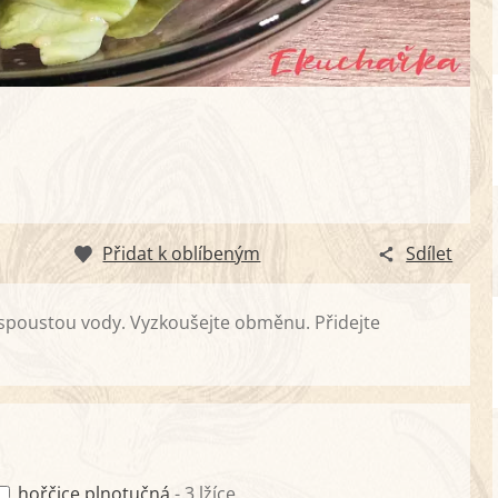
Přidat k oblíbeným
Sdílet
spoustou vody. Vyzkoušejte obměnu. Přidejte
hořčice plnotučná
- 3 lžíce