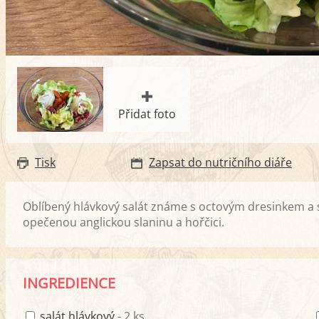
Přidat foto
Tisk
Zapsat do nutričního diáře
Oblíbený hlávkový salát známe s octovým dresinkem a 
opečenou anglickou slaninu a hořčici.
INGREDIENCE
salát hlávkový
- 2 ks