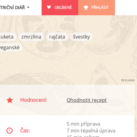
TRIČNÍ DIÁŘ
OBLÍBENÉ
PŘIHLÁSIT
cuketa
zmrzlina
rajčata
švestky
veganské
REKLAMA
Hodnocení:
Ohodnotit recept
5 min příprava
Čas:
7 min tepelná úprava