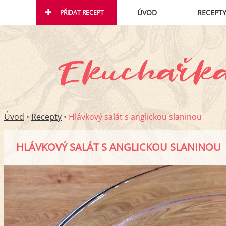
ÚVOD
RECEPT
PŘIDAT RECEPT
Úvod
•
Recepty
•
Hlávkový salát s anglickou slaninou
HLÁVKOVÝ SALÁT S ANGLICKOU SLANINOU