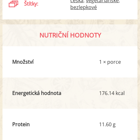
česká
vegetariánské
Štítky:
bezlepkové
NUTRIČNÍ HODNOTY
Množství
1 × porce
Energetická hodnota
176.14 kcal
Protein
11.60 g