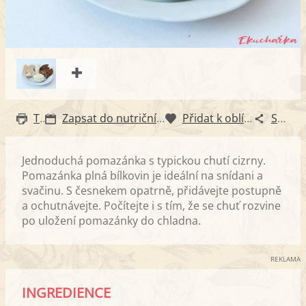
Tisk
Zapsat do nutričního diáře
Přidat k oblíbeným
Sdílet
Jednoduchá pomazánka s typickou chutí cizrny.
Pomazánka plná bílkovin je ideální na snídani a
svačinu. S česnekem opatrně, přidávejte postupně
a ochutnávejte. Počítejte i s tím, že se chuť rozvine
po uložení pomazánky do chladna.
REKLAMA
INGREDIENCE