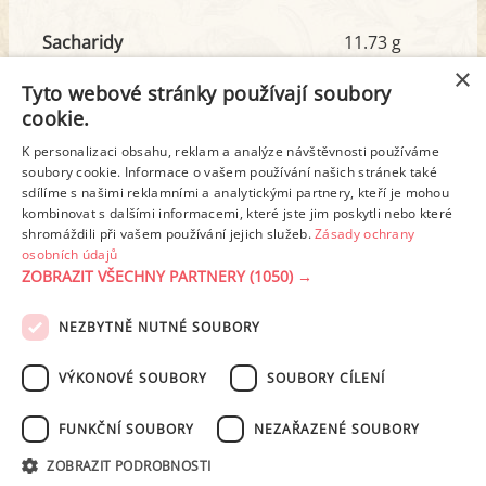
Sacharidy
11.73 g
z toho cukr
3.71 g
×
Tyto webové stránky používají soubory
cookie.
Tuk
8.44 g
K personalizaci obsahu, reklam a analýze návštěvnosti používáme
z toho nas. mastné kyseliny
4.86 g
soubory cookie. Informace o vašem používání našich stránek také
sdílíme s našimi reklamními a analytickými partnery, kteří je mohou
kombinovat s dalšími informacemi, které jste jim poskytli nebo které
shromáždili při vašem používání jejich služeb.
Zásady ochrany
Detailní rozpis
osobních údajů
ZOBRAZIT VŠECHNY PARTNERY
(1050) →
REKLAMA
NEZBYTNĚ NUTNÉ SOUBORY
PODMÍNKY UŽITÍ
ZÁSADY OCHRANY OSOBNÍCH ÚDAJŮ
KONTAKT
VÝKONOVÉ SOUBORY
SOUBORY CÍLENÍ
NASTAVENÍ COOKIES
FUNKČNÍ SOUBORY
NEZAŘAZENÉ SOUBORY
© 2003-2026 ekucharka.cz
, ISSN 2694-6866, jakékoli veřejné šíření obsahu
ZOBRAZIT PODROBNOSTI
tohoto serveru je bez písemného souhlasu provozovatele zakázáno.