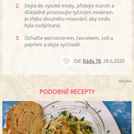
2.
Dejte do vysoké misky, přidejte tvaroh a
důkladně promixujte tyčovým mixérem.
Je třeba dlouhého mixování, aby směs
byla nadýchaná.
3.
Ochuťte worcesterem, česnekem, solí a
pepřem a dejte vychladit.
Od:
Ráďa 78
,
28.6.2020
REKLAMA
PODOBNÉ RECEPTY