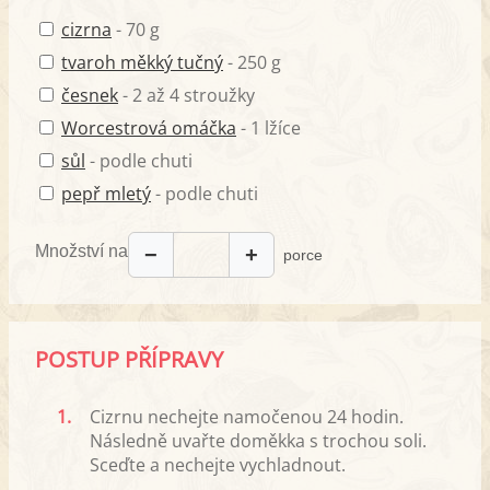
cizrna
- 70 g
tvaroh měkký tučný
- 250 g
česnek
- 2 až 4 stroužky
Worcestrová omáčka
- 1 lžíce
sůl
- podle chuti
pepř mletý
- podle chuti
Množství na
−
+
porce
POSTUP PŘÍPRAVY
1.
Cizrnu nechejte namočenou 24 hodin.
Následně uvařte doměkka s trochou soli.
Sceďte a nechejte vychladnout.