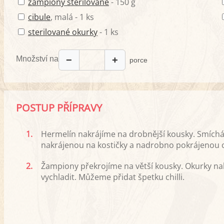
žampiony sterilované
- 150 g
cibule
, malá - 1 ks
sterilované okurky
- 1 ks
Množství na
−
+
porce
POSTUP PŘÍPRAVY
1.
Hermelín nakrájíme na drobnější kousky. Smích
nakrájenou na kostičky a nadrobno pokrájenou c
2.
Žampiony překrojíme na větší kousky. Okurky na
vychladit. Můžeme přidat špetku chilli.