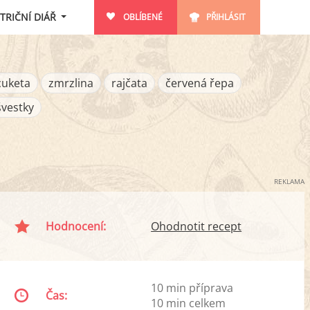
TRIČNÍ DIÁŘ
OBLÍBENÉ
PŘIHLÁSIT
cuketa
zmrzlina
rajčata
červená řepa
švestky
REKLAMA
Hodnocení:
Ohodnotit recept
10 min příprava
Čas:
10 min celkem