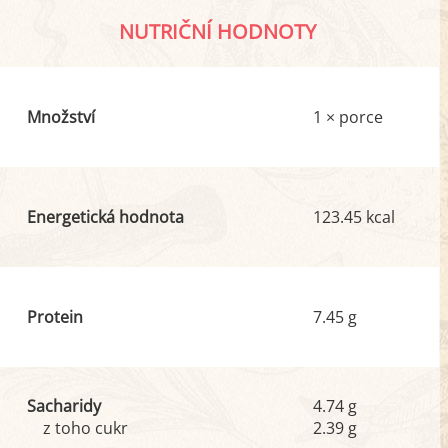
NUTRIČNÍ HODNOTY
Množství
1 × porce
Energetická hodnota
123.45 kcal
Protein
7.45 g
Sacharidy
4.74 g
z toho cukr
2.39 g