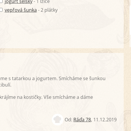
jogurt selský
- 1 lžíce
vepřová šunka
- 2 plátky
áme s tatarkou a jogurtem. Smícháme se šunkou
ibulí.
krájíme na kostičky. Vše smícháme a dáme
Od:
Ráďa 78
,
11.12.2019