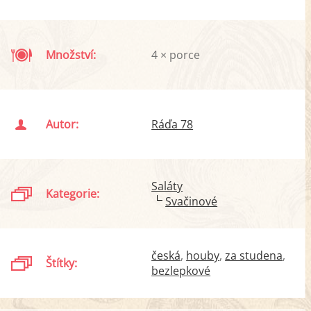
Množství:
4 × porce
Autor:
Ráďa 78
Saláty
Kategorie:
Svačinové
česká
houby
za studena
Štítky:
bezlepkové