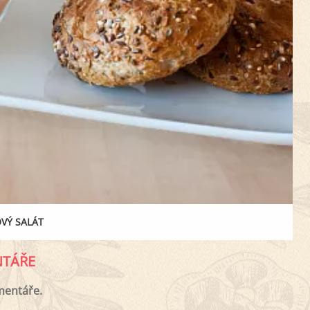
VÝ SALÁT
TÁŘE
mentáře.