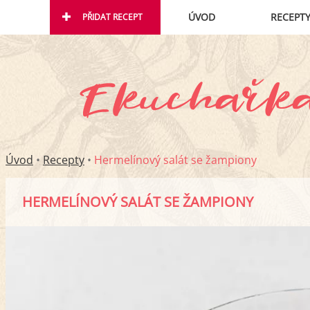
ÚVOD
RECEPT
PŘIDAT RECEPT
Úvod
•
Recepty
•
Hermelínový salát se žampiony
HERMELÍNOVÝ SALÁT SE ŽAMPIONY