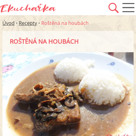
Úvod
•
Recepty
•
Roštěná na houbách
ROŠTĚNÁ NA HOUBÁCH