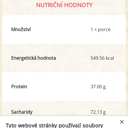
NUTRIČNÍ HODNOTY
Množství
1 × porce
Energetická hodnota
549.56 kcal
Protein
37.00 g
Sacharidy
72.13 g
z toho cukr
4.87 g
×
Tyto webové stránky používají soubory