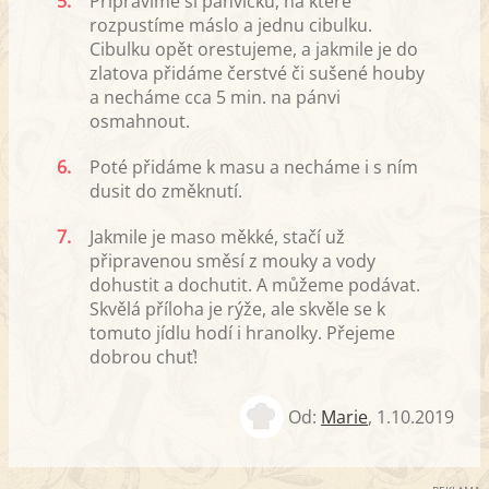
5.
Připravíme si pánvičku, na které
rozpustíme máslo a jednu cibulku.
Cibulku opět orestujeme, a jakmile je do
zlatova přidáme čerstvé či sušené houby
a necháme cca 5 min. na pánvi
osmahnout.
6.
Poté přidáme k masu a necháme i s ním
dusit do změknutí.
7.
Jakmile je maso měkké, stačí už
připravenou směsí z mouky a vody
dohustit a dochutit. A můžeme podávat.
Skvělá příloha je rýže, ale skvěle se k
tomuto jídlu hodí i hranolky. Přejeme
dobrou chuť!
Od:
Marie
,
1.10.2019