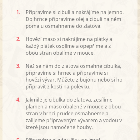
1.
Připravíme si cibuli a nakrájíme na jemno.
Do hrnce připravíme olej a cibuli na něm
pomalu osmahneme do zlatova.
2.
Hovězí maso si nakrájíme na plátky a
každý plátek osolíme a opepříme a z
obou stran obalíme v mouce.
3.
Než se nám do zlatova osmahne cibulka,
připravíme si hrnec a připravíme si
hovězí vývar. Můžete z bujónu nebo si ho
připravit z kostí na polévku.
4.
Jakmile je cibulka do zlatova, zesílíme
plamen a maso obalené v mouce z obou
stran v hrnci prudce osmahneme a
zalijeme připraveným vývarem a vodou v
které jsou namočené houby.