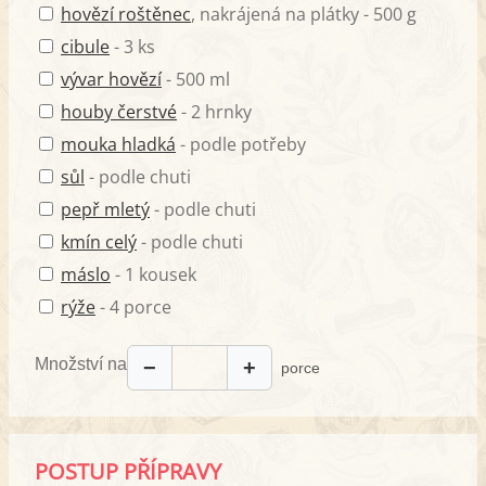
hovězí roštěnec
, nakrájená na plátky - 500 g
cibule
- 3 ks
vývar hovězí
- 500 ml
houby čerstvé
- 2 hrnky
mouka hladká
- podle potřeby
sůl
- podle chuti
pepř mletý
- podle chuti
kmín celý
- podle chuti
máslo
- 1 kousek
rýže
- 4 porce
Množství na
−
+
porce
POSTUP PŘÍPRAVY