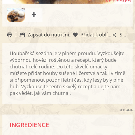
Tisk
Zapsat do nutričního diáře
Přidat k oblíbeným
Sdílet
Houbařská sezóna je v plném proudu. Vyzkoušejte
výbornou hovězí roštěnou a recept, který bude
chutnat celé rodině. Do této skvělé omáčky
můžete přidat houby sušené i čerstvé a tak i v zimě
si připomenout pozdní letní čas, kdy lesy byly plné
hub. Vyzkoušejte tento skvělý recept a dejte nám
pak vědět, jak vám chutnal.
REKLAMA
INGREDIENCE