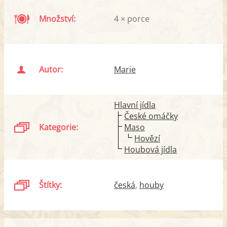
Množství:
4 × porce
Autor:
Marie
Hlavní jídla
České omáčky
Kategorie:
Maso
Hovězí
Houbová jídla
Štítky:
česká
houby