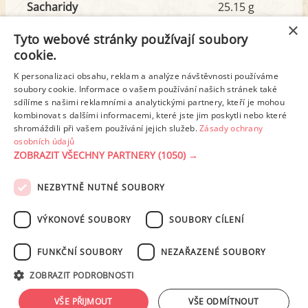
Sacharidy
25.15 g
z toho cukr
7.74 g
×
Tyto webové stránky používají soubory
cookie.
Tuk
8.35 g
K personalizaci obsahu, reklam a analýze návštěvnosti používáme
z toho nas. mastné kyseliny
1.36 g
soubory cookie. Informace o vašem používání našich stránek také
sdílíme s našimi reklamními a analytickými partnery, kteří je mohou
kombinovat s dalšími informacemi, které jste jim poskytli nebo které
shromáždili při vašem používání jejich služeb.
Zásady ochrany
Detailní rozpis
osobních údajů
ZOBRAZIT VŠECHNY PARTNERY
(1050) →
REKLAMA
NEZBYTNĚ NUTNÉ SOUBORY
PODMÍNKY UŽITÍ
ZÁSADY OCHRANY OSOBNÍCH ÚDAJŮ
KONTAKT
VÝKONOVÉ SOUBORY
SOUBORY CÍLENÍ
NASTAVENÍ COOKIES
FUNKČNÍ SOUBORY
NEZAŘAZENÉ SOUBORY
© 2003-2026 ekucharka.cz
, ISSN 2694-6866, jakékoli veřejné šíření obsahu
ZOBRAZIT PODROBNOSTI
tohoto serveru je bez písemného souhlasu provozovatele zakázáno.
Design: Eva Roverová
VŠE PŘIJMOUT
VŠE ODMÍTNOUT