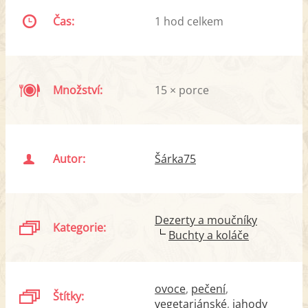
Čas:
1 hod celkem
Množství:
15 × porce
Autor:
Šárka75
Dezerty a moučníky
Kategorie:
Buchty a koláče
ovoce
pečení
Štítky:
vegetariánské
jahody