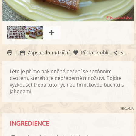
Tisk
Zapsat do nutričního diáře
Přidat k oblíbeným
Sdílet
Léto je přímo nakloněné pečení se sezónním
ovocem, kterého je nepřeberné množství. Pojďte
vyzkoušet třeba tuto rychlou hrníčkovou buchtu s
jahodami.
REKLAMA
INGREDIENCE