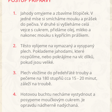
POSTUP PŘÍPRAVY
1.
Jahody omyjeme a zbavíme šťopiček. V
jedné míse si smícháme mouku a prášek
do pečiva. V druhé si vyšleháme celá
vejce s cukrem, přidáme olej, mléko a
nakonec mouku s kypřícím práškem.
2.
Těsto vylijeme na vymazaný a vysypaný
plech. Poklademe jahodami, které
rozpůlíme, nebo pokrájíme na víc dílků,
pokud jsou veliké.
3.
Plech vložíme do předehřáté trouby a
pečeme na 180 stupňů cca 15 - 20 minut,
záleží na troubě.
4.
Hotovou buchtu necháme vystydnout a
posypeme moučkovým cukrem. Je
opravdu nádherně nadýchaná.