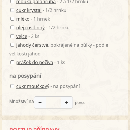
mouka polohrubá
- 2 a 1/2 hrnku
cukr krystal
- 1/2 hrnku
mléko
- 1 hrnek
olej rostlinný
- 1/2 hrnku
vejce
- 2 ks
jahody čerstvé
, pokrájené na půlky - podle
velikosti jahod
prášek do pečiva
- 1 ks
na posypání
cukr moučkový
- na posypání
Množství na
−
+
porce