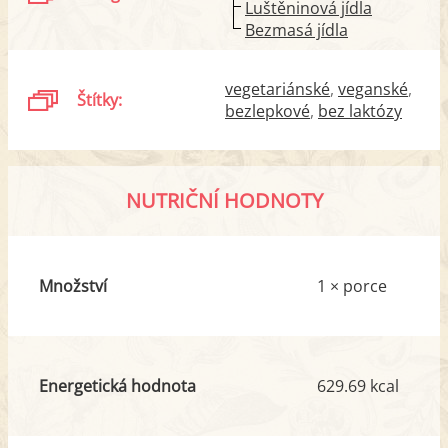
Luštěninová jídla
Bezmasá jídla
vegetariánské
veganské
Štítky:
bezlepkové
bez laktózy
NUTRIČNÍ HODNOTY
Množství
1 × porce
Energetická hodnota
629.69 kcal