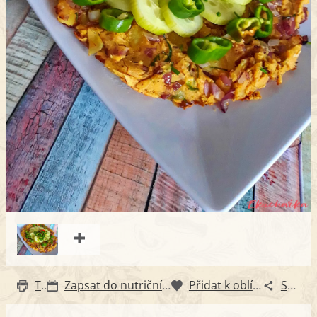
Tisk
Zapsat do nutričního diáře
Přidat k oblíbeným
Sdílet