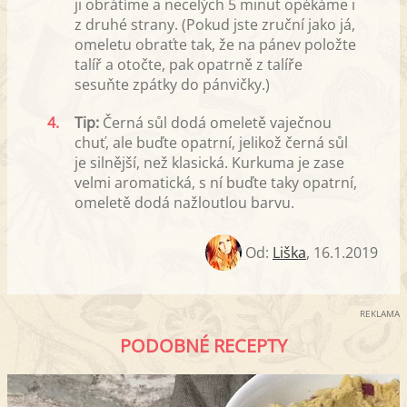
ji obrátíme a necelých 5 minut opékáme i
z druhé strany. (Pokud jste zruční jako já,
omeletu obraťte tak, že na pánev položte
talíř a otočte, pak opatrně z talíře
sesuňte zpátky do pánvičky.)
4.
Tip:
Černá sůl dodá omeletě vaječnou
chuť, ale buďte opatrní, jelikož černá sůl
je silnější, než klasická. Kurkuma je zase
velmi aromatická, s ní buďte taky opatrní,
omeletě dodá nažloutlou barvu.
Od:
Liška
,
16.1.2019
REKLAMA
PODOBNÉ RECEPTY