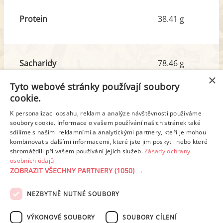
Protein
38.41 g
Sacharidy
78.46 g
z toho cukr
14.08 g
×
Tyto webové stránky používají soubory
cookie.
Tuk
9.96 g
K personalizaci obsahu, reklam a analýze návštěvnosti používáme
z toho nas. mastné kyseliny
0.92 g
soubory cookie. Informace o vašem používání našich stránek také
sdílíme s našimi reklamními a analytickými partnery, kteří je mohou
kombinovat s dalšími informacemi, které jste jim poskytli nebo které
shromáždili při vašem používání jejich služeb.
Zásady ochrany
Detailní rozpis
osobních údajů
ZOBRAZIT VŠECHNY PARTNERY
(1050) →
REKLAMA
NEZBYTNĚ NUTNÉ SOUBORY
PODMÍNKY UŽITÍ
ZÁSADY OCHRANY OSOBNÍCH ÚDAJŮ
KONTAKT
VÝKONOVÉ SOUBORY
SOUBORY CÍLENÍ