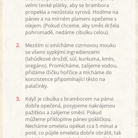
velmi tenké plátky, aby se brambora
propekla a nezůstala syrová. Hodíme na
pánev a na mírném plameni opečeme s
olejem. (Pokud chceme, aby směs držela
pohromadě, nedáme cibulku celou).
2.
Mezitím si smícháme cizrnovou mouku
se všemi sypkými ingrediencemi
(lahůdkové droždí, sůl, kurkuma, kmín,
oregáno). Promícháme, zalijeme vodou,
přidáme lžičku hořčice a mícháme do
konzistence připomínající těsto na
palačinky.
3.
Když je cibulka s bramborem na pánvi
dobře opečená, posypeme nakrájenou
pažitkou a zalijeme směsí. Pokud
můžeme přiklopíme pánev pokličkou.
Necháme omeletu opékat cca 5 minut a
poté, co půjde omeleta dobře obrátit, tak