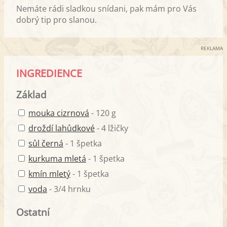
Nemáte rádi sladkou snídani, pak mám pro Vás
dobrý tip pro slanou.
REKLAMA
INGREDIENCE
Základ
mouka cizrnová
- 120 g
droždí lahůdkové
- 4 lžičky
sůl černá
- 1 špetka
kurkuma mletá
- 1 špetka
kmín mletý
- 1 špetka
voda
- 3/4 hrnku
Ostatní