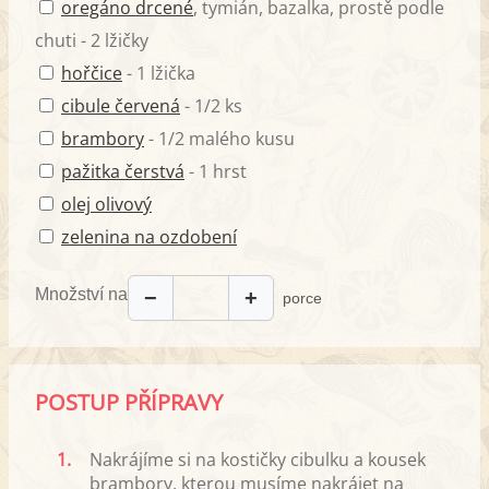
oregáno drcené
, tymián, bazalka, prostě podle
chuti - 2 lžičky
hořčice
- 1 lžička
cibule červená
- 1/2 ks
brambory
- 1/2 malého kusu
pažitka čerstvá
- 1 hrst
olej olivový
zelenina na ozdobení
Množství na
−
+
porce
POSTUP PŘÍPRAVY
1.
Nakrájíme si na kostičky cibulku a kousek
brambory, kterou musíme nakrájet na