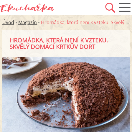
Úvod
•
Magazín
•
Hromádka, která není k vzteku. Skvělý domácí krtkův dort
HROMÁDKA, KTERÁ NENÍ K VZTEKU.
SKVĚLÝ DOMÁCÍ KRTKŮV DORT