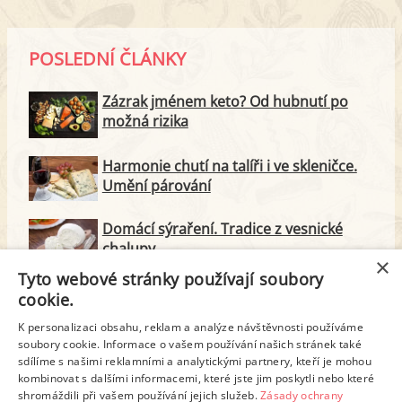
POSLEDNÍ ČLÁNKY
Zázrak jménem keto? Od hubnutí po
možná rizika
Harmonie chutí na talíři i ve skleničce.
Umění párování
Domácí sýraření. Tradice z vesnické
chalupy
×
Tyto webové stránky používají soubory
Majonéza jako královna teplé kuchyně
cookie.
K personalizaci obsahu, reklam a analýze návštěvnosti používáme
soubory cookie. Informace o vašem používání našich stránek také
Proteinové svačinky za zlomek ceny.
sdílíme s našimi reklamními a analytickými partnery, kteří je mohou
Vyrobte si je doma
kombinovat s dalšími informacemi, které jste jim poskytli nebo které
shromáždili při vašem používání jejich služeb.
Zásady ochrany