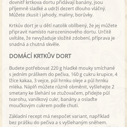
dovnitř krtkova dortu přidávají banány, jsou
příjemně sladké a udrží dezert dlouho vláčný.
Můžete zkusit i jahody, maliny, borůvky.
Krtkův dort je u dětí natolik oblíbený, že jej můžete
připravit namísto narozeninového dortu. Určitě
uvítáte, že nevyžaduje složité zdobení, příprava je
snadná a chutná skvěle.
DOMÁCÍ KRTKŮV DORT
Budete potřebovat 220 g hladké mouky smíchané
s jedním práškem do pečiva, 160 g cukru krupice, 4
lžíce kakaa, 3 vejce, půl hrnku oleje a půl hrnku
mléka. Náplň můžete různě obměnit, vyšlehejte 2
smetany ke šlehání se ztužovačem, přidejte půl
tvarohu, vanilkový cukr, banány a oslaďte
moučkovým cukrem podle chuti.
Základní recept má nespočet variant, například
bez prášku do pečiva a s vyšlehaným sněhem.