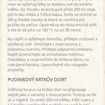
míse se vyšlehají bílky se špetkou soli do tuhého
sněhu. Do žloutku se postupně přidá 200 ml oleje,
půl hrnku mléka a 3 lžíce kakaa. Směs se smíchá se
340 g hladké mouky ve které se zamíchá půl
prášku do pečiva. Opatrně se do těsta vmíchá sníh
a vše se dá péct na 180 °C na asi 30 minut.
Na náplň si vyšlehejte šlehačku, přidejte ztužovač a
vanilkový cukr. Smíchejte s mascarpone a
polovinou tvarohu. Přidejte zakysanou smetanu.
Náplň promíchejte se strouhanou mléčnou
čokoládou a rozprostřete do krtkova dortu na
nakrájené banány. Samozřejmě vše zasypejte
drobečky.
PUDINKOVÝ KRTKŮV DORT
Sněhový korpus na krtkův dort se připravuje
stejně jako u varianty s mascarpone. Postup se liší
až u náplně. Ze směsi 300 ml mléka, 4 lžic cukru a
1,5 balíčku vanilkového pudinku se uvaří hustý