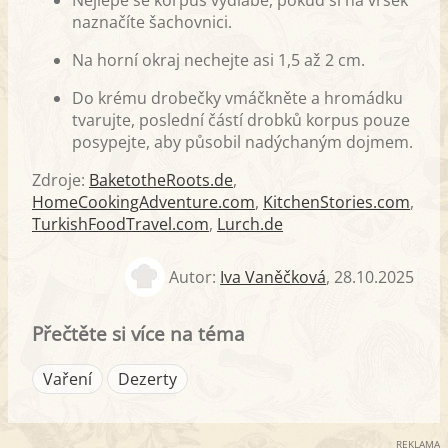
naznačíte šachovnici.
Na horní okraj nechejte asi 1,5 až 2 cm.
Do krému drobečky vmáčkněte a hromádku
tvarujte, poslední částí drobků korpus pouze
posypejte, aby působil nadýchaným dojmem.
Zdroje:
BaketotheRoots.de
,
HomeCookingAdventure.com
,
KitchenStories.com
,
TurkishFoodTravel.com
,
Lurch.de
Autor:
Iva Vaněčková
,
28.10.2025
Přečtěte si více na téma
Vaření
Dezerty
REKLAMA