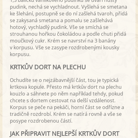
pudink, nechá se vychladnout. Vyšlehá se smetana
ke šlehání, postupně se do ní zašlehá tvaroh, přidá
se zakysaná smetana a pomalu se zašlehává
hotový, vychladlý pudink. Vše se smíchá se
strouhanou hořkou čokoládou a podle chuti přidá
moučkový cukr. Krém se navrství na 3 banány
v korpusu. Vše se zasype rozdrobenými kousky
korpusu.
KRTKŮV DORT NA PLECHU
Ochudíte se o nejzábavnější část, tou je typická
krtkova kopule. Přesto má krtkův dort na plechu
kouzlo a sáhnete po něm například tehdy, pokud
chcete s dortem cestovat na delší vzdálenost.
Korpus se peče na pekáči, horní část se odřízne a
tradičně rozdrobí. Krém se natírá rovně a vše se
posype rozdrobenou částí.
JAK PŘIPRAVIT NEJLEPŠÍ KRTKŮV DORT