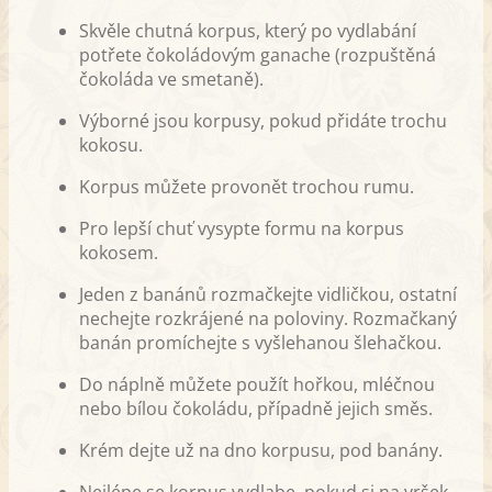
Skvěle chutná korpus, který po vydlabání
potřete čokoládovým ganache (rozpuštěná
čokoláda ve smetaně).
Výborné jsou korpusy, pokud přidáte trochu
kokosu.
Korpus můžete provonět trochou rumu.
Pro lepší chuť vysypte formu na korpus
kokosem.
Jeden z banánů rozmačkejte vidličkou, ostatní
nechejte rozkrájené na poloviny. Rozmačkaný
banán promíchejte s vyšlehanou šlehačkou.
Do náplně můžete použít hořkou, mléčnou
nebo bílou čokoládu, případně jejich směs.
Krém dejte už na dno korpusu, pod banány.
Nejlépe se korpus vydlabe, pokud si na vršek