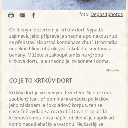
foto:
Depositphotos
Oblíbeným dezertem je krtkův dort. Vypadá
zajímavě, jeho příprava je snadná a po nakousnutí
se představí skvostná kombinace chutí. Hromádka
nepěkné hlíny totiž ukrývá čokoládu, smetanu a
banány. Můžete si zakoupit směs na výrobu
krtkova dortu, ale snadno jej zvládnete i doma.
REKLAMA
CO JE TO KRTKŮV DORT
Krtkův dort je vrstveným dezertem. Nahoře má
zaoblený tvar, připomíná hromádku po krtkovi.
Jeho základem je čokoládový korpus, ten se
částečně vydlabe a rozdrobí. Dovnitř se přidá
krémová smetanová náplň, oblíbená je například
kombinace šlehačky a tvarohu. Nejčastěji se