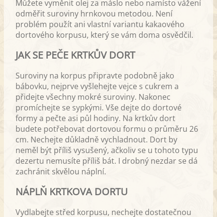
Můžete vyměnit olej za máslo nebo namísto vážení
odměřit suroviny hrnkovou metodou. Není
problém použít ani vlastní variantu kakaového
dortového korpusu, který se vám doma osvědčil.
JAK SE PEČE KRTKŮV DORT
Suroviny na korpus připravte podobně jako
bábovku, nejprve vyšlehejte vejce s cukrem a
přidejte všechny mokré suroviny. Nakonec
promíchejte se sypkými. Vše dejte do dortové
formy a pečte asi půl hodiny. Na krtkův dort
budete potřebovat dortovou formu o průměru 26
cm. Nechejte důkladně vychladnout. Dort by
neměl být příliš vysušený, ačkoliv se u tohoto typu
dezertu nemusíte příliš bát. I drobný nezdar se dá
zachránit skvělou náplní.
NÁPLŇ KRTKOVA DORTU
Vydlabejte střed korpusu, nechejte dostatečnou