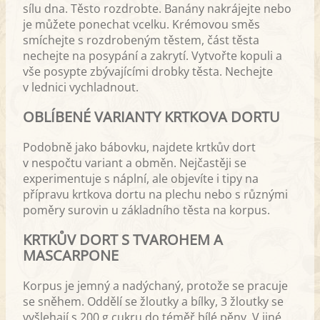
sílu dna. Těsto rozdrobte. Banány nakrájejte nebo
je můžete ponechat vcelku. Krémovou směs
smíchejte s rozdrobeným těstem, část těsta
nechejte na posypání a zakrytí. Vytvořte kopuli a
vše posypte zbývajícími drobky těsta. Nechejte
v lednici vychladnout.
OBLÍBENÉ VARIANTY KRTKOVA DORTU
Podobně jako bábovku, najdete krtkův dort
v nespočtu variant a obměn. Nejčastěji se
experimentuje s náplní, ale objevíte i tipy na
přípravu krtkova dortu na plechu nebo s různými
poměry surovin u základního těsta na korpus.
KRTKŮV DORT S TVAROHEM A
MASCARPONE
Korpus je jemný a nadýchaný, protože se pracuje
se sněhem. Oddělí se žloutky a bílky, 3 žloutky se
vyšlehají s 200 g cukru do téměř bílé pěny. V jiné