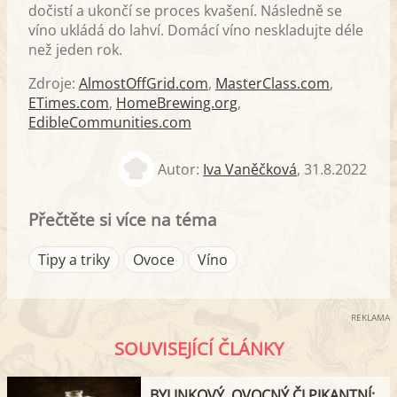
dočistí a ukončí se proces kvašení. Následně se
víno ukládá do lahví. Domácí víno neskladujte déle
než jeden rok.
Zdroje:
AlmostOffGrid.com
,
MasterClass.com
,
ETimes.com
,
HomeBrewing.org
,
EdibleCommunities.com
Autor:
Iva Vaněčková
,
31.8.2022
Přečtěte si více na téma
Tipy a triky
Ovoce
Víno
REKLAMA
SOUVISEJÍCÍ ČLÁNKY
BYLINKOVÝ, OVOCNÝ ČI PIKANTNÍ: