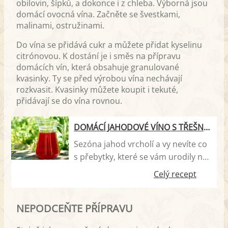
obilovin, šípků, a dokonce i z chleba. Výborná jsou
domácí ovocná vína. Začněte se švestkami,
malinami, ostružinami.
Do vína se přidává cukr a můžete přidat kyselinu
citrónovou. K dostání je i směs na přípravu
domácích vín, která obsahuje granulované
kvasinky. Ty se před výrobou vína nechávají
rozkvasit. Kvasinky můžete koupit i tekuté,
přidávají se do vína rovnou.
DOMÁCÍ JAHODOVÉ VÍNO S TŘEŠNĚMI
Sezóna jahod vrcholí a vy nevíte co
s přebytky, které se vám urodily na
zahrádce, nebo jste je nakoupili na
Celý recept
trhu. Což takhle zkusit si připravit
domácí jahodové víno? Je to velmi
NEPODCEŇTE PŘÍPRAVU
lahodný a osvěžující nápoj, který
chutná a voní jako samotná esence