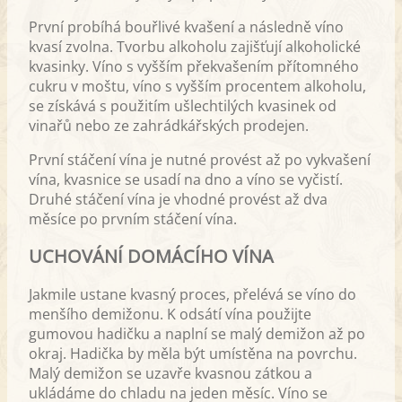
První probíhá bouřlivé kvašení a následně víno
kvasí zvolna. Tvorbu alkoholu zajišťují alkoholické
kvasinky. Víno s vyšším překvašením přítomného
cukru v moštu, víno s vyšším procentem alkoholu,
se získává s použitím ušlechtilých kvasinek od
vinařů nebo ze zahrádkářských prodejen.
První stáčení vína je nutné provést až po vykvašení
vína, kvasnice se usadí na dno a víno se vyčistí.
Druhé stáčení vína je vhodné provést až dva
měsíce po prvním stáčení vína.
UCHOVÁNÍ DOMÁCÍHO VÍNA
Jakmile ustane kvasný proces, přelévá se víno do
menšího demižonu. K odsátí vína použijte
gumovou hadičku a naplní se malý demižon až po
okraj. Hadička by měla být umístěna na povrchu.
Malý demižon se uzavře kvasnou zátkou a
ukládáme do chladu na jeden měsíc. Víno se