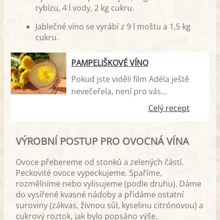
rybízu, 4 l vody, 2 kg cukru.
Jablečné víno se vyrábí z 9 l moštu a 1,5 kg
cukru.
PAMPELIŠKOVÉ VÍNO
Pokud jste viděli film Adéla ještě
nevečeřela, není pro vás
pampeliškové víno žádnou
Celý recept
novinkou. Tento lahodný nápoj se
vyrábí macerací květů a kvašením
VÝROBNÍ POSTUP PRO OVOCNÁ VÍNA
čerstvého droždí. Tak vezměte
košíky a vyrazte na louku posbírat
Ovoce přebereme od stonků a zelených částí.
ty krásné zlaté květy dřív, než
Peckovité ovoce vypeckujeme. Spaříme,
odkvetou. Na zdraví!
rozmělníme nebo vylisujeme (podle druhu). Dáme
do vysířené kvasné nádoby a přidáme ostatní
suroviny (zákvas, živnou sůl, kyselinu citrónovou) a
cukrový roztok, jak bylo popsáno výše.