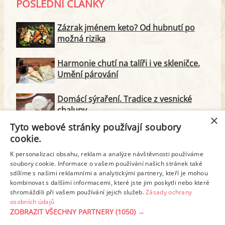
POSLEDNÍ ČLÁNKY
Zázrak jménem keto? Od hubnutí po
možná rizika
Harmonie chutí na talíři i ve skleničce.
Umění párování
Domácí sýraření. Tradice z vesnické
chalupy
×
Tyto webové stránky používají soubory
Majonéza jako královna teplé kuchyně
cookie.
K personalizaci obsahu, reklam a analýze návštěvnosti používáme
soubory cookie. Informace o vašem používání našich stránek také
Proteinové svačinky za zlomek ceny.
sdílíme s našimi reklamními a analytickými partnery, kteří je mohou
Vyrobte si je doma
kombinovat s dalšími informacemi, které jste jim poskytli nebo které
shromáždili při vašem používání jejich služeb.
Zásady ochrany
osobních údajů
ZOBRAZIT VŠECHNY PARTNERY
(1050) →
REKLAMA