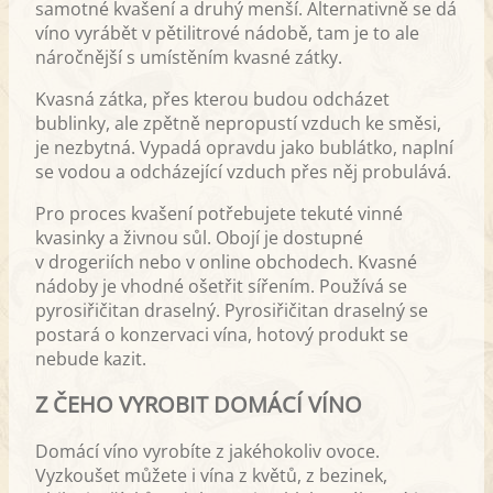
samotné kvašení a druhý menší. Alternativně se dá
víno vyrábět v pětilitrové nádobě, tam je to ale
náročnější s umístěním kvasné zátky.
Kvasná zátka, přes kterou budou odcházet
bublinky, ale zpětně nepropustí vzduch ke směsi,
je nezbytná. Vypadá opravdu jako bublátko, naplní
se vodou a odcházející vzduch přes něj probulává.
Pro proces kvašení potřebujete tekuté vinné
kvasinky a živnou sůl. Obojí je dostupné
v drogeriích nebo v online obchodech. Kvasné
nádoby je vhodné ošetřit sířením. Používá se
pyrosiřičitan draselný. Pyrosiřičitan draselný se
postará o konzervaci vína, hotový produkt se
nebude kazit.
Z ČEHO VYROBIT DOMÁCÍ VÍNO
Domácí víno vyrobíte z jakéhokoliv ovoce.
Vyzkoušet můžete i vína z květů, z bezinek,