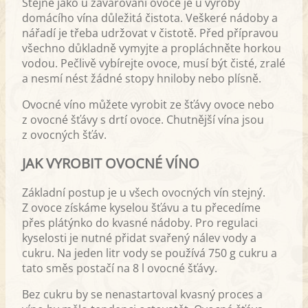
Stejně jako u zavařování ovoce je u výroby
léta. Jahody nakoupíte v sezóně na
domácího vína důležitá čistota. Veškeré nádoby a
trhu v dřevěných vaničkách nebo
nářadí je třeba udržovat v čistotě. Před přípravou
na váhu v sáčcích. Je dobré koupit si
všechno důkladně vymyjte a propláchněte horkou
raději vaničku, jelikož v sáčku se
vodou. Pečlivě vybírejte ovoce, musí být čisté, zralé
ovoce často rozbředne a zaneřádí
a nesmí nést žádné stopy hniloby nebo plísně.
vám tašku. Obzvláště když je velmi
Ovocné víno můžete vyrobit ze šťávy ovoce nebo
zralé. Pokud si nechcete kupovat
z ovocné šťávy s drtí ovoce. Chutnější vína jsou
velké množs…
z ovocných šťáv.
JAK VYROBIT OVOCNÉ VÍNO
Základní postup je u všech ovocných vín stejný.
Z ovoce získáme kyselou šťávu a tu přecedíme
přes plátýnko do kvasné nádoby. Pro regulaci
kyselosti je nutné přidat svařený nálev vody a
cukru. Na jeden litr vody se používá 750 g cukru a
tato směs postačí na 8 l ovocné šťávy.
Bez cukru by se nenastartoval kvasný proces a