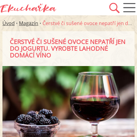
Úvod
•
Magazín
•
Čerstvé či sušené ovoce nepatří jen do jogurtu. Vyrobte lahodné domácí víno
ČERSTVÉ ČI SUŠENÉ OVOCE NEPATŘÍ JEN
DO JOGURTU. VYROBTE LAHODNÉ
DOMÁCÍ VÍNO