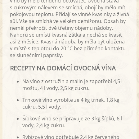
víno by mělo tendenci octovatět. Ovocná šťáva
s cukrovým nálevem se smíchá, obojí by mělo mít
pokojovou teplotu. Přidají se vinné kvasinky a živná
sůl. Vše se smíchá ve velkém demižonu. Obsah by
neměl překročit dvě třetiny objemu nádoby.
Nahoru se umístí kvasná zátka a nechá se kvasit
asi 2 měsíce. Kvasná nádoba by měla být uložena
v místě s teplotou do 20 °C bez přímého kontaktu
se slunečními paprsky.
RECEPTY NA DOMÁCÍ OVOCNÁ VÍNA
Na víno z ostružin a malin je zapotřebí 4,5 l
moštu, 4 l vody, 2,5 kg cukru.
Trnkové víno vyrobíte ze 4 kg trnek, 1,8 kg
cukru, 5,5 l vody.
Šípkové víno se připravuje ze 3 kg šípků, 6 l
vody, 2,4 kg cukru.
Rybízové víno potřebuje 2,4 kg červeného