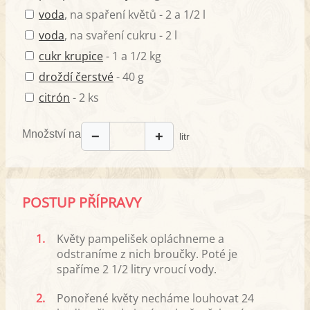
voda
, na spaření květů - 2 a 1/2 l
voda
, na svaření cukru - 2 l
cukr krupice
- 1 a 1/2 kg
droždí čerstvé
- 40 g
citrón
- 2 ks
Množství na
−
+
litr
POSTUP PŘÍPRAVY
1.
Květy pampelišek opláchneme a
odstraníme z nich broučky. Poté je
spaříme 2 1/2 litry vroucí vody.
2.
Ponořené květy necháme louhovat 24