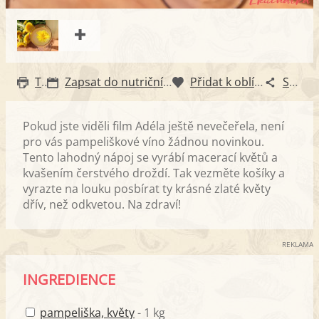
Tisk
Zapsat do nutričního diáře
Přidat k oblíbeným
Sdílet
Pokud jste viděli film Adéla ještě nevečeřela, není
pro vás pampeliškové víno žádnou novinkou.
Tento lahodný nápoj se vyrábí macerací květů a
kvašením čerstvého droždí. Tak vezměte košíky a
vyrazte na louku posbírat ty krásné zlaté květy
dřív, než odkvetou. Na zdraví!
REKLAMA
INGREDIENCE
pampeliška, květy
- 1 kg