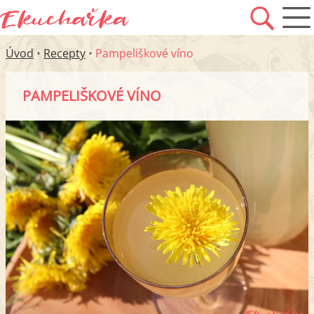
Úvod
•
Recepty
•
Pampeliškové víno
PAMPELIŠKOVÉ VÍNO