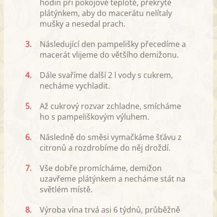
hodin při pokojové teplotě, překryté
plátýnkem, aby do macerátu nelítaly
mušky a nesedal prach.
3.
Následující den pampelišky přecedíme a
macerát vlijeme do většího demižonu.
4.
Dále svaříme další 2 l vody s cukrem,
necháme vychladit.
5.
Až cukrový rozvar zchladne, smícháme
ho s pampeliškovým výluhem.
6.
Následně do směsi vymačkáme šťávu z
citronů a rozdrobíme do něj droždí.
7.
Vše dobře promícháme, demižon
uzavřeme plátýnkem a necháme stát na
světlém místě.
8.
Výroba vína trvá asi 6 týdnů, průběžně