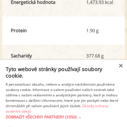
Energetická hodnota
1,473.93 kcal
Protein
1.90 g
Sacharidy
377.68 g
z toho cukr
375.31 g
×
Tyto webové stránky používají soubory
cookie.
Tuk
0.40 g
K personalizaci obsahu, reklam a analýze návštěvnosti používáme
z toho nas. mastné kyseliny
0.06 g
soubory cookie. Informace o vašem používání našich stránek také
sdílíme s našimi reklamními a analytickými partnery, kteří je mohou
kombinovat s dalšími informacemi, které jste jim poskytli nebo které
shromáždili při vašem používání jejich služeb.
Zásady ochrany
Detailní rozpis
osobních údajů
ZOBRAZIT VŠECHNY PARTNERY
(1050) →
REKLAMA