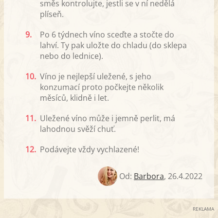
směs kontrolujte, jestli se v ní nedělá
plíseň.
9.
Po 6 týdnech víno sceďte a stočte do
lahví. Ty pak uložte do chladu (do sklepa
nebo do lednice).
10.
Víno je nejlepší uležené, s jeho
konzumací proto počkejte několik
měsíců, klidně i let.
11.
Uležené víno může i jemně perlit, má
lahodnou svěží chuť.
12.
Podávejte vždy vychlazené!
Od:
Barbora
,
26.4.2022
REKLAMA