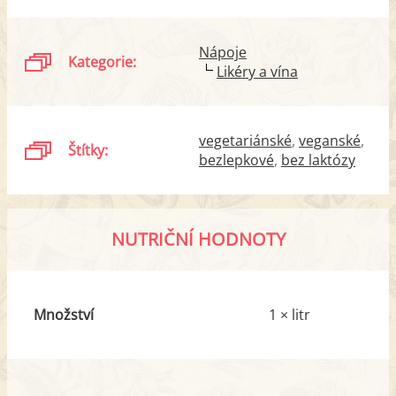
Nápoje
Kategorie:
Likéry a vína
vegetariánské
veganské
Štítky:
bezlepkové
bez laktózy
NUTRIČNÍ HODNOTY
Množství
1 × litr