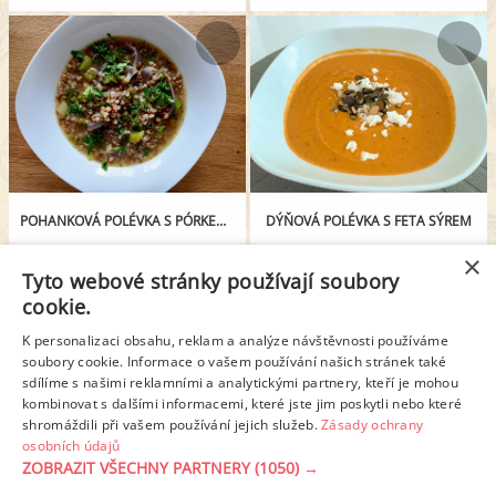
POHANKOVÁ POLÉVKA S PÓRKEM A ČERVENOU CIBULÍ
DÝŇOVÁ POLÉVKA S FETA SÝREM
×
Tyto webové stránky používají soubory
< Předchozí stránka
1
2
3
4
cookie.
K personalizaci obsahu, reklam a analýze návštěvnosti používáme
6
5
7
8
9
10
11
soubory cookie. Informace o vašem používání našich stránek také
sdílíme s našimi reklamními a analytickými partnery, kteří je mohou
kombinovat s dalšími informacemi, které jste jim poskytli nebo které
Další stránka >
shromáždili při vašem používání jejich služeb.
Zásady ochrany
osobních údajů
ZOBRAZIT VŠECHNY PARTNERY
(1050) →
REKLAMA