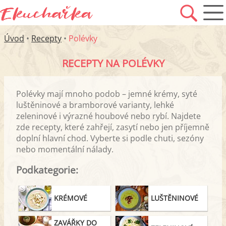
Úvod
•
Recepty
•
Polévky
RECEPTY NA POLÉVKY
Polévky mají mnoho podob – jemné krémy, syté
luštěninové a bramborové varianty, lehké
zeleninové i výrazné houbové nebo rybí. Najdete
zde recepty, které zahřejí, zasytí nebo jen příjemně
doplní hlavní chod. Vyberte si podle chuti, sezóny
nebo momentální nálady.
Podkategorie:
KRÉMOVÉ
LUŠTĚNINOVÉ
ZAVÁŘKY DO