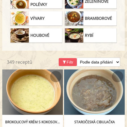
ZELENINOVÉ
POLÉVKY
VÝVARY
BRAMBOROVÉ
HOUBOVÉ
RYBÍ
349 receptů
Filtr
BROKOLICOVÝ KRÉM S KOKOSOVÝM MLÉKEM
STAROČESKÁ CIBULAČKA