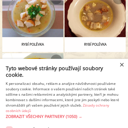
RYBÍ POLÉVKA
RYBÍ POLÉVKA
×
Tyto webové stránky používají soubory
cookie.
K personalizaci obsahu, reklam a analýze návštěvnosti používáme
soubory cookie. Informace o vašem používání našich stránek také
sdílíme s našimi reklamními a analytickými partnery, kteří je mohou
kombinovat s dalšími informacemi, které jste jim poskytli nebo které
shromáždili při vašem používání jejich služeb.
Zásady ochrany
THAJSKÁ KREVETOVÁ POLÉVKA
osobních údajů
ZOBRAZIT VŠECHNY PARTNERY
(1050) →
REKLAMA