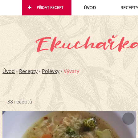
ÚVOD
RECEPT
PŘIDAT RECEPT
Úvod
•
Recepty
•
Polévky
•
Vývary
38 receptů