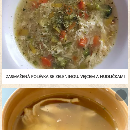
ZASMAŽENÁ POLÉVKA SE ZELENINOU, VEJCEM A NUDLIČKAMI