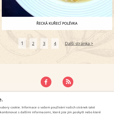
ŘECKÁ KUŘECÍ POLÉVKA
1
2
3
4
Další stránka >
ZÁSADY OCHRANY OSOBNÍCH ÚDAJŮ
KONTAKT
e.
oubory cookie. Informace o vašem používání našich stránek také
kombinovat s dalšími informacemi, které jste jim poskytli nebo které