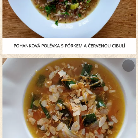
POHANKOVÁ POLÉVKA S PÓRKEM A ČERVENOU CIBULÍ