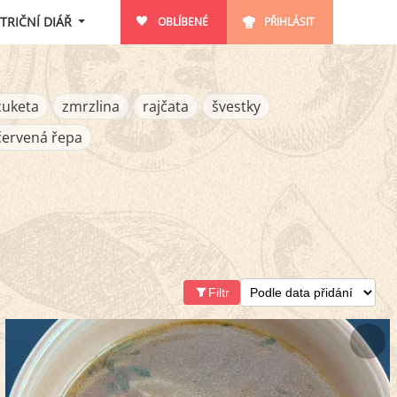
TRIČNÍ DIÁŘ
OBLÍBENÉ
PŘIHLÁSIT
cuketa
zmrzlina
rajčata
švestky
červená řepa
Filtr