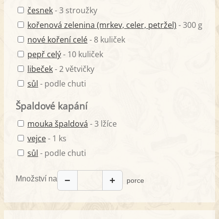
česnek
- 3 stroužky
kořenová zelenina (mrkev, celer, petržel)
- 300 g
nové koření celé
- 8 kuliček
pepř celý
- 10 kuliček
libeček
- 2 větvičky
sůl
- podle chuti
Špaldové kapání
mouka špaldová
- 3 lžíce
vejce
- 1 ks
sůl
- podle chuti
Množství na
−
+
porce