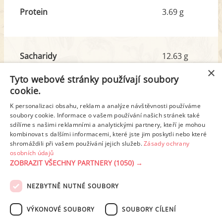
Protein
3.69 g
Sacharidy
12.63 g
z toho cukr
4.14 g
×
Tyto webové stránky používají soubory
cookie.
Tuk
1.13 g
K personalizaci obsahu, reklam a analýze návštěvnosti používáme
z toho nas. mastné kyseliny
0.32 g
soubory cookie. Informace o vašem používání našich stránek také
sdílíme s našimi reklamními a analytickými partnery, kteří je mohou
kombinovat s dalšími informacemi, které jste jim poskytli nebo které
shromáždili při vašem používání jejich služeb.
Zásady ochrany
Detailní rozpis
osobních údajů
ZOBRAZIT VŠECHNY PARTNERY
(1050) →
REKLAMA
NEZBYTNĚ NUTNÉ SOUBORY
PODMÍNKY UŽITÍ
ZÁSADY OCHRANY OSOBNÍCH ÚDAJŮ
KONTAKT
VÝKONOVÉ SOUBORY
SOUBORY CÍLENÍ
NASTAVENÍ COOKIES