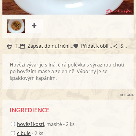
Tisk
Zapsat do nutričního diáře
Přidat k oblíbeným
Sdílet
Hovězí vývar je silná, čirá polévka s výraznou chutí
po hovězím mase a zelenině. Výborný je se
špaldovým kapáním.
REKLAMA
INGREDIENCE
hovězí kosti
, masité - 2 ks
cibule
- 2 ks