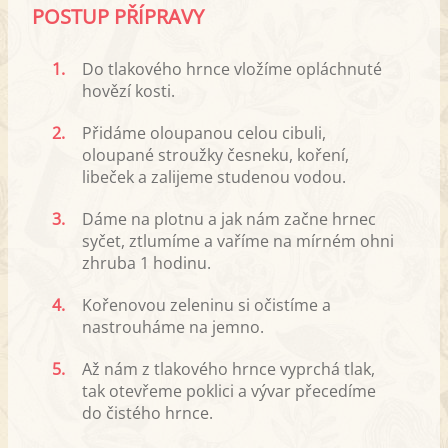
POSTUP PŘÍPRAVY
1.
Do tlakového hrnce vložíme opláchnuté
hovězí kosti.
2.
Přidáme oloupanou celou cibuli,
oloupané stroužky česneku, koření,
libeček a zalijeme studenou vodou.
3.
Dáme na plotnu a jak nám začne hrnec
syčet, ztlumíme a vaříme na mírném ohni
zhruba 1 hodinu.
4.
Kořenovou zeleninu si očistíme a
nastrouháme na jemno.
5.
Až nám z tlakového hrnce vyprchá tlak,
tak otevřeme poklici a vývar přecedíme
do čistého hrnce.