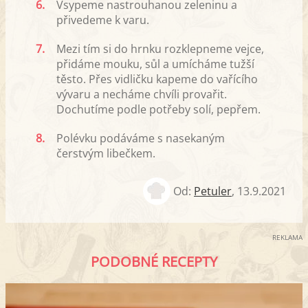
6.
Vsypeme nastrouhanou zeleninu a
přivedeme k varu.
7.
Mezi tím si do hrnku rozklepneme vejce,
přidáme mouku, sůl a umícháme tužší
těsto. Přes vidličku kapeme do vařícího
vývaru a necháme chvíli provařit.
Dochutíme podle potřeby solí, pepřem.
8.
Polévku podáváme s nasekaným
čerstvým libečkem.
Od:
Petuler
,
13.9.2021
REKLAMA
PODOBNÉ RECEPTY