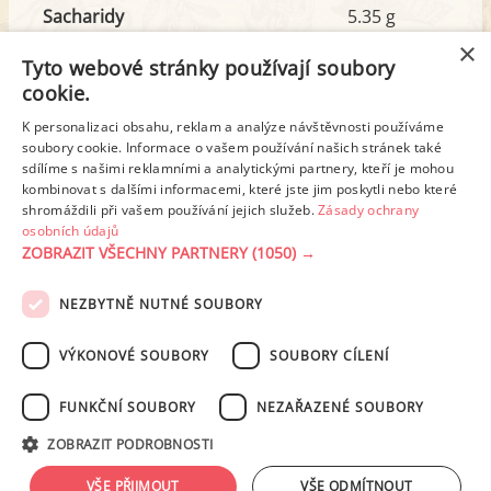
Sacharidy
5.35 g
z toho cukr
1.11 g
×
Tyto webové stránky používají soubory
cookie.
Tuk
30.02 g
K personalizaci obsahu, reklam a analýze návštěvnosti používáme
soubory cookie. Informace o vašem používání našich stránek také
z toho nas. mastné kyseliny
13.50 g
sdílíme s našimi reklamními a analytickými partnery, kteří je mohou
kombinovat s dalšími informacemi, které jste jim poskytli nebo které
shromáždili při vašem používání jejich služeb.
Zásady ochrany
Detailní rozpis
osobních údajů
ZOBRAZIT VŠECHNY PARTNERY
(1050) →
REKLAMA
NEZBYTNĚ NUTNÉ SOUBORY
PODMÍNKY UŽITÍ
ZÁSADY OCHRANY OSOBNÍCH ÚDAJŮ
KONTAKT
VÝKONOVÉ SOUBORY
SOUBORY CÍLENÍ
NASTAVENÍ COOKIES
FUNKČNÍ SOUBORY
NEZAŘAZENÉ SOUBORY
© 2003-2026 ekucharka.cz
, ISSN 2694-6866, jakékoli veřejné šíření obsahu
ZOBRAZIT PODROBNOSTI
tohoto serveru je bez písemného souhlasu provozovatele zakázáno.
Design: Eva Roverová
VŠE PŘIJMOUT
VŠE ODMÍTNOUT