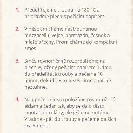
1.
Předehřejeme troubu na 180 °C a
připravíme plech s pečicím papírem.
2.
V míse smícháme nastrouhanou
mozzarellu, vejce, parmazán, česnek a
mleté ořechy. Promícháme do kompaktní
směsi.
3.
Směs rovnoměrně rozprostřeme na
plech vyložený pečicím papírem. Dáme
do předehřáté trouby a pečeme 10
minut, dokud těsto nezezlátne a mírně
neztuhne.
4.
Na upečené těsto položíme rovnoměrně
eidam a čedar tak, aby se dalo těsto
smotat do rolády, ale ještě nemotáme!
Vrátíme zpět do trouby a pečeme dalších
cca 5 minut.