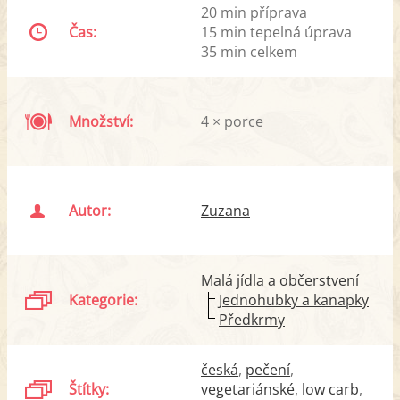
20 min příprava
Čas:
15 min tepelná úprava
35 min celkem
Množství:
4 × porce
Autor:
Zuzana
Malá jídla a občerstvení
Kategorie:
Jednohubky a kanapky
Předkrmy
česká
pečení
Štítky:
vegetariánské
low carb