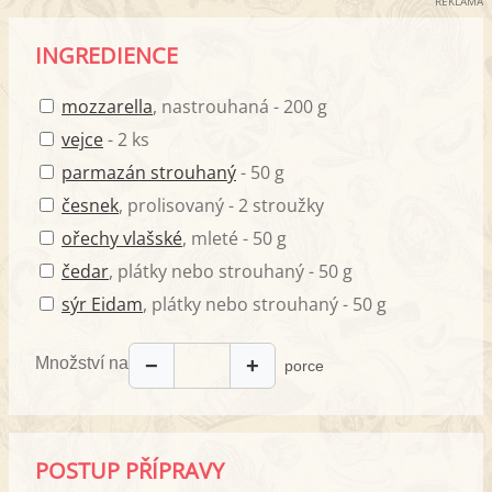
REKLAMA
INGREDIENCE
mozzarella
, nastrouhaná - 200 g
vejce
- 2 ks
parmazán strouhaný
- 50 g
česnek
, prolisovaný - 2 stroužky
ořechy vlašské
, mleté - 50 g
čedar
, plátky nebo strouhaný - 50 g
sýr Eidam
, plátky nebo strouhaný - 50 g
Množství na
−
+
porce
POSTUP PŘÍPRAVY