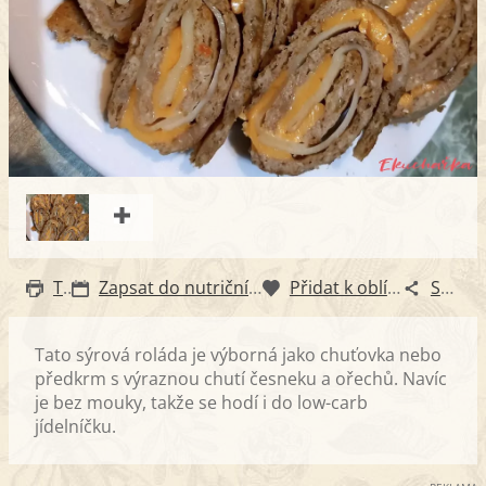
Tisk
Zapsat do nutričního diáře
Přidat k oblíbeným
Sdílet
Tato sýrová roláda je výborná jako chuťovka nebo
předkrm s výraznou chutí česneku a ořechů. Navíc
je bez mouky, takže se hodí i do low-carb
jídelníčku.