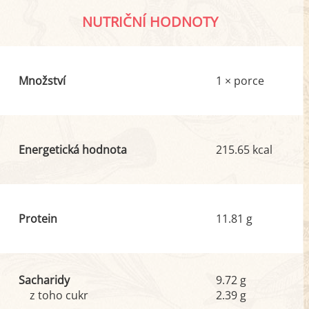
NUTRIČNÍ HODNOTY
Množství
1 × porce
Energetická hodnota
215.65 kcal
Protein
11.81 g
Sacharidy
9.72 g
z toho cukr
2.39 g