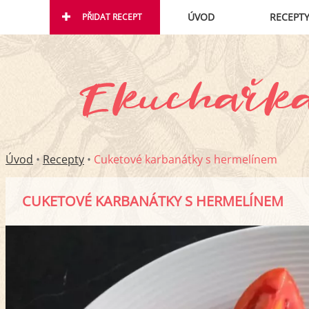
ÚVOD
RECEPT
PŘIDAT RECEPT
Úvod
•
Recepty
•
Cuketové karbanátky s hermelínem
CUKETOVÉ KARBANÁTKY S HERMELÍNEM