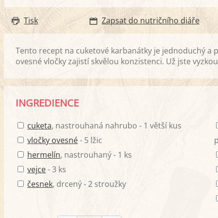
Tisk
Zapsat do nutričního diáře
Tento recept na cuketové karbanátky je jednoduchý a p
ovesné vločky zajistí skvělou konzistenci. Už jste vyzkou
INGREDIENCE
cuketa
, nastrouhaná nahrubo - 1 větší kus
vločky ovesné
- 5 lžic
hermelín
, nastrouhaný - 1 ks
vejce
- 3 ks
česnek
, drcený - 2 stroužky