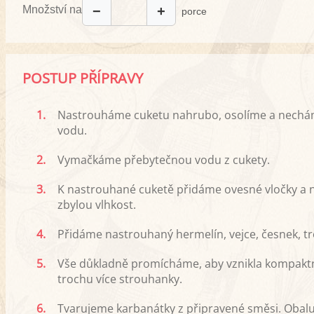
Množství na
−
+
porce
POSTUP PŘÍPRAVY
1.
Nastrouháme cuketu nahrubo, osolíme a necháme j
vodu.
2.
Vymačkáme přebytečnou vodu z cukety.
3.
K nastrouhané cuketě přidáme ovesné vločky a n
zbylou vlhkost.
4.
Přidáme nastrouhaný hermelín, vejce, česnek, tr
5.
Vše důkladně promícháme, aby vznikla kompaktní
trochu více strouhanky.
6.
Tvarujeme karbanátky z připravené směsi. Obalu