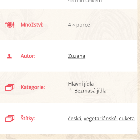
45 min celkem
Množství:
4 × porce
Autor:
Zuzana
Hlavní jídla
Kategorie:
Bezmasá jídla
Štítky:
česká
vegetariánské
cuketa