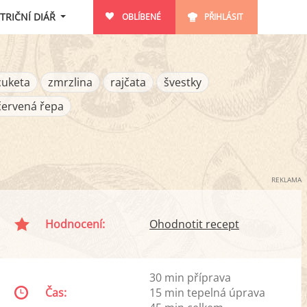
TRIČNÍ DIÁŘ
OBLÍBENÉ
PŘIHLÁSIT
cuketa
zmrzlina
rajčata
švestky
červená řepa
REKLAMA
Hodnocení:
Ohodnotit recept
30 min příprava
Čas:
15 min tepelná úprava