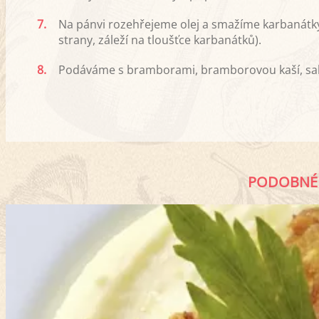
7.
Na pánvi rozehřejeme olej a smažíme karbanátky
strany, záleží na tloušťce karbanátků).
8.
Podáváme s bramborami, bramborovou kaší, salá
PODOBNÉ 