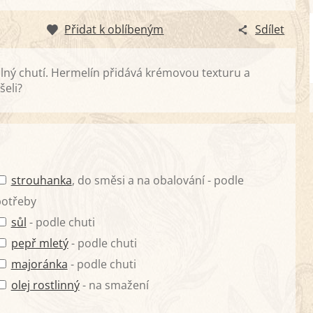
Přidat k oblíbeným
Sdílet
lný chutí. Hermelín přidává krémovou texturu a
šeli?
strouhanka
, do směsi a na obalování - podle
potřeby
sůl
- podle chuti
pepř mletý
- podle chuti
majoránka
- podle chuti
olej rostlinný
- na smažení