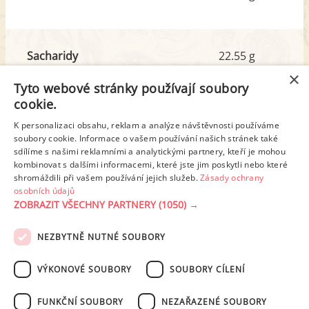
Sacharidy
22.55 g
z toho cukr
2.96 g
×
Tyto webové stránky používají soubory
cookie.
Tuk
19.30 g
K personalizaci obsahu, reklam a analýze návštěvnosti používáme
z toho nas. mastné kyseliny
5.20 g
soubory cookie. Informace o vašem používání našich stránek také
sdílíme s našimi reklamními a analytickými partnery, kteří je mohou
kombinovat s dalšími informacemi, které jste jim poskytli nebo které
shromáždili při vašem používání jejich služeb.
Zásady ochrany
Detailní rozpis
osobních údajů
ZOBRAZIT VŠECHNY PARTNERY
(1050) →
REKLAMA
NEZBYTNĚ NUTNÉ SOUBORY
PODMÍNKY UŽITÍ
ZÁSADY OCHRANY OSOBNÍCH ÚDAJŮ
KONTAKT
VÝKONOVÉ SOUBORY
SOUBORY CÍLENÍ
NASTAVENÍ COOKIES
FUNKČNÍ SOUBORY
NEZAŘAZENÉ SOUBORY