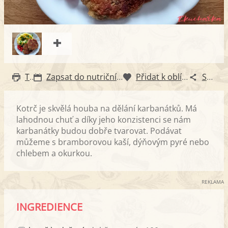
Tisk
Zapsat do nutričního diáře
Přidat k oblíbeným
Sdílet
Kotrč je skvělá houba na dělání karbanátků. Má
lahodnou chuť a díky jeho konzistenci se nám
karbanátky budou dobře tvarovat. Podávat
můžeme s bramborovou kaší, dýňovým pyré nebo
chlebem a okurkou.
REKLAMA
INGREDIENCE