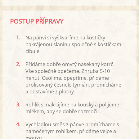
POSTUP PŘÍPRAVY
1.
Na pánvi si vyškvaříme na kostičky
nakrájenou slaninu společně s kostičkami
cibule.
2.
Přidáme dobře omytý nasekaný kotrč.
Vše společně opečeme. Zhruba 5-10
minut. Osolíme, opepříme, přidáme
prolisovaný česnek, tymián, promícháme
a odstavíme z plotny.
3.
Rohlík si nakrájíme na kousky a polijeme
mlékem, aby se dobře rozmočil.
4.
Vychladlou směs z pánve promícháme s
namočeným rohlíkem, přidáme vejce a
mouku.