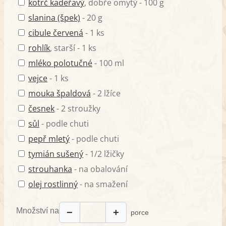
kotrč kadeřavý
, dobře omytý - 100 g
slanina (špek)
- 20 g
cibule červená
- 1 ks
rohlík
, starší - 1 ks
mléko polotučné
- 100 ml
vejce
- 1 ks
mouka špaldová
- 2 lžíce
česnek
- 2 stroužky
sůl
- podle chuti
pepř mletý
- podle chuti
tymián sušený
- 1/2 lžičky
strouhanka
- na obalování
olej rostlinný
- na smažení
Množství na
−
+
porce