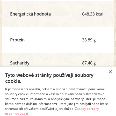
Energetická hodnota
648.33 kcal
Protein
38.89 g
Sacharidy
87.46 g
z toho cukr
10.76 g
×
Tyto webové stránky používají soubory
cookie.
Tuk
10.56 g
K personalizaci obsahu, reklam a analýze návštěvnosti používáme
soubory cookie. Informace o vašem používání našich stránek také
z toho nas. mastné kyseliny
1.46 g
sdílíme s našimi reklamními a analytickými partnery, kteří je mohou
kombinovat s dalšími informacemi, které jste jim poskytli nebo které
shromáždili při vašem používání jejich služeb.
Zásady ochrany
Detailní rozpis
osobních údajů