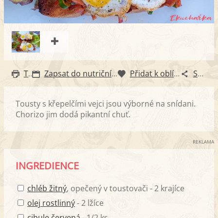
Tisk
Zapsat do nutričního diáře
Přidat k oblíbeným
Sdílet
Tousty s křepelčími vejci jsou výborné na snídani.
Chorizo jim dodá pikantní chuť.
REKLAMA
INGREDIENCE
chléb žitný
, opečený v toustovači - 2 krajíce
olej rostlinný
- 2 lžíce
cibule červená
- 1/2 ks