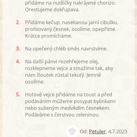
přidáme na nudličky nakrájené chorizo.
Orestujeme dokřupava.
2.
Přidáme kečup, nasekanou jarní cibulku,
prolisovaný česnek, osolíme, opepříme.
Krátce promícháme.
3.
Na opečený chléb směs navrstvíme.
4.
Na další pánvi rozehřejeme olej,
rozklepneme vejce a smažíme tak, aby
nám žloutek zůstal tekutý. Jemně
osolíme.
5.
Hotové vejce přidáme na toust a před
podáváním můžeme posypat bylinkami
nebo sušeným medvědím česnekem.
Podáváme s čerstvou zeleninou.
Od:
Petuler
,
4.7.2023