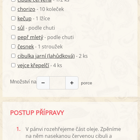
chorizo
- 10 koleček
kečup
- 1 lžíce
sůl
- podle chuti
pepř mletý
- podle chuti
česnek
- 1 stroužek
cibulka jarní (lahůdková)
- 2 ks
vejce křepelčí
- 4 ks
Množství na
−
+
porce
POSTUP PŘÍPRAVY
1.
V pánvi rozehřejeme část oleje. Zpěníme
na něm nasekanou červenou cibuli a