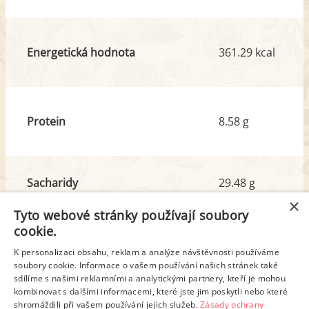
Energetická hodnota
361.29 kcal
Protein
8.58 g
Sacharidy
29.48 g
z toho cukr
4.10 g
×
Tyto webové stránky používají soubory
cookie.
Tuk
21.62 g
K personalizaci obsahu, reklam a analýze návštěvnosti používáme
z toho nas. mastné kyseliny
4.33 g
soubory cookie. Informace o vašem používání našich stránek také
sdílíme s našimi reklamními a analytickými partnery, kteří je mohou
kombinovat s dalšími informacemi, které jste jim poskytli nebo které
shromáždili při vašem používání jejich služeb.
Zásady ochrany
Detailní rozpis