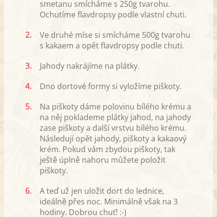
smetanu smícháme s 250g tvarohu.
Ochutíme flavdropsy podle vlastní chuti.
2.
Ve druhé míse si smícháme 500g tvarohu
s kakaem a opět flavdropsy podle chuti.
3.
Jahody nakrájíme na plátky.
4.
Dno dortové formy si vyložíme piškoty.
5.
Na piškoty dáme polovinu bílého krému a
na něj poklademe plátky jahod, na jahody
zase piškoty a další vrstvu bílého krému.
Následují opět jahody, piškoty a kakaový
krém. Pokud vám zbydou piškoty, tak
ještě úplně nahoru můžete položit
piškoty.
6.
A teď už jen uložit dort do lednice,
ideálně přes noc. Minimálně však na 3
hodiny. Dobrou chuť! :-)