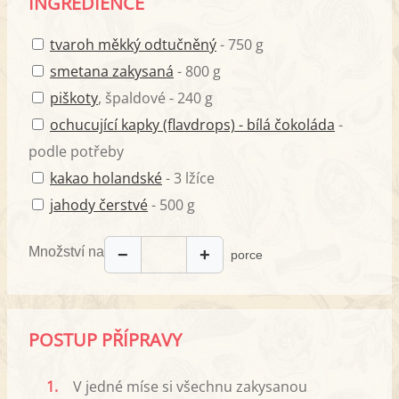
INGREDIENCE
tvaroh měkký odtučněný
- 750 g
smetana zakysaná
- 800 g
piškoty
, špaldové - 240 g
ochucující kapky (flavdrops) - bílá čokoláda
-
podle potřeby
kakao holandské
- 3 lžíce
jahody čerstvé
- 500 g
Množství na
−
+
porce
POSTUP PŘÍPRAVY
1.
V jedné míse si všechnu zakysanou