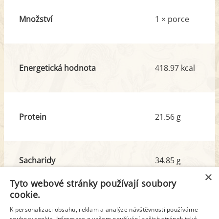
Množství
1 × porce
Energetická hodnota
418.97 kcal
Protein
21.56 g
Sacharidy
34.85 g
z toho cukr
21.05 g
×
Tyto webové stránky používají soubory
cookie.
Tuk
21.75 g
K personalizaci obsahu, reklam a analýze návštěvnosti používáme
soubory cookie. Informace o vašem používání našich stránek také