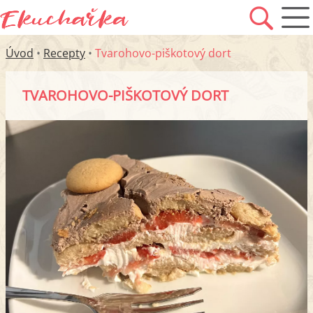
Úvod
•
Recepty
•
Tvarohovo-piškotový dort
TVAROHOVO-PIŠKOTOVÝ DORT