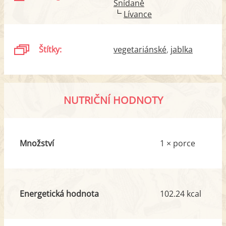
Snídaně
Lívance
Štítky:
vegetariánské
jablka
NUTRIČNÍ HODNOTY
Množství
1 × porce
Energetická hodnota
102.24 kcal