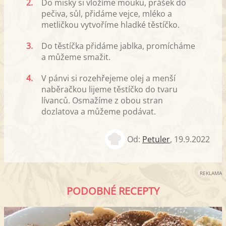
2.
Do misky si vložíme mouku, prášek do
pečiva, sůl, přidáme vejce, mléko a
metličkou vytvoříme hladké těstíčko.
3.
Do těstíčka přidáme jablka, promícháme
a můžeme smažit.
4.
V pánvi si rozehřejeme olej a menší
naběračkou lijeme těstíčko do tvaru
lívanců. Osmažíme z obou stran
dozlatova a můžeme podávat.
Od:
Petuler
,
19.9.2022
REKLAMA
PODOBNÉ RECEPTY