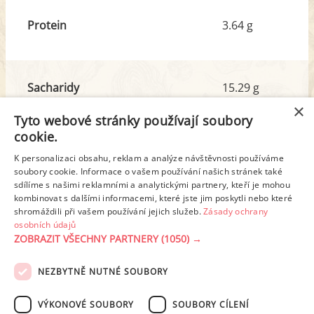
Protein
3.64 g
Sacharidy
15.29 g
z toho cukr
5.11 g
×
Tyto webové stránky používají soubory
cookie.
Tuk
2.77 g
K personalizaci obsahu, reklam a analýze návštěvnosti používáme
z toho nas. mastné kyseliny
0.73 g
soubory cookie. Informace o vašem používání našich stránek také
sdílíme s našimi reklamními a analytickými partnery, kteří je mohou
kombinovat s dalšími informacemi, které jste jim poskytli nebo které
shromáždili při vašem používání jejich služeb.
Zásady ochrany
Detailní rozpis
osobních údajů
ZOBRAZIT VŠECHNY PARTNERY
(1050) →
REKLAMA
NEZBYTNĚ NUTNÉ SOUBORY
PODMÍNKY UŽITÍ
ZÁSADY OCHRANY OSOBNÍCH ÚDAJŮ
KONTAKT
VÝKONOVÉ SOUBORY
SOUBORY CÍLENÍ