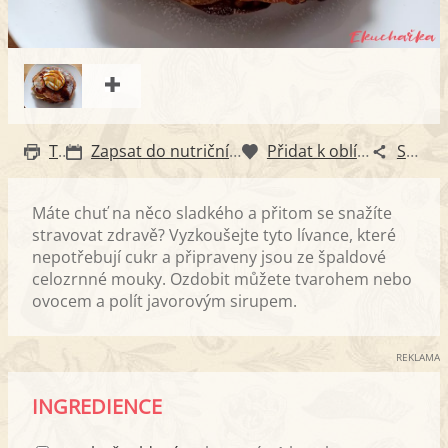
Tisk
Zapsat do nutričního diáře
Přidat k oblíbeným
Sdílet
Máte chuť na něco sladkého a přitom se snažíte
stravovat zdravě? Vyzkoušejte tyto lívance, které
nepotřebují cukr a připraveny jsou ze špaldové
celozrnné mouky. Ozdobit můžete tvarohem nebo
ovocem a polít javorovým sirupem.
REKLAMA
INGREDIENCE