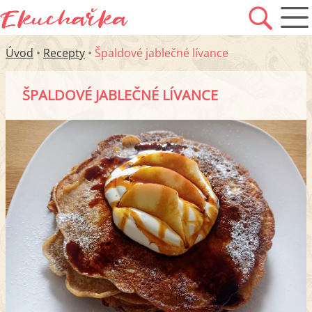
Úvod
•
Recepty
•
Špaldové jablečné lívance
ŠPALDOVÉ JABLEČNÉ LÍVANCE