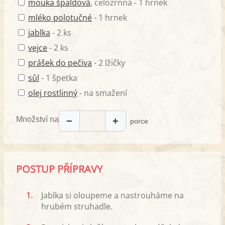
mouka špaldová
, celozrnná - 1 hrnek
mléko polotučné
- 1 hrnek
jablka
- 2 ks
vejce
- 2 ks
prášek do pečiva
- 2 lžičky
sůl
- 1 špetka
olej rostlinný
- na smažení
Množství na
−
+
porce
POSTUP PŘÍPRAVY
1.
Jablka si oloupeme a nastrouháme na
hrubém struhadle.