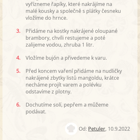
vyřízneme řapíky, které nakrájíme na
malé kousky a společně s plátky česneku
vložíme do hrnce.
3.
Přidáme na kostky nakrájené oloupané
brambory, chvíli restujeme a poté
zalijeme vodou, zhruba 1 litr.
4.
Vložíme bujón a přivedeme k varu.
5.
Před koncem vaření přidáme na nudličky
nakrájené zbytky listů mangoldu, krátce
necháme projít varem a polévku
odstavíme z plotny.
6.
Dochutíme solí, pepřem a můžeme
podávat.
Od:
Petuler
,
10.9.2022