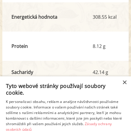
Energetická hodnota
308.55 kcal
Protein
8.12 g
Sacharidy
42.14 g
z toho cukr
3.63 g
×
Tyto webové stránky používají soubory
cookie.
Tuk
9.68 g
K personalizaci obsahu, reklam a analýze návštěvnosti používáme
z toho nas. mastné kyseliny
1.35 g
soubory cookie. Informace o vašem používání našich stránek také
sdílíme s našimi reklamními a analytickými partnery, kteří je mohou
kombinovat s dalšími informacemi, které jste jim poskytli nebo které
shromáždili při vašem používání jejich služeb.
Zásady ochrany
Detailní rozpis
osobních údajů