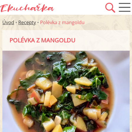
Úvod
•
Recepty
•
Polévka z mangoldu
POLÉVKA Z MANGOLDU