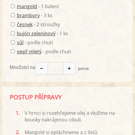
mangold
- 1 balení
brambory
- 3 ks
česnek
- 2 stroužky
bujón zeleninový
- 1 ks
sůl
- podle chuti
pepř mletý
- podle chuti
Množství na
−
+
porce
POSTUP PŘÍPRAVY
1.
V hrnci si rozehřejeme olej a vložíme na
kousky nakrájenou cibuli.
2.
Mangold si opláchneme a z listů