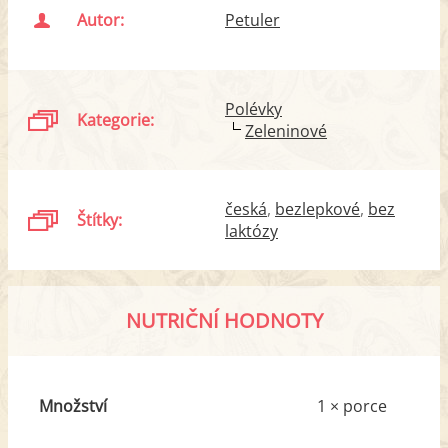
Autor:
Petuler
Polévky
Kategorie:
Zeleninové
česká
bezlepkové
bez
Štítky:
laktózy
NUTRIČNÍ HODNOTY
Množství
1 × porce