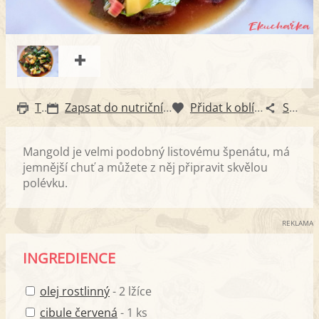
Tisk
Zapsat do nutričního diáře
Přidat k oblíbeným
Sdílet
Mangold je velmi podobný listovému špenátu, má
jemnější chuť a můžete z něj připravit skvělou
polévku.
REKLAMA
INGREDIENCE
olej rostlinný
- 2 lžíce
cibule červená
- 1 ks